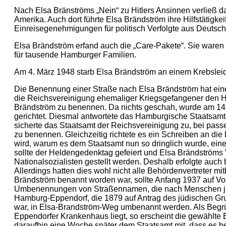
Nach Elsa Bränströms „Nein“ zu Hitlers Ansinnen verließ 
Amerika. Auch dort führte Elsa Brändström ihre Hilfstätigkei
Einreisegenehmigungen für politisch Verfolgte aus Deutsch
Elsa Brändström erfand auch die „Care-Pakete“. Sie waren
für tausende Hamburger Familien.
Am 4. März 1948 starb Elsa Brändström an einem Krebslei
Die Benennung einer Straße nach Elsa Brändström hat eine
die Reichsvereinigung ehemaliger Kriegsgefangener den H
Brändström zu benennen. Da nichts geschah, wurde am 14.
gerichtet. Diesmal antwortete das Hamburgische Staatsamt
sicherte das Staatsamt der Reichsvereinigung zu, bei pas
zu benennen. Gleichzeitig richtete es ein Schreiben an die
wird, warum es dem Staatsamt nun so dringlich wurde, ei
sollte der Heldengedenktag gefeiert und Elsa Brändströms 
Nationalsozialisten gestellt werden. Deshalb erfolgte au
Allerdings hatten dies wohl nicht alle Behördenvertreter 
Brändström benannt worden war, sollte Anfang 1937 auf 
Umbenennungen von Straßennamen, die nach Menschen jüd
Hamburg-Eppendorf, die 1879 auf Antrag des jüdischen G
war, in Elsa-Brandström-Weg umbenannt werden. Als Begr
Eppendorfer Krankenhaus liegt, so erscheint die gewählte 
daraufhin eine Woche später dem Staatsamt mit, dass es b