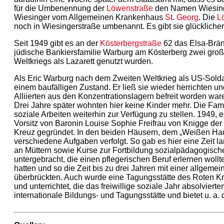
für die Umbenennung der
Löwenstraße
den Namen Wiesinge
Wiesinger vom Allgemeinen Krankenhaus
St. Georg
. Die
L
noch in Wiesingerstraße umbenannt. Es gibt sie glückliche
Seit 1949 gibt es an der
Kösterbergstraße
62 das Elsa-Brän
jüdische Bankiersfamilie Warburg am Kösterberg zwei groß
Weltkriegs als Lazarett genutzt wurden.
Als Eric Warburg nach dem Zweiten Weltkrieg als US-Sold
einem baufälligen Zustand. Er ließ sie wieder herrichten un
Alliierten aus den Konzentrationslagern befreit worden wa
Drei Jahre später wohnten hier keine Kinder mehr. Die Fami
soziale Arbeiten weiterhin zur Verfügung zu stellen. 1949,
Vorsitz von Baronin Louise Sophie Freifrau von Knigge de
Kreuz gegründet. In den beiden Häusern, dem „Weißen Hau
verschiedene Aufgaben verfolgt. So gab es hier eine Zeit
an Müttern sowie Kurse zur Fortbildung sozialpädagogisch
untergebracht, die einen pflegerischen Beruf erlernen wollte
hatten und so die Zeit bis zu drei Jahren mit einer allgeme
überbrückten. Auch wurde eine Tagungsstätte des Roten Kre
und unterrichtet, die das freiwillige soziale Jahr absolvier
internationale Bildungs- und Tagungsstätte und bietet u. a. d