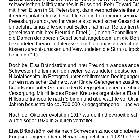
schwedischen Militärattachés in Russland, Pehr Edvard Brä
mit ihren Eltern in St. Petersburg, dann verbrachte sie ih
ihrem Schulabschluss besuchte sie ein Lehrerinnenseminar
Petersburg zurück, wo ihr Vater als schwedischer Gesandter
eingeführt, amüsierte sich auf Bällen, nahm an Reitpartien te
gemeinsam mit ihrer Freundin Ethel (…) einen Schnellkurs
die Damen der oberen Gesellschaft angeboten, um die Beru
bekundeten hieran ihr Interesse, doch die meisten von ihnen
Kissen zurechtzurücken und Verwundeten die Stirn zu troc
berichten.“ 1)
Doch bei Elsa Brändström und ihrer Freundin war das ande
Schwesternhelferinnen den vielen verwundeten deutschen
Nikolaihospital in Petograd unter schlimmsten Bedingunge
nur ein russischer Zahnarzt war für die Gefangenen zuständ
Brändström unter Gefahren den Kriegsgefangenen in Sibiri
Versorgung. Mit Hilfe des Roten Kreuzes organisierte Elsa
Hilfsgütertransporte nach Sibirien und überwachte vor Ort i
Jahren besuchte sie ca. 700.000 Kriegsgefangene – und wur
Nach der Oktoberrevolution 1917 wurde ihr die Arbeit erschw
wurde sogar 1920 in Sibirien verhaftet.
Elsa Brändström kehrte nach Schweden zurück und arbeite
Kriegsgefangenen beim Neuanfang behilflich. 1922 ließ si