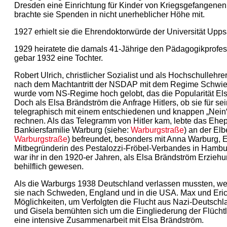
Dresden eine Einrichtung für Kinder von Kriegsgefangenen 
brachte sie Spenden in nicht unerheblicher Höhe mit.
1927 erhielt sie die Ehrendoktorwürde der Universität Upps
1929 heiratete die damals 41-Jährige den Pädagogikprofes
gebar 1932 eine Tochter.
Robert Ulrich, christlicher Sozialist und als Hochschulleh
nach dem Machtantritt der NSDAP mit dem Regime Schwierig
wurde vom NS-Regime hoch gelobt, das die Popularität Elsa
Doch als Elsa Brändström die Anfrage Hitlers, ob sie für 
telegraphisch mit einem entschiedenen und knappen „Nein“
rechnen. Als das Telegramm von Hitler kam, lebte das Ehep
Bankiersfamilie Warburg (siehe:
Warburgstraße
) an der El
Warburgstraße
) befreundet, besonders mit Anna Warburg, 
Mitbegründerin des Pestalozzi-Fröbel-Verbandes in Hambu
war ihr in den 1920-er Jahren, als Elsa Brändström Erzieh
behilflich gewesen.
Als die Warburgs 1938 Deutschland verlassen mussten, weil
sie nach Schweden, England und in die USA. Max und Eric
Möglichkeiten, um Verfolgten die Flucht aus Nazi-Deutsch
und Gisela bemühten sich um die Eingliederung der Flücht
eine intensive Zusammenarbeit mit Elsa Brändström.