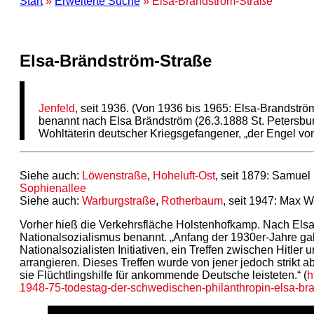
Start
»
Erweiterte Suche
» Elsa-Brändström-Straße
Elsa-Brändström-Straße
Jenfeld
, seit 1936. (Von 1936 bis 1965: Elsa-Brandströ
benannt nach Elsa Brändström (26.3.1888 St. Petersb
Wohltäterin deutscher Kriegsgefangener, „der Engel von 
Siehe auch:
Löwenstraße
,
Hoheluft-Ost
, seit 1879: Samue
Sophienallee
Siehe auch:
Warburgstraße
,
Rotherbaum
, seit 1947: Max 
Vorher hieß die Verkehrsfläche Holstenhofkamp. Nach Elsa
Nationalsozialismus benannt. „Anfang der 1930er-Jahre ga
Nationalsozialisten Initiativen, ein Treffen zwischen Hitler
arrangieren. Dieses Treffen wurde von jener jedoch strikt 
sie Flüchtlingshilfe für ankommende Deutsche leisteten.“ (
h
1948-75-todestag-der-schwedischen-philanthropin-elsa-br