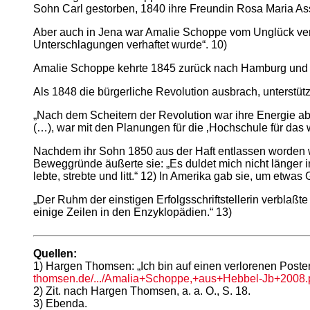
Sohn Carl gestorben, 1840 ihre Freundin Rosa Maria Ass
Aber auch in Jena war Amalie Schoppe vom Unglück verfo
Unterschlagungen verhaftet wurde“. 10)
Amalie Schoppe kehrte 1845 zurück nach Hamburg und kü
Als 1848 die bürgerliche Revolution ausbrach, unterstüt
„Nach dem Scheitern der Revolution war ihre Energie ab
(…), war mit den Planungen für die ‚Hochschule für das w
Nachdem ihr Sohn 1850 aus der Haft entlassen worden w
Beweggründe äußerte sie: „Es duldet mich nicht länger in
lebte, strebte und litt.“ 12) In Amerika gab sie, um etw
„Der Ruhm der einstigen Erfolgsschriftstellerin verblaßte
einige Zeilen in den Enzyklopädien.“ 13)
Quellen:
1) Hargen Thomsen: „Ich bin auf einen verlorenen Poste
thomsen.de/.../Amalia+Schoppe,+aus+Hebbel-Jb+2008.
2) Zit. nach Hargen Thomsen, a. a. O., S. 18.
3) Ebenda.