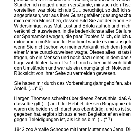
Stunden ich notgedrungen versäumte, mir auch den Tisch 
vorstellten, war plötzlich als S…. berüchtigt, so daß ich
angepriesen, war aus Ihrer Gunst gefallen; desungeach
mich einem Menschen, dessen Bild Sie auf der einen Sei
Widersinnige, was Mut, Lust und Erfolg aufhob und mich 
verächtlich auswiesen, in die bedenklichste aller Stellu
der Sparsamkeit wegen, die paar Tropfen Milch, die ich 
mitnehmen mußte und für Hochmut wurde es mir ausgelegt
wenn Sie nicht schon vor meiner Ankunft mich dem {{nol
einer Miene zurückzuweisen wagte. Dieses alles ist tatsä
fragen, ob ein Mensch und noch dazu einer, in dem das st
Lage wohlfühlen kann. Daß ich mich aber nicht wohlfühlte
den Umständen und war als ein unumgänglich Notwendiges,
Rücksicht von Ihrer Seite zu vermeiden gewesen.
Sie haben mir durch das Vorbereitungsjahr geholfen, ab
Anteil. (…)“ 6)
Hargen Thomsen schreibt über dieses Zerwürfnis, daß Amal
dasselbe gilt (…) auch für Hebbel, dessen Biographie eb
waren die beiden sich durchaus ebenbürtig, und es ist s
gegeben hat, ergibt sich aus einem Begleitbrief an ein
gegen Beleidigungen ist, als ich es bin‘. (…)“ 7)
1842 zog Amalie Schoppe mit ihrer Mutter nach Jena. Di