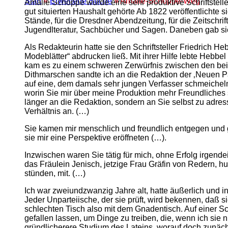
Start
»
Erweiterte Suche
» Amalie-Schoppe-Weg
Amalie Schoppe wurde eine sehr produktive Schriftstelleri
gut situierten Haushalt gehörte Ab 1822 veröffentlichte s
Stände, für die Dresdner Abendzeitung, für die Zeitschri
Jugendlteratur, Sachbücher und Sagen. Daneben gab sie 
Als Redakteurin hatte sie den Schriftsteller Friedrich He
Modeblätter“ abdrucken ließ. Mit ihrer Hilfe lebte Hebb
kam es zu einem schweren Zerwürfnis zwischen den beiden.
Dithmarschen sandte ich an die Redaktion der ‚Neuen Pa
auf eine, dem damals sehr jungen Verfasser schmeicheln
worin Sie mir über meine Produktion mehr Freundliches 
länger an die Redaktion, sondern an Sie selbst zu adre
Verhältnis an. (…)
Sie kamen mir menschlich und freundlich entgegen und ga
sie mir eine Perspektive eröffneten (…).
Inzwischen waren Sie tätig für mich, ohne Erfolg irgende
das Fräulein Jenisch, jetzige Frau Gräfin von Redern,
stünden, mit. (…)
Ich war zweiundzwanzig Jahre alt, hatte äußerlich und inne
Jeder Unparteiische, der sie prüft, wird bekennen, daß s
schlechten Tisch also mit dem Gnadentisch. Auf einer S
gefallen lassen, um Dinge zu treiben, die, wenn ich sie 
gründlicherere Studium des Lateins, worauf doch zunäc