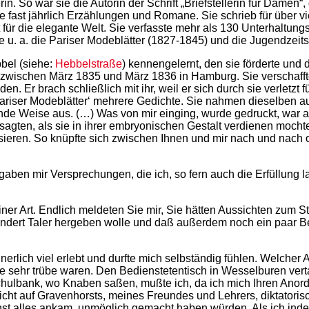
n. So war sie die Autorin der Schrift „Briefstellerin für Damen“,
ie fast jährlich Erzählungen und Romane. Sie schrieb für über vie
ft für die elegante Welt. Sie verfasste mehr als 130 Unterhaltu
u. a. die Pariser Modeblätter (1827-1845) und die Jugendzeitsc
bbel (siehe:
Hebbelstraße
) kennengelernt, den sie förderte und d
el zwischen März 1835 und März 1836 in Hamburg. Sie verschafft
 Er brach schließlich mit ihr, weil er sich durch sie verletzt f
riser Modeblätter‘ mehrere Gedichte. Sie nahmen dieselben auf
de Weise aus. (…) Was von mir einging, wurde gedruckt, war als
sagten, als sie in ihrer embryonischen Gestalt verdienen moch
ssieren. So knüpfte sich zwischen Ihnen und mir nach und nac
ben mir Versprechungen, die ich, so fern auch die Erfüllung l
iner Art. Endlich meldeten Sie mir, Sie hätten Aussichten zum St
 hundert Taler hergeben wolle und daß außerdem noch ein paar
rlich viel erlebt und durfte mich selbständig fühlen. Welcher Art
ie sehr trübe waren. Den Bedienstetentisch in Wesselburen verta
chulbank, wo Knaben saßen, mußte ich, da ich mich Ihren Anordn
nicht auf Gravenhorsts, meines Freundes und Lehrers, diktatoris
hst alles ankam, unmöglich gemacht haben würden. Als ich ind