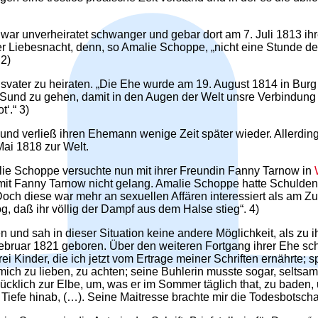
ar unverheiratet schwanger und gebar dort am 7. Juli 1813 ihr
r Liebesnacht, denn, so Amalie Schoppe, „nicht eine Stunde der
 2)
ater zu heiraten. „Die Ehe wurde am 19. August 1814 in Burg v
Sund zu gehen, damit in den Augen der Welt unsre Verbindung a
t‘.“ 3)
d verließ ihren Ehemann wenige Zeit später wieder. Allerdings
ai 1818 zur Welt.
ie Schoppe versuchte nun mit ihrer Freundin Fanny Tarnow in
it Fanny Tarnow nicht gelang. Amalie Schoppe hatte Schulden
och diese war mehr an sexuellen Affären interessiert als am 
, daß ihr völlig der Dampf aus dem Halse stieg“. 4)
 und sah in dieser Situation keine andere Möglichkeit, als zu
bruar 1821 geboren. Über den weiteren Fortgang ihrer Ehe schr
ei Kinder, die ich jetzt vom Ertrage meiner Schriften ernährte; s
ört, mich zu lieben, zu achten; seine Buhlerin musste sogar, s
 glücklich zur Elbe, um, was er im Sommer täglich that, zu bad
 Tiefe hinab, (…). Seine Maitresse brachte mir die Todesbotschaf