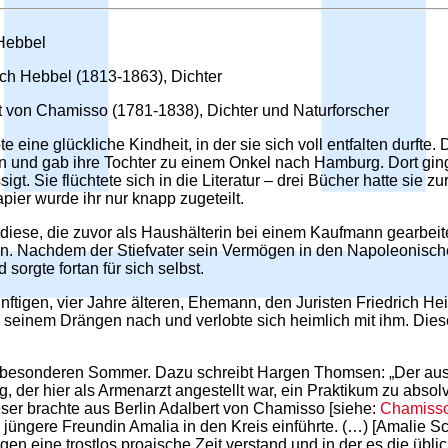
 Hebbel
rich Hebbel (1813-1863), Dichter
t von Chamisso (1781-1838), Dichter und Naturforscher
ine glückliche Kindheit, in der sie sich voll entfalten durfte. D
en und gab ihre Tochter zu einem Onkel nach Hamburg. Dort gin
t. Sie flüchtete sich in die Literatur – drei Bücher hatte sie zu
pier wurde ihr nur knapp zugeteilt.
diese, die zuvor als Haushälterin bei einem Kaufmann gearbeitet 
len. Nachdem der Stiefvater sein Vermögen in den Napoleonische
orgte fortan für sich selbst.
nftigen, vier Jahre älteren, Ehemann, den Juristen Friedrich He
och seinem Drängen nach und verlobte sich heimlich mit ihm. Dies
nz besonderen Sommer. Dazu schreibt Hargen Thomsen: „Der a
er hier als Armenarzt angestellt war, ein Praktikum zu absolvie
eser brachte aus Berlin Adalbert von Chamisso [siehe:
Chamiss
jüngere Freundin Amalia in den Kreis einführte. (…) [Amalie Sc
n eine trostlos proaische Zeit verstand und in der es die übli