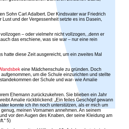
en Sohn Carl Adalbert. Der Kindsvater war Friedrich
 Lust und der Vergessenheit setzte es ins Dasein,
ollzogen – oder vielmehr nicht vollzogen, ‚denn er
uch das erschiene, was sie war – nur eine rein
 hatte diese Zeit ausgereicht, um ein zweites Mal
Wandsbek
eine Mädchenschule zu gründen. Doch
 aufgenommen, um die Schule einzurichten und stellte
Zustandekommen der Schule und war- wie Amalie
 ihrem Ehemann zurückzukehren. Sie blieben ein Jahr
eibt Amalie rückblickend: „Ein feiles Geschöpf gewann
päter konnte ich ihn noch unterstützen, als er mich um
eltsam genug, meinen Vornamen annehmen. An seinem
en, und vor den Augen des Knaben, der seine Kleidung am
t.“ 5)