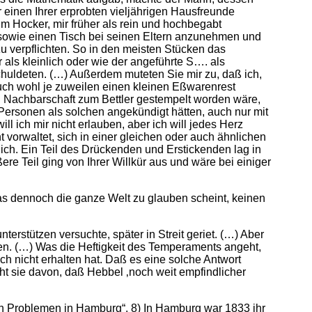
 einen Ihrer erprobten vieljährigen Hausfreunde
elm Hocker, mir früher als rein und hochbegabt
 sowie einen Tisch bei seinen Eltern anzunehmen und
u verpflichten. So in den meisten Stücken das
als kleinlich oder wie der angeführte S…. als
schuldeten. (…) Außerdem muteten Sie mir zu, daß ich,
auch wohl je zuweilen einen kleinen Eßwarenrest
n Nachbarschaft zum Bettler gestempelt worden wäre,
Personen als solchen angekündigt hätten, auch nur mit
l ich mir nicht erlauben, aber ich will jedes Herz
t vorwaltet, sich in einer gleichen oder auch ähnlichen
lich. Ein Teil des Drückenden und Erstickenden lag in
re Teil ging von Ihrer Willkür aus und wäre bei einiger
was dennoch die ganze Welt zu glauben scheint, keinen
erstützen versuchte, später in Streit geriet. (…) Aber
gen. (…) Was die Heftigkeit des Temperaments angeht,
ch nicht erhalten hat. Daß es eine solche Antwort
ht sie davon, daß Hebbel ‚noch weit empfindlicher
en Problemen in Hamburg“. 8) In Hamburg war 1833 ihr