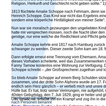
Religion, Herkunft und Geschlecht nicht geben sollte.“ 1)
1813 flüchtete Amalie Schoppe nach Fehmarn, denn sie w
Heinrich Schoppe. Das Kind war nicht das Ergebnis eine
sondern eine körperliche Hinfälligkeit von meiner Seite“.
Nun war sie moralisch gezwungen den ungeliebten Kindsv
hatte mir versprechen müssen, noch die Nacht über den 
geistige, nur eine welche die Redlichkeit und Pflicht gebo
Amalie Schoppe kehrte erst 1817 nach Hamburg zurück un
schwanger zu werden. Dieser zweite Sohn kam am 18. M
Dann erfolgte erneut eine Trennung vom Ehemann. Amal
dieses Vorhaben scheiterte, weil das Zusammenwirken m
Fanny Tarnow kostenlos eine Wohnung zur Verfügung. D
Schoppe schreibt – „der Großsprecherei zugethan und log
So blieb Amalie Schoppe auf einem Berg Schulden sitzen
zusammen, und der dritte Sohn Alphons wurde am 17. Fe
endlich sein Herz gänzlich – er verließ mich und unsre dr
Hülfe bat. Er hat, trotz seiner Verirrungen, nie aufgeh
40sten Geburtstag, den 7. Juli 1829, ging er heiter und
Hamburger Straßennamen -
Ufer bewachte, erfaßte ihn ein Krampf und zog ihn in die
nach Personen benannt