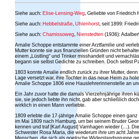
Siehe auch:
Elise-Lensing-Weg
, Geliebte von Friedrich
Siehe auch:
Hebbelstraße
,
Uhlenhorst
, seit 1899: Fried
Siehe auch:
Chamissoweg
,
Nienstedten
(1936): Adalber
Amalie Schoppe entstammte einer Arztfamilie und verlebte e
Mutter konnte sie aus finanziellen Gründen nicht behalt
einem „Lüstling“ und Trinker misshandelt und vernachlässig
begann sie selbst Gedichte zu schreiben. Doch selbst Pa
1803 konnte Amalie endlich zurück zu ihrer Mutter, denn 
Lage versetzt war, ihre Tochter in das neue Heim zu ho
Amalie Schoppe 1806 eine Hauslehrerinnenstelle an und s
Ein Jahr zuvor hatte die damals Vierzehnjährige ihren kü
sie, sie jedoch liebte ihn nicht, gab aber schließlich d
wirklich in einen Mann verliebte.
1809 erlebte die 17-jährige Amalie Schoppe einen ga
im Mai 1809 nach Hamburg, um bei seinem Bruder Georg, d
kennen und traf [Karl August] Varnhagen wieder (…). Di
Schwester Rosa Maria, die wiederum ihre um acht Jahre 
Menschen, die sich als poetische Widerstandsgruppe gege