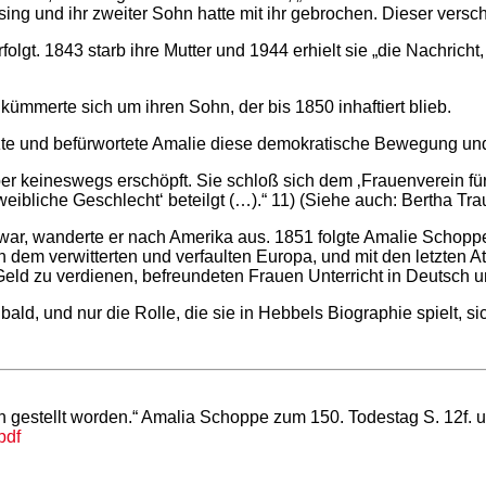
ing und ihr zweiter Sohn hatte mit ihr gebrochen. Dieser versc
lgt. 1843 starb ihre Mutter und 1944 erhielt sie „die Nachrich
mmerte sich um ihren Sohn, der bis 1850 inhaftiert blieb.
zte und befürwortete Amalie diese demokratische Bewegung und 
er keineswegs erschöpft. Sie schloß sich dem ‚Frauenverein fü
eibliche Geschlecht‘ beteilgt (…).“ 11) (Siehe auch: Bertha Tr
ar, wanderte er nach Amerika aus. 1851 folgte Amalie Schopp
 dem verwitterten und verfaulten Europa, und mit den letzten Ate
as Geld zu verdienen, befreundeten Frauen Unterricht in Deutsch 
 bald, und nur die Rolle, die sie in Hebbels Biographie spielt, s
n gestellt worden.“ Amalia Schoppe zum 150. Todestag S. 12f. u
pdf