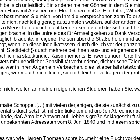
bei sich unleidlich. Ein anderer meiner Gönner, in dem Sie mir
 sein Haus mit Abscheu und Ekel fliehen mußte. Ein dritter, Wilh
tet bestimmten Sie mich, von ihm die versprochenen zehn Taler
te nicht nachteilig genug auszumalen wußten, auf der andern z
zu Menschen, die ich nicht kennen konnte und die sich nachher 
ngen brachte, in die unfreie des für Armseligkeiten zu Dank Ver
täglich brauchte, in eigener Person über die Straße holen und 
, wenn ich diese Indelikatessen, durch die ich vor der ganze
inl: Stadtdeich}} durch mehrere bei Ihnen aus- und eingehende 
chlich, ja stadtkundig. Raisonnements [Einwendungen, Urteil] wil
ets mit unendlicher Sensibilität verbundene, dichterische Talen
, war in Ihren Augen ein Verbrechen, dies ist ebenfalls tatsäch
 wenn auch nicht leicht, so doch leichter zu tragen; der größe
er nicht weiter; an meinem eigentlichen Studieren haben Sie, 
ie Schoppe „(…) mit vielen derjenigen, die sie zunächst zu unt
enfalls durchsetzt ist mit Streitigkeiten und großen Abrechnun
chade, daß Amalias Antwort auf Hebbels große Anklageschrift si
en unbekannten Adressaten vom 8. Juni 1840 und in diesem spric
es war, wie Hargen Thomsen schreibt, „mehr eine Flucht vor d