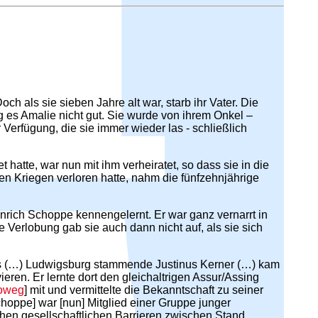
och als sie sieben Jahre alt war, starb ihr Vater. Die
g es Amalie nicht gut. Sie wurde von ihrem Onkel –
r Verfügung, die sie immer wieder las - schließlich
hatte, war nun mit ihm verheiratet, so dass sie in die
n Kriegen verloren hatte, nahm die fünfzehnjährige
inrich Schoppe kennengelernt. Er war ganz vernarrt in
e Verlobung gab sie auch dann nicht auf, als sie sich
us (…) Ludwigsburg stammende Justinus Kerner (…) kam
ren. Er lernte dort den gleichaltrigen Assur/Assing
oweg
] mit und vermittelte die Bekanntschaft zu seiner
hoppe] war [nun] Mitglied einer Gruppe junger
chen gesellschaftlichen Barrieren zwischen Stand,