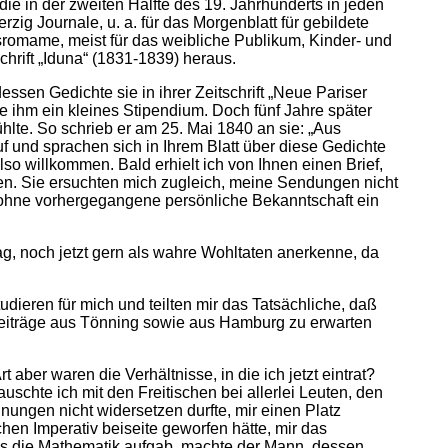
 die in der zweiten Hälfte des 19. Jahrhunderts in jeden
rzig Journale, u. a. für das Morgenblatt für gebildete
ngsromame, meist für das weibliche Publikum, Kinder- und
hrift „Iduna“ (1831-1839) heraus.
essen Gedichte sie in ihrer Zeitschrift „Neue Pariser
e ihm ein kleines Stipendium. Doch fünf Jahre später
ühlte. So schrieb er am 25. Mai 1840 an sie: „Aus
 und sprachen sich in Ihrem Blatt über diese Gedichte
o willkommen. Bald erhielt ich von Ihnen einen Brief,
ten. Sie ersuchten mich zugleich, meine Sendungen nicht
h ohne vorhergegangene persönliche Bekanntschaft ein
ag, noch jetzt gern als wahre Wohltaten anerkenne, da
udieren für mich und teilten mir das Tatsächliche, daß
 Beiträge aus Tönning sowie aus Hamburg zu erwarten
 aber waren die Verhältnisse, in die ich jetzt eintrat?
uschte ich mit den Freitischen bei allerlei Leuten, den
ungen nicht widersetzen durfte, mir einen Platz
chen Imperativ beiseite geworfen hätte, mir das
es die Mathematik aufgab, machte der Mann, dessen