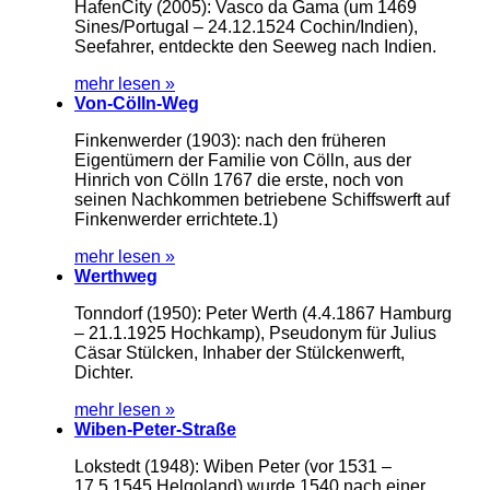
HafenCity (2005): Vasco da Gama (um 1469
Sines/Portugal – 24.12.1524 Cochin/Indien),
Seefahrer, entdeckte den Seeweg nach Indien.
mehr lesen »
Von-Cölln-Weg
Finkenwerder (1903): nach den früheren
Eigentümern der Familie von Cölln, aus der
Hinrich von Cölln 1767 die erste, noch von
seinen Nachkommen betriebene Schiffswerft auf
Finkenwerder errichtete.1)
mehr lesen »
Werthweg
Tonndorf (1950): Peter Werth (4.4.1867 Hamburg
– 21.1.1925 Hochkamp), Pseudonym für Julius
Cäsar Stülcken, Inhaber der Stülckenwerft,
Dichter.
mehr lesen »
Wiben-Peter-Straße
Lokstedt (1948): Wiben Peter (vor 1531 –
17.5.1545 Helgoland) wurde 1540 nach einer