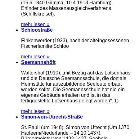
(16.6.1840 Grimma -10.4.1913 Hamburg),
Erfinder des Massenausgleichverfahrens
(Schiffskreisel).
mehr lesen »
Schloostraße
Finkenwerder (1923), nach der alteingesessenen
Fischerfamilie Schloo
mehr lesen »
Seemannshöft
Waltershof (1910): „mit Bezug auf das Lotsenhaus
und die Deutsche Seemannsschule, die dort als
Heimstätte für auszubildende Seeleute erbaut
werden sollte. Die Seemannsschule hat nie ein
eigenes Gebäude erhalten und ist in das
fertiggestellte Lotsenhaus gelegt worden“. 1)
mehr lesen »
Simon-von-Utrecht-Straße
St. Pauli (um 1948): Simon von Utrecht (Um 1370
Harleem/Niederlande – 14.10.1437),
Bürgermeister von 1433-1437, Seeheld.