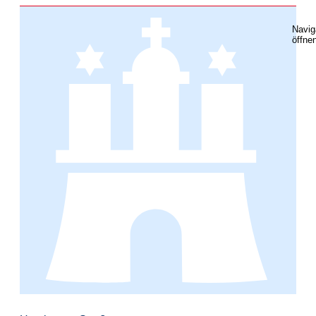
Navig
öffne