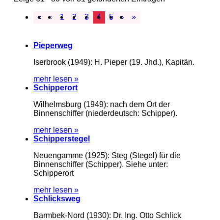
«
‹
1
2
3
4
5
›
»
Pieperweg
Iserbrook (1949): H. Pieper (19. Jhd.), Kapitän.
mehr lesen »
Schipperort
Wilhelmsburg (1949): nach dem Ort der
Binnenschiffer (niederdeutsch: Schipper).
mehr lesen »
Schipperstegel
Neuengamme (1925): Steg (Stegel) für die
Binnenschiffer (Schipper). Siehe unter:
Schipperort
mehr lesen »
Schlicksweg
Barmbek-Nord (1930): Dr. Ing. Otto Schlick