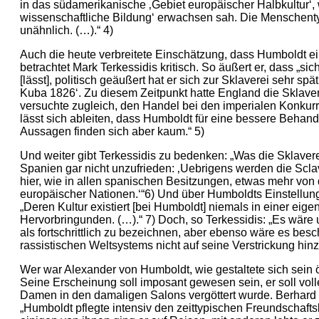
in das südamerikanische ‚Gebiet europäischer Halbkultur‘,
wissenschaftliche Bildung‘ erwachsen sah. Die Menschenty
unähnlich. (…).“ 4)
Auch die heute verbreitete Einschätzung, dass Humboldt e
betrachtet Mark Terkessidis kritisch. So äußert er, dass „
[lässt], politisch geäußert hat er sich zur Sklaverei sehr s
Kuba 1826‘. Zu diesem Zeitpunkt hatte England die Sklavere
versuchte zugleich, den Handel bei den imperialen Konkur
lässt sich ableiten, dass Humboldt für eine bessere Behand
Aussagen finden sich aber kaum.“ 5)
Und weiter gibt Terkessidis zu bedenken: „Was die Sklaverei
Spanien gar nicht unzufrieden: ‚Uebrigens werden die Scla
hier, wie in allen spanischen Besitzungen, etwas mehr von 
europäischer Nationen.‘“6) Und über Humboldts Einstellu
„Deren Kultur existiert [bei Humboldt] niemals in einer ei
Hervorbringunden. (…).“ 7) Doch, so Terkessidis: „Es wär
als fortschrittlich zu bezeichnen, aber ebenso wäre es be
rassistischen Weltsystems nicht auf seine Verstrickung hin
Wer war Alexander von Humboldt, wie gestaltete sich sein ö
Seine Erscheinung soll imposant gewesen sein, er soll vo
Damen in den damaligen Salons vergöttert wurde. Berhard
„Humboldt pflegte intensiv den zeittypischen Freundschaftsk