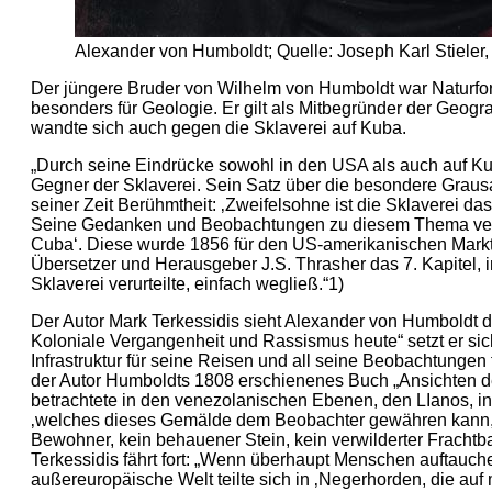
Alexander von Humboldt; Quelle: Joseph Karl Stiele
Der jüngere Bruder von Wilhelm von Humboldt war Naturforsc
besonders für Geologie. Er gilt als Mitbegründer der Geog
wandte sich auch gegen die Sklaverei auf Kuba.
„Durch seine Eindrücke sowohl in den USA als auch auf K
Gegner der Sklaverei. Sein Satz über die besondere Graus
seiner Zeit Berühmtheit: ‚Zweifelsohne ist die Sklaverei da
Seine Gedanken und Beobachtungen zu diesem Thema veröffent
Cuba‘. Diese wurde 1856 für den US-amerikanischen Markt in
Übersetzer und Herausgeber J.S. Thrasher das 7. Kapitel, i
Sklaverei verurteilte, einfach wegließ.“1)
Der Autor Mark Terkessidis sieht Alexander von Humboldt d
Koloniale Vergangenheit und Rassismus heute“ setzt er sic
Infrastruktur für seine Reisen und all seine Beobachtungen f
der Autor Humboldts 1808 erschienenes Buch „Ansichten de
betrachtete in den venezolanischen Ebenen, den LIanos, in e
‚welches dieses Gemälde dem Beobachter gewähren kann, ist
Bewohner, kein behauener Stein, kein verwilderter Fracht
Terkessidis fährt fort: „Wenn überhaupt Menschen auftauche
außereuropäische Welt teilte sich in ‚Negerhorden, die auf