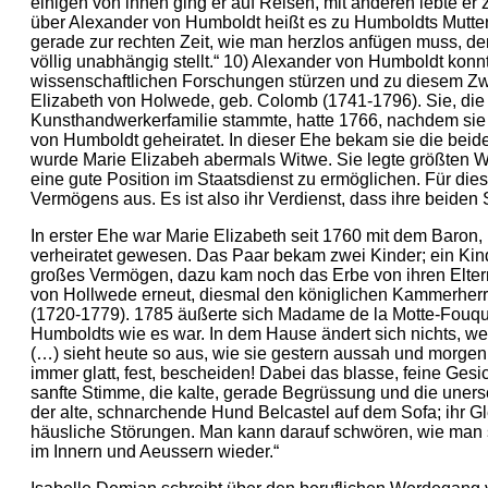
einigen von ihnen ging er auf Reisen, mit anderen lebte er
über Alexander von Humboldt heißt es zu Humboldts Mutter: „
gerade zur rechten Zeit, wie man herzlos anfügen muss, de
völlig unabhängig stellt.“ 10) Alexander von Humboldt konnt
wissenschaftlichen Forschungen stürzen und zu diesem Z
Elizabeth von Holwede, geb. Colomb (1741-1796). Sie, di
Kunsthandwerkerfamilie stammte, hatte 1766, nachdem sie
von Humboldt geheiratet. In dieser Ehe bekam sie die bei
wurde Marie Elizabeh abermals Witwe. Sie legte größten We
eine gute Position im Staatsdienst zu ermöglichen. Für dies
Vermögens aus. Es ist also ihr Verdienst, dass ihre beide
In erster Ehe war Marie Elizabeth seit 1760 mit dem Baron,
verheiratet gewesen. Das Paar bekam zwei Kinder; ein Kind
großes Vermögen, dazu kam noch das Erbe von ihren Eltern
von Hollwede erneut, diesmal den königlichen Kammerherr
(1720-1779). 1785 äußerte sich Madame de la Motte-Fouqué
Humboldts wie es war. In dem Hause ändert sich nichts, w
(…) sieht heute so aus, wie sie gestern aussah und morgen
immer glatt, fest, bescheiden! Dabei das blasse, feine Gesic
sanfte Stimme, die kalte, gerade Begrüssung und die unersc
der alte, schnarchende Hund Belcastel auf dem Sofa; ihr G
häusliche Störungen. Man kann darauf schwören, wie man si
im Innern und Aeussern wieder.“