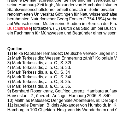
Isabelle Demian schreibt über den beruflichen Werdegang
seine Hamburg-Zeit legt: „Alexander von Humbolodt studiert
Staatswissenschaftslehre, erhielt danach in Berlin privaten 
renommierten Universität Göttingen für Naturwissenschaf
berühmnten Naturforscher Georg Forster (1754-1894) verbr
auf Wunsch seiner Mutter seine Studien im Bereich der F
Büschstraße
] fortsetzen. (…) Durch das Studium bei Büs
ein Fachmann für Münzwesen und Begründer einer wissenscha
Quellen:
1) Heike Raphael-Hernandez: Deutsche Verwicklungen in d
2) Mark Terkessidis: Wessen Erinnerung zählt? Koloniale
3) Mark Terkessidis, a. a. O., S. 32f.
4) Mark Terkessidis, a. a. O., S. 33.
5) Mark Terkessidis, a. a. O., S. 34
6) Mark Terkessidis, a. a. O., S. 34f.
7) Mark Terkessidis, a. a. O., S. 35.
8) Mark Terkessidis, a. a. O., S. 36.
9) Bernhard Rosenkranz, Gottfried Lorenz: Hamburg auf a
Hansestadt. 2., überarb. Auflage. Hamburg 2006, S. 340.
10) Matthias Matussek: Der geniale Abenteurer, in: Der Sp
11) Isabelle Demian: Bildnis Alexander von Humboldt, in: 
Hamburg in 100 Objekten. Hrsg. von Iris Wenderholm und Ch