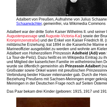
Adalbert von Preußen, Aufnahme von Julius Schaarwä
Schaarwächter
, gemeinfrei, via Wikimedia Commons
Adalbert war der dritte Sohn Kaiser Wilhelms II. und seiner 
Augustenpassage
und
Auguste-Victoria-Kai
) sowie der Br
Kronprinzenstraße
) und der Enkel von Kaiser Friedrich III. 
militärische Erziehung; trat 1894 in die Kaiserliche Marine 
Marineoffizier ausgebildet zu werden und wohnte am Kieler 
Adalbert von Hohenzollern Prinzessin
Adelheid (Adi) vo
La Tour-de-Peilz). Dazu heißt es im Wikipedia Eintrag zu i
und Mitglied der kaiserlichen Familie im wilhelminischen 
wurde sie öffentlich gemeinhin als
Prinzessin Adalbert
(na
Großvater sowie Onkel waren mit preußischen Prinzessinne
Verbindung beider Häuser miteinander gab. Durch die Heir
Beziehung Preußens mit Sachsen-Meiningen enger geknüpft
Meiningen in der Deutschen Frage noch auf Seiten Österre
Das Paar bekam drei Kinder (geboren: 1915, 1917 und 1919