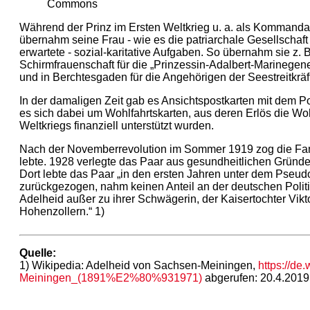
Commons
Während der Prinz im Ersten Weltkrieg u. a. als Kommanda
übernahm seine Frau - wie es die patriarchale Gesellschaft 
erwartete - sozial-karitative Aufgaben. So übernahm sie z.
Schirmfrauenschaft für die „Prinzessin-Adalbert-Marinege
und in Berchtesgaden für die Angehörigen der Seestreitkrä
In der damaligen Zeit gab es Ansichtspostkarten mit dem Po
es sich dabei um Wohlfahrtskarten, aus deren Erlös die Wo
Weltkriegs finanziell unterstützt wurden.
Nach der Novemberrevolution im Sommer 1919 zog die Fa
lebte. 1928 verlegte das Paar aus gesundheitlichen Gründe
Dort lebte das Paar „in den ersten Jahren unter dem Pseudo
zurückgezogen, nahm keinen Anteil an der deutschen Polit
Adelheid außer zu ihrer Schwägerin, der Kaisertochter Vi
Hohenzollern.“ 1)
Quelle:
1) Wikipedia: Adelheid von Sachsen-Meiningen,
https://de
Meiningen_(1891%E2%80%931971)
abgerufen: 20.4.2019