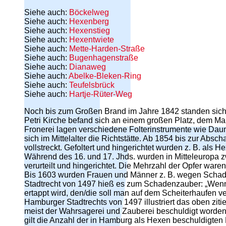
Siehe auch:
Böckelweg
Siehe auch:
Hexenberg
Siehe auch:
Hexenstieg
Siehe auch:
Hexentwiete
Siehe auch:
Mette-Harden-Straße
Siehe auch:
Bugenhagenstraße
Siehe auch:
Dianaweg
Siehe auch:
Abelke-Bleken-Ring
Siehe auch:
Teufelsbrück
Siehe auch:
Hartje-Rüter-Weg
Noch bis zum Großen Brand im Jahre 1842 standen sich di
Petri Kirche befand sich an einem großen Platz, dem Markt
Fronerei lagen verschiedene Folterinstrumente wie Dau
sich im Mittelalter die Richtstätte. Ab 1854 bis zur Ab
vollstreckt. Gefoltert und hingerichtet wurden z. B. als 
Während des 16. und 17. Jhds. wurden in Mitteleuropa 
verurteilt und hingerichtet. Die Mehrzahl der Opfer war
Bis 1603 wurden Frauen und Männer z. B. wegen Schaden
Stadtrecht von 1497 hieß es zum Schadenzauber: „Wenn ei
ertappt wird, den/die soll man auf dem Scheiterhaufen v
Hamburger Stadtrechts von 1497 illustriert das oben zit
meist der Wahrsagerei und Zauberei beschuldigt worde
gilt die Anzahl der in Hamburg als Hexen beschuldigten 