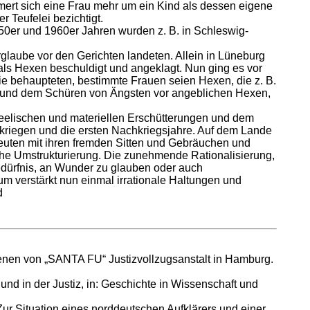
mmert sich eine Frau mehr um ein Kind als dessen eigene
r Teufelei bezichtigt.
50er und 1960er Jahren wurden z. B. in Schleswig-
rglaube vor den Gerichten landeten. Allein in Lüneburg
als Hexen beschuldigt und angeklagt. Nun ging es vor
e behaupteten, bestimmte Frauen seien Hexen, die z. B.
n und dem Schüren von Ängsten vor angeblichen Hexen,
eelischen und materiellen Erschütterungen und dem
riegen und die ersten Nachkriegsjahre. Auf dem Lande
 Leuten mit ihren fremden Sitten und Gebräuchen und
iche Umstrukturierung. Die zunehmende Rationalisierung,
edürfnis, an Wunder zu glauben oder auch
 verstärkt nun einmal irrationale Haltungen und
d
ngenen von „SANTA FU“ Justizvollzugsanstalt in Hamburg.
nd in der Justiz, in: Geschichte in Wissenschaft und
r Situation eines norddeutschen Aufklärers und einer