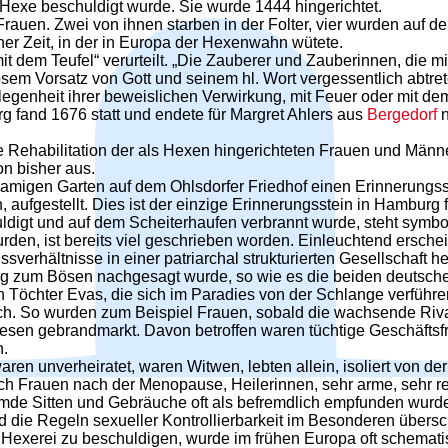
 Hexe beschuldigt wurde. Sie wurde 1444 hingerichtet.
auen. Zwei von ihnen starben in der Folter, vier wurden auf d
ner Zeit, in der in Europa der Hexenwahn wütete.
dem Teufel“ verurteilt. „Die Zauberer und Zauberinnen, die m
sem Vorsatz von Gott und seinem hl. Wort vergessentlich abtr
genheit ihrer beweislichen Verwirkung, mit Feuer oder mit de
g fand 1676 statt und endete für Margret Ahlers aus
Bergedorf
n
eine Rehabilitation der als Hexen hingerichteten Frauen und Mä
on bisher aus.
namigen Garten auf dem Ohlsdorfer Friedhof einen Erinnerungsste
aufgestellt. Dies ist der einzige Erinnerungsstein in Hamburg
digt und auf dem Scheiterhaufen verbrannt wurde, steht symboli
en, ist bereits viel geschrieben worden. Einleuchtend erschei
verhältnisse in einer patriarchal strukturierten Gesellschaft her
ang zum Bösen nachgesagt wurde, so wie es die beiden deutsc
Töchter Evas, die sich im Paradies von der Schlange verführen
ch. So wurden zum Beispiel Frauen, sobald die wachsende Riva
e Wesen gebrandmarkt. Davon betroffen waren tüchtige Geschäft
n.
ren unverheiratet, waren Witwen, lebten allein, isoliert von d
uch Frauen nach der Menopause, Heilerinnen, sehr arme, sehr r
mde Sitten und Gebräuche oft als befremdlich empfunden wurden
ie Regeln sexueller Kontrollierbarkeit im Besonderen überschr
n Hexerei zu beschuldigen, wurde im frühen Europa oft schem