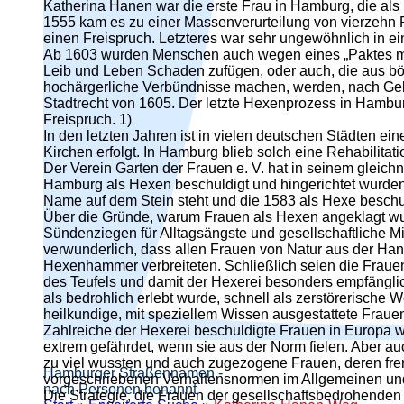
Katherina Hanen war die erste Frau in Hamburg, die als
1555 kam es zu einer Massenverurteilung von vierzehn Fr
einen Freispruch. Letzteres war sehr ungewöhnlich in ei
Ab 1603 wurden Menschen auch wegen eines „Paktes mit 
Leib und Leben Schaden zufügen, oder auch, die aus bö
hochärgerliche Verbündnisse machen, werden, nach Gele
Stadtrecht von 1605. Der letzte Hexenprozess in Hambur
Freispruch. 1)
In den letzten Jahren ist in vielen deutschen Städten 
Kirchen erfolgt. In Hamburg blieb solch eine Rehabilitati
Der Verein Garten der Frauen e. V. hat in seinem gleich
Hamburg als Hexen beschuldigt und hingerichtet wurden, 
Name auf dem Stein steht und die 1583 als Hexe beschul
Über die Gründe, warum Frauen als Hexen angeklagt wurd
Sündenziegen für Alltagsängste und gesellschaftliche Miss
verwunderlich, dass allen Frauen von Natur aus der H
Hexenhammer verbreiteten. Schließlich seien die Frauen 
des Teufels und damit der Hexerei besonders empfängli
als bedrohlich erlebt wurde, schnell als zerstörerisch
heilkundige, mit speziellem Wissen ausgestattete Fraue
Zahlreiche der Hexerei beschuldigte Frauen in Europa wa
extrem gefährdet, wenn sie aus der Norm fielen. Aber a
zu viel wussten und auch zugezogene Frauen, deren fre
Hamburger Straßennamen -
vorgeschriebenen Verhaltensnormen im Allgemeinen und d
nach Personen benannt
Die Strategie, die Frauen der gesellschaftsbedrohende