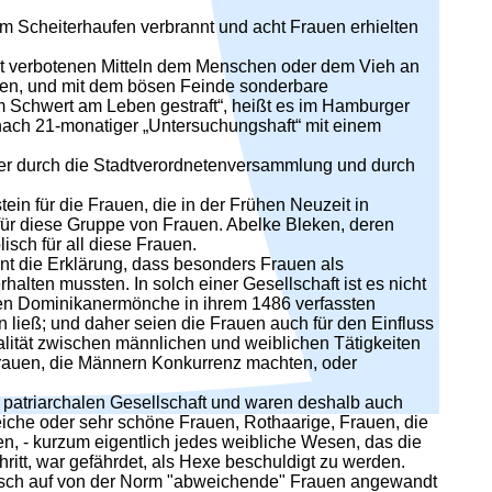
em Scheiterhaufen verbrannt und acht Frauen erhielten
it verbotenen Mitteln dem Menschen oder dem Vieh an
eten, und mit dem bösen Feinde sonderbare
m Schwert am Leben gestraft“, heißt es im Hamburger
ach 21-monatiger „Untersuchungshaft“ mit einem
nner durch die Stadtverordnetenversammlung und durch
in für die Frauen, die in der Frühen Neuzeit in
 für diese Gruppe von Frauen. Abelke Bleken, deren
sch für all diese Frauen.
nt die Erklärung, dass besonders Frauen als
halten mussten. In solch einer Gesellschaft ist es nicht
hen Dominikanermönche in ihrem 1486 verfassten
 ließ; und daher seien die Frauen auch für den Einfluss
lität zwischen männlichen und weiblichen Tätigkeiten
sfrauen, die Männern Konkurrenz machten, oder
er patriarchalen Gesellschaft und waren deshalb auch
eiche oder sehr schöne Frauen, Rothaarige, Frauen, die
, - kurzum eigentlich jedes weibliche Wesen, das die
itt, war gefährdet, als Hexe beschuldigt zu werden.
atisch auf von der Norm "abweichende" Frauen angewandt