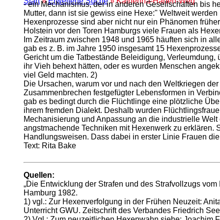
Start
»
Erweiterte Suche
» Katherina-Hanen-Weg
- ein Mechanismus, der in anderen Gesellschaften bis he
Mutter, dann ist sie gewiss eine Hexe:" Weltweit werden F
Hexenprozesse sind aber nicht nur ein Phänomen frühere
Holstein vor den Toren Hamburgs viele Frauen als Hexen
Im Zeitraum zwischen 1948 und 1965 häuften sich in alle
gab es z. B. im Jahre 1950 insgesamt 15 Hexenprozesse.
Gericht um die Tatbestände Beleidigung, Verleumdung, 
ihr Vieh behext hätten, oder es wurden Menschen ange
viel Geld machten. 2)
Die Ursachen, warum vor und nach den Weltkriegen der 
Zusammenbrechen festgefügter Lebensformen in Verbind
gab es bedingt durch die Flüchtlinge eine plötzliche Üb
ihrem fremden Dialekt. Deshalb wurden Flüchtlingsfraue
Mechanisierung und Anpassung an die industrielle Welt
angstmachende Techniken mit Hexenwerk zu erklären. Sc
Handlungsweisen. Dass dabei in erster Linie Frauen die 
Text: Rita Bake
Quellen:
„Die Entwicklung der Strafen und des Strafvollzugs vom
Hamburg 1982.
1) vgl.: Zur Hexenverfolgung in der Frühen Neuzeit: Ani
Unterricht GWU. Zeitschrift des Verbandes Friedrich See
2) Vgl.: Zum neuzeitlichen Hexenwahn siehe: Joachim F