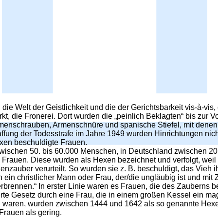
e Welt der Geistlichkeit und die der Gerichtsbarkeit vis-à-vis
, die Fronerei. Dort wurden die „peinlich Beklagten“ bis zur Vol
menschrauben, Armenschnüre und spanische Stiefel, mit denen g
schaffung der Todesstrafe im Jahre 1949 wurden Hinrichtungen ni
Hexen beschuldigte Frauen.
zwischen 50. bis 60.000 Menschen, in Deutschland zwischen 2
en Frauen. Diese wurden als Hexen bezeichnet und verfolgt, weil
zauber verurteilt. So wurden sie z. B. beschuldigt, das Vieh 
n christlicher Mann oder Frau, der/die ungläubig ist und mit Z
erbrennen.“ In erster Linie waren es Frauen, die des Zauberns b
ierte Gesetz durch eine Frau, die in einem großen Kessel ein ma
n waren, wurden zwischen 1444 und 1642 als so genannte Hexen
Frauen als gering.