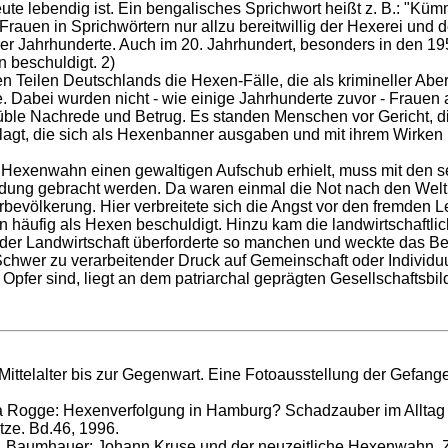
ute lebendig ist. Ein bengalisches Sprichwort heißt z. B.: "Kü
rauen in Sprichwörtern nur allzu bereitwillig der Hexerei und de
r Jahrhunderte. Auch im 20. Jahrhundert, besonders in den 19
 beschuldigt. 2)
n Teilen Deutschlands die Hexen-Fälle, die als krimineller Abe
 Dabei wurden nicht - wie einige Jahrhunderte zuvor - Frauen 
üble Nachrede und Betrug. Es standen Menschen vor Gericht, di
klagt, die sich als Hexenbanner ausgaben und mit ihrem Wirke
Hexenwahn einen gewaltigen Aufschub erhielt, muss mit den s
ung gebracht werden. Da waren einmal die Not nach den Weltk
erbevölkerung. Hier verbreitete sich die Angst vor den fremden
n häufig als Hexen beschuldigt. Hinzu kam die landwirtschaftl
 der Landwirtschaft überforderte so manchen und weckte das B
hwer zu verarbeitender Druck auf Gemeinschaft oder Individuum
Opfer sind, liegt an dem patriarchal geprägten Gesellschaftsbil
 Mittelalter bis zur Gegenwart. Eine Fotoausstellung der Gefa
ta Rogge: Hexenverfolgung in Hamburg? Schadzauber im Alltag u
tze. Bd.46, 1996.
. Baumhauer: Johann Kruse und der neuzeitliche Hexenwahn. Zu