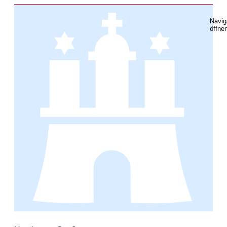
Navig
öffne