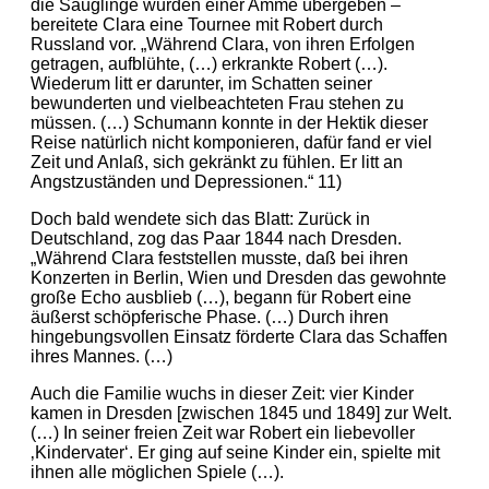
die Säuglinge wurden einer Amme übergeben –
bereitete Clara eine Tournee mit Robert durch
Russland vor. „Während Clara, von ihren Erfolgen
getragen, aufblühte, (…) erkrankte Robert (…).
Wiederum litt er darunter, im Schatten seiner
bewunderten und vielbeachteten Frau stehen zu
müssen. (…) Schumann konnte in der Hektik dieser
Reise natürlich nicht komponieren, dafür fand er viel
Zeit und Anlaß, sich gekränkt zu fühlen. Er litt an
Angstzuständen und Depressionen.“ 11)
Doch bald wendete sich das Blatt: Zurück in
Deutschland, zog das Paar 1844 nach Dresden.
„Während Clara feststellen musste, daß bei ihren
Konzerten in Berlin, Wien und Dresden das gewohnte
große Echo ausblieb (…), begann für Robert eine
äußerst schöpferische Phase. (…) Durch ihren
hingebungsvollen Einsatz förderte Clara das Schaffen
ihres Mannes. (…)
Auch die Familie wuchs in dieser Zeit: vier Kinder
kamen in Dresden [zwischen 1845 und 1849] zur Welt.
(…) In seiner freien Zeit war Robert ein liebevoller
‚Kindervater‘. Er ging auf seine Kinder ein, spielte mit
ihnen alle möglichen Spiele (…).