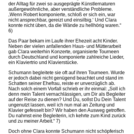
der Alltag für zwei so ausgeprägte Künstlernaturen
außergewöhnliche, aber verständliche Probleme.
‚Wenn Robert komponierte, schloß er sich ein, war
nicht ansprechbar, gereizt und einsilbig.‘ Und Clara
konnte nicht üben, da die Wände zu hellhörig waren.“
6)
Das Paar bekam im Laufe ihrer Ehezeit acht Kinder.
Neben der vielen anfallenden Haus- und Mütterarbeit
gab Clara weiterhin Konzerte, organisierte Tourneen
durch Deutschland und komponierte zahlreiche Lieder,
ein Klaviertrio und Klavierstücke.
Schumann begleitete sie oft auf ihren Tourneen. Wurde
er jedoch dabei nicht genügend beachtet und stand im
Schatten seiner Ehefrau, reiste er unverzüglich ab.
Nach solch einem Vorfall schrieb er ihr einmal: „Soll ich
denn mein Talent vernachlässigen, um Dir als Begleiter
auf der Reise zu dienen? Und Du, sollst Du Dein Talent
ungenutzt lassen, weil ich nun mal an Zeitung und
Klavier gefesselt bin? Wir haben den Ausweg getroffen.
Du nahmst eine Begleiterin, ich kehrte zum Kind zurück
und zu meiner Arbeit.“ 7)
Doch ohne Clara konnte Schumann nicht schöpferisch