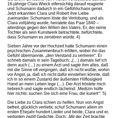
16-jährige Clara Wieck eifersüchtig darauf reagierte
und Schumann dadurch in ein Gefühlschaos geriet.
Jetzt erkannten Clara und Robert ihre Liebe
zueinander. Schumann löste die Verlobung, und als
Clara volljährig wurde, heiratete das Paar 1840 –
allerdings gegen den Willen des Vaters. Er, der seine
Tochter als sein Kunstwerk betrachtete, befürchtete,
dass Schumann es zerstören würde. 4)
Sieben Jahre vor der Hochzeit hatte Schumann einen
psychischen Zusammenbruch erlitten, wobei ihn das
Gefühl übermannte, „den Verstand zu verlieren“. Er
schrieb damals in sein Tagebuch: „(…) damals lief ich
denn auch (…) zu einem Arzt und sagte ihm alles, daß
mir die Sinne oft vergingen, daß ich nicht wüßte, wohin
vor Angst, ja, daß ich nicht dafür einstehen könnte, daß
ich in so einem Zustand der äußersten Hilflosigkeit
Hand an mein Leben lege (…). Der Arzt tröstete mich
liebreich und sagte endlich lächelnd: ‚Medizin hülfe
hier nichts: suchen Sie sich eine Frau, die kuriert‘“. 5)
Die Liebe zu Clara schien zu helfen. Nun von Angst
befreit, glücklich verliebt, schuf Schumann allein im
ersten Ehejahr hundert Lieder und beide, Clara und er,
vertonten zwölf Gedichte. Doch: „Mit der Zeit brachte