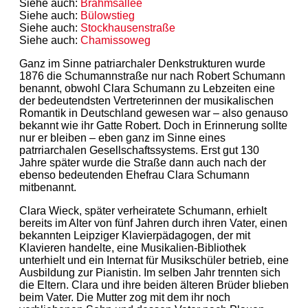
Siehe auch:
Brahmsallee
Siehe auch:
Bülowstieg
Siehe auch:
Stockhausenstraße
Siehe auch:
Chamissoweg
Ganz im Sinne patriarchaler Denkstrukturen wurde
1876 die Schumannstraße nur nach Robert Schumann
benannt, obwohl Clara Schumann zu Lebzeiten eine
der bedeutendsten Vertreterinnen der musikalischen
Romantik in Deutschland gewesen war – also genauso
bekannt wie ihr Gatte Robert. Doch in Erinnerung sollte
nur er bleiben – eben ganz im Sinne eines
patrriarchalen Gesellschaftssystems. Erst gut 130
Jahre später wurde die Straße dann auch nach der
ebenso bedeutenden Ehefrau Clara Schumann
mitbenannt.
Clara Wieck, später verheiratete Schumann, erhielt
bereits im Alter von fünf Jahren durch ihren Vater, einen
bekannten Leipziger Klavierpädagogen, der mit
Klavieren handelte, eine Musikalien-Bibliothek
unterhielt und ein Internat für Musikschüler betrieb, eine
Ausbildung zur Pianistin. Im selben Jahr trennten sich
die Eltern. Clara und ihre beiden älteren Brüder blieben
beim Vater. Die Mutter zog mit dem ihr noch