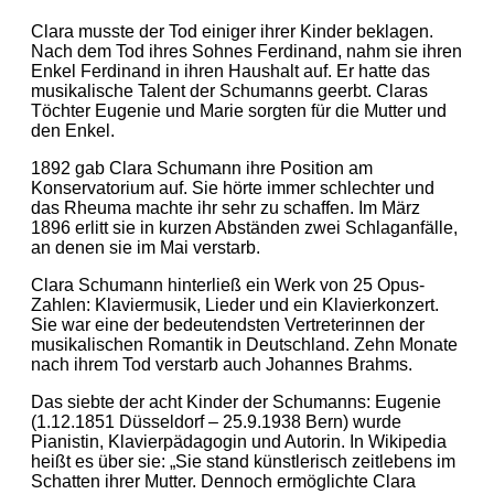
Clara musste der Tod einiger ihrer Kinder beklagen.
Nach dem Tod ihres Sohnes Ferdinand, nahm sie ihren
Enkel Ferdinand in ihren Haushalt auf. Er hatte das
musikalische Talent der Schumanns geerbt. Claras
Töchter Eugenie und Marie sorgten für die Mutter und
den Enkel.
1892 gab Clara Schumann ihre Position am
Konservatorium auf. Sie hörte immer schlechter und
das Rheuma machte ihr sehr zu schaffen. Im März
1896 erlitt sie in kurzen Abständen zwei Schlaganfälle,
an denen sie im Mai verstarb.
Clara Schumann hinterließ ein Werk von 25 Opus-
Zahlen: Klaviermusik, Lieder und ein Klavierkonzert.
Sie war eine der bedeutendsten Vertreterinnen der
musikalischen Romantik in Deutschland. Zehn Monate
nach ihrem Tod verstarb auch Johannes Brahms.
Das siebte der acht Kinder der Schumanns: Eugenie
(1.12.1851 Düsseldorf – 25.9.1938 Bern) wurde
Pianistin, Klavierpädagogin und Autorin. In Wikipedia
heißt es über sie: „Sie stand künstlerisch zeitlebens im
Schatten ihrer Mutter. Dennoch ermöglichte Clara