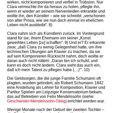
wirken, nicht komponieren und verfiel in Trübsinn. Nur
Clara vermochte ihn da heraus zu holen, pflegte ihn,
wenn er wieder an seinem Nervenleiden erkrankte und
wollte ihn, den Künstler – wie sie schreibt: „verschonen
von aller Prosa, wie sie nun doch einmal im ehelichen
Leben nicht ausbleibt“. 8)
Clara nahm sich als Künstlerin zurück. Im Vordergrund
stand für sie, ihrem Ehemann ein seiner „Kunst
geweihtes Leben [zu] schaffen“. 9) Und er? Er erkannte
zwar, „daß Clara zu wenig Gelegenheit hatte, um ihre
technischen Übungen am Klavier zu machen, da sie
auf sein Komponieren Rücksicht nahm, doch wollte er
daran auch nicht rütteln: ‚Daran bin ich schuld, und
kann es doch nicht ändern. Clara sieht das auch ein,
daß ich mein Talent zu pflegen habe (…)‘“. 10)
Die Geldsorgen, die die junge Familie Schumann oft
plagten, wurden gelindert, als Robert Schumann 1842
eine Anstellung als Lehrer für Komposition, Klavier und
Partitur Spielen am Leipziger Konservatorium bekam,
das auf Betreiben von Felix Mendelssohn (siehe:
Geschwister-Mendelssohn-Stieg
) errichtet worden war.
Wenige Monate nach der Geburt der zweiten Tochter –