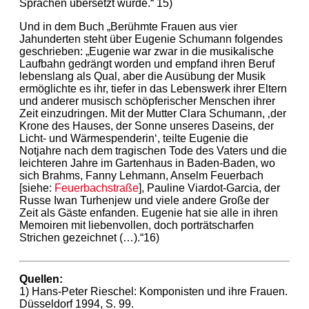
Sprachen übersetzt wurde.“ 15)
Und in dem Buch „Berühmte Frauen aus vier
Jahunderten steht über Eugenie Schumann folgendes
geschrieben: „Eugenie war zwar in die musikalische
Laufbahn gedrängt worden und empfand ihren Beruf
lebenslang als Qual, aber die Ausübung der Musik
ermöglichte es ihr, tiefer in das Lebenswerk ihrer Eltern
und anderer musisch schöpferischer Menschen ihrer
Zeit einzudringen. Mit der Mutter Clara Schumann, ‚der
Krone des Hauses, der Sonne unseres Daseins, der
Licht- und Wärmespenderin‘, teilte Eugenie die
Notjahre nach dem tragischen Tode des Vaters und die
leichteren Jahre im Gartenhaus in Baden-Baden, wo
sich Brahms, Fanny Lehmann, Anselm Feuerbach
[siehe:
Feuerbachstraße
], Pauline Viardot-Garcia, der
Russe Iwan Turhenjew und viele andere Große der
Zeit als Gäste enfanden. Eugenie hat sie alle in ihren
Memoiren mit liebenvollen, doch porträtscharfen
Strichen gezeichnet (…).“16)
Quellen:
1) Hans-Peter Rieschel: Komponisten und ihre Frauen.
Düsseldorf 1994, S. 99.