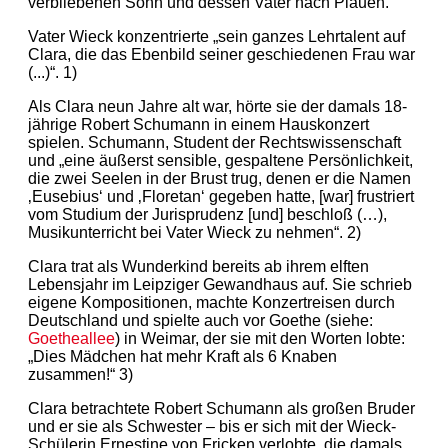
verbliebenen Sohn und dessen Vater nach Plauen.
Vater Wieck konzentrierte „sein ganzes Lehrtalent auf
Clara, die das Ebenbild seiner geschiedenen Frau war
(...)“. 1)
Als Clara neun Jahre alt war, hörte sie der damals 18-
jährige Robert Schumann in einem Hauskonzert
spielen. Schumann, Student der Rechtswissenschaft
und „eine äußerst sensible, gespaltene Persönlichkeit,
die zwei Seelen in der Brust trug, denen er die Namen
‚Eusebius‘ und ‚Floretan‘ gegeben hatte, [war] frustriert
vom Studium der Jurisprudenz [und] beschloß (…),
Musikunterricht bei Vater Wieck zu nehmen“. 2)
Clara trat als Wunderkind bereits ab ihrem elften
Lebensjahr im Leipziger Gewandhaus auf. Sie schrieb
eigene Kompositionen, machte Konzertreisen durch
Deutschland und spielte auch vor Goethe (siehe:
Goetheallee
) in Weimar, der sie mit den Worten lobte:
„Dies Mädchen hat mehr Kraft als 6 Knaben
zusammen!“ 3)
Clara betrachtete Robert Schumann als großen Bruder
und er sie als Schwester – bis er sich mit der Wieck-
Schülerin Ernestine von Fricken verlobte, die damals