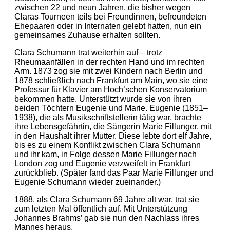
zwischen 22 und neun Jahren, die bisher wegen
Claras Tourneen teils bei Freundinnen, befreundeten
Ehepaaren oder in Internaten gelebt hatten, nun ein
gemeinsames Zuhause erhalten sollten.
Clara Schumann trat weiterhin auf – trotz
Rheumaanfällen in der rechten Hand und im rechten
Arm. 1873 zog sie mit zwei Kindern nach Berlin und
1878 schließlich nach Frankfurt am Main, wo sie eine
Professur für Klavier am Hoch’schen Konservatorium
bekommen hatte. Unterstützt wurde sie von ihren
beiden Töchtern Eugenie und Marie. Eugenie (1851–
1938), die als Musikschriftstellerin tätig war, brachte
ihre Lebensgefährtin, die Sängerin Marie Fillunger, mit
in den Haushalt ihrer Mutter. Diese lebte dort elf Jahre,
bis es zu einem Konflikt zwischen Clara Schumann
und ihr kam, in Folge dessen Marie Fillunger nach
London zog und Eugenie verzweifelt in Frankfurt
zurückblieb. (Später fand das Paar Marie Fillunger und
Eugenie Schumann wieder zueinander.)
1888, als Clara Schumann 69 Jahre alt war, trat sie
zum letzten Mal öffentlich auf. Mit Unterstützung
Johannes Brahms’ gab sie nun den Nachlass ihres
Mannes heraus.