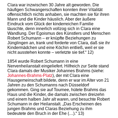
Clara war inzwischen 30 Jahre alt geworden. Die
häufigen Schwangerschaften konnten ihrer Vitalität
offensichtlich nichts anhaben, sie machten sie für ihren
Mann und die Kinder häuslich. Aber der äußere
Eindruck vom Glück der kinderreichen Familie
täuschte, denn innerlich vollzog sich in Clara eine
Wandlung. Der Egoismus des Künstlers und Menschen
Robert Schumann – er knüpfte Beziehungen zu
Jünglingen an, trank und forderte von Clara, daß sie ihr
Kindermädchen und eine Köchin entließ, weil er sie
nicht ausstehen konnte – verletzte sie tief.“ 12)
1854 wurde Robert Schumann in eine
Nervenheilanstalt eingeliefert. Hilfreich zur Seite stand
Clara damals der Musiker Johannes Brahms (siehe:
Johannes-Brahms-Platz
), der mit Clara eine
Hausgemeinschaft bildete, denn er war im Alter von 21
Jahren zu den Schumanns nach Düsseldorf
gekommen. Ging sie auf Tournee, hütete Brahms das
Haus und die Kinder, die damals zwischen dreizehn
und einem halben Jahr alt waren, und besuchte Robert
Schumann in der Heilanstalt. „Das Erscheinen des
jungen Brahms und Claras Beziehung zu ihm
bedeutete den Bruch in der Ehe (…).“ 13)