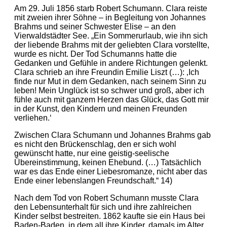
Am 29. Juli 1856 starb Robert Schumann. Clara reiste
mit zweien ihrer Söhne – in Begleitung von Johannes
Brahms und seiner Schwester Elise – an den
Vierwaldstädter See. „Ein Sommerurlaub, wie ihn sich
der liebende Brahms mit der geliebten Clara vorstellte,
wurde es nicht. Der Tod Schumanns hatte die
Gedanken und Gefühle in andere Richtungen gelenkt.
Clara schrieb an ihre Freundin Emilie Liszt (…): ‚Ich
finde nur Mut in dem Gedanken, nach seinem Sinn zu
leben! Mein Unglück ist so schwer und groß, aber ich
fühle auch mit ganzem Herzen das Glück, das Gott mir
in der Kunst, den Kindern und meinen Freunden
verliehen.‘
Zwischen Clara Schumann und Johannes Brahms gab
es nicht den Brückenschlag, den er sich wohl
gewünscht hatte, nur eine geistig-seelische
Übereinstimmung, keinen Ehebund. (…) Tatsächlich
war es das Ende einer Liebesromanze, nicht aber das
Ende einer lebenslangen Freundschaft.“ 14)
Nach dem Tod von Robert Schumann musste Clara
den Lebensunterhalt für sich und ihre zahlreichen
Kinder selbst bestreiten. 1862 kaufte sie ein Haus bei
Baden-Baden, in dem all ihre Kinder, damals im Alter