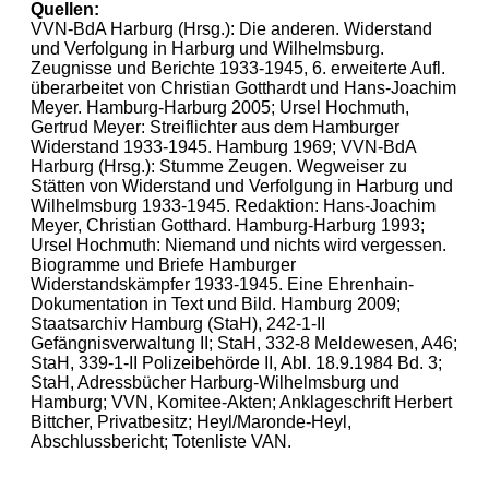
Quellen:
VVN-BdA Harburg (Hrsg.): Die anderen. Widerstand
und Verfolgung in Harburg und Wilhelmsburg.
Zeugnisse und Berichte 1933-1945, 6. erweiterte Aufl.
überarbeitet von Christian Gotthardt und Hans-Joachim
Meyer. Hamburg-Harburg 2005; Ursel Hochmuth,
Gertrud Meyer: Streiflichter aus dem Hamburger
Widerstand 1933-1945. Hamburg 1969; VVN-BdA
Harburg (Hrsg.): Stumme Zeugen. Wegweiser zu
Stätten von Widerstand und Verfolgung in Harburg und
Wilhelmsburg 1933-1945. Redaktion: Hans-Joachim
Meyer, Christian Gotthard. Hamburg-Harburg 1993;
Ursel Hochmuth: Niemand und nichts wird vergessen.
Biogramme und Briefe Hamburger
Widerstandskämpfer 1933-1945. Eine Ehrenhain-
Dokumentation in Text und Bild. Hamburg 2009;
Staatsarchiv Hamburg (StaH), 242-1-II
Gefängnisverwaltung II; StaH, 332-8 Meldewesen, A46;
StaH, 339-1-II Polizeibehörde II, Abl. 18.9.1984 Bd. 3;
StaH, Adressbücher Harburg-Wilhelmsburg und
Hamburg; VVN, Komitee-Akten; Anklageschrift Herbert
Bittcher, Privatbesitz; Heyl/Maronde-Heyl,
Abschlussbericht; Totenliste VAN.