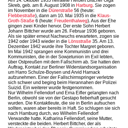
Am 14. Oktober 1933 heiratete Herbert Bittcher Olga
Skreb, geb. am 8. August 1908 in
Harburg
. Sie zogen
im November in die
Dürerstraße
56 (heute:
Flebbestraße
), dann am 10. Mai 1935 in die
Klaus-
Groth-Straße
6 (heute:
Freudenthalweg
). Aus der Ehe
gingen zwei Kinder hervor. Der erste Sohn Herbert
Johann Bittcher wurde am 26. Februar 1936 geboren.
Als sie später erneut Nachwuchs erwarteten, zogen sie
1942 oder 1943 wieder in die
Lönsstraße
35. Am 13.
Dezember 1942 wurde ihre Tochter Margret geboren.
Im Mai 1942 sprangen eine Kommunistin und drei
Kommunisten, die in der Sowjetunion im Exil lebten,
über Ostpreußen mit dem Fallschirm ab. Sie hatten den
Auftrag, Kontakt zur Berliner Widerstandsorganisation
um Harro Schulze-Boysen und Arvid Harnack
aufzunehmen. Einer der Fallschirmspringer verletzte
sich schwer und beging beim Herannahen der Polizei
Suizid. Ein weiterer wurde festgenommen.
Nur Wilhelm Fellendorf und Erna Eifler gelangten nach
Berlin, obwohl sie von der Gestapo fieberhaft gesucht
wurden. Die Kontaktleute, die sie in Berlin aufsuchen
sollten, waren aber bereits in Haft. So schlugen sie sich
nach Hamburg durch, wo Wilhelm Fellendorf
Verwandte hatte. Katharina Fellendorf, seine Mutter,
versteckte die beiden. Herbert Bittcher, der als