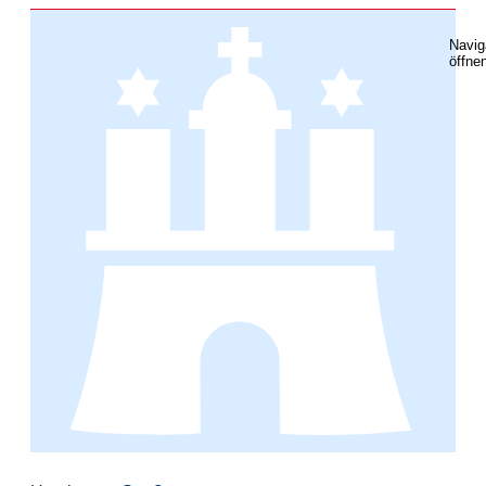
Navig
öffne