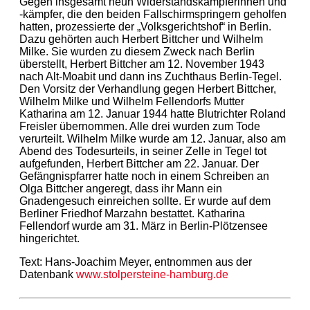
Gegen insgesamt neun Widerstandskämpferinnen und
-kämpfer, die den beiden Fallschirmspringern geholfen
hatten, prozessierte der „Volksgerichtshof“ in Berlin.
Dazu gehörten auch Herbert Bittcher und Wilhelm
Milke. Sie wurden zu diesem Zweck nach Berlin
überstellt, Herbert Bittcher am 12. November 1943
nach Alt-Moabit und dann ins Zuchthaus Berlin-Tegel.
Den Vorsitz der Verhandlung gegen Herbert Bittcher,
Wilhelm Milke und Wilhelm Fellendorfs Mutter
Katharina am 12. Januar 1944 hatte Blutrichter Roland
Freisler übernommen. Alle drei wurden zum Tode
verurteilt. Wilhelm Milke wurde am 12. Januar, also am
Abend des Todesurteils, in seiner Zelle in Tegel tot
aufgefunden, Herbert Bittcher am 22. Januar. Der
Gefängnispfarrer hatte noch in einem Schreiben an
Olga Bittcher angeregt, dass ihr Mann ein
Gnadengesuch einreichen sollte. Er wurde auf dem
Berliner Friedhof Marzahn bestattet. Katharina
Fellendorf wurde am 31. März in Berlin-Plötzensee
hingerichtet.
Text: Hans-Joachim Meyer, entnommen aus der
Datenbank
www.stolpersteine-hamburg.de