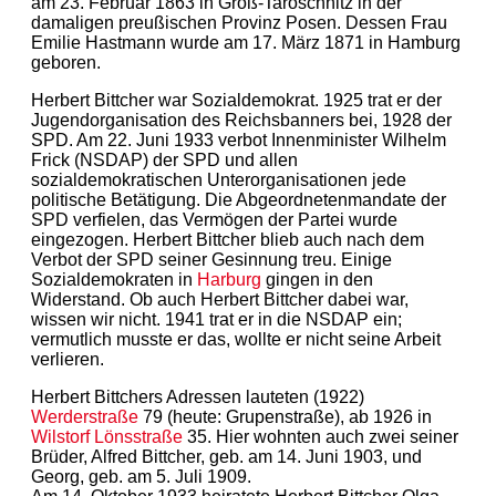
am 23. Februar 1863 in Groß-Taroschnitz in der
damaligen preußischen Provinz Posen. Dessen Frau
Emilie Hastmann wurde am 17. März 1871 in Hamburg
geboren.
Herbert Bittcher war Sozialdemokrat. 1925 trat er der
Jugendorganisation des Reichsbanners bei, 1928 der
SPD. Am 22. Juni 1933 verbot Innenminister Wilhelm
Frick (NSDAP) der SPD und allen
sozialdemokratischen Unterorganisationen jede
politische Betätigung. Die Abgeordnetenmandate der
SPD verfielen, das Vermögen der Partei wurde
eingezogen. Herbert Bittcher blieb auch nach dem
Verbot der SPD seiner Gesinnung treu. Einige
Sozialdemokraten in
Harburg
gingen in den
Widerstand. Ob auch Herbert Bittcher dabei war,
wissen wir nicht. 1941 trat er in die NSDAP ein;
vermutlich musste er das, wollte er nicht seine Arbeit
verlieren.
Herbert Bittchers Adressen lauteten (1922)
Werderstraße
79 (heute: Grupenstraße), ab 1926 in
Wilstorf
Lönsstraße
35. Hier wohnten auch zwei seiner
Brüder, Alfred Bittcher, geb. am 14. Juni 1903, und
Georg, geb. am 5. Juli 1909.