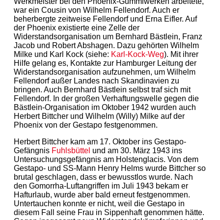
Werkmeister bei den Phoenix-Gummiwerken arbeitete,
war ein Cousin von Wilhelm Fellendorf. Auch er
beherbergte zeitweise Fellendorf und Erna Eifler. Auf
der Phoenix existierte eine Zelle der
Widerstandsorganisation um Bernhard Bästlein, Franz
Jacob und Robert Abshagen. Dazu gehörten Wilhelm
Milke und Karl Kock (siehe:
Karl-Kock-Weg
). Mit ihrer
Hilfe gelang es, Kontakte zur Hamburger Leitung der
Widerstandsorganisation aufzunehmen, um Wilhelm
Fellendorf außer Landes nach Skandinavien zu
bringen. Auch Bernhard Bästlein selbst traf sich mit
Fellendorf. In der großen Verhaftungswelle gegen die
Bästlein-Organisation im Oktober 1942 wurden auch
Herbert Bittcher und Wilhelm (Willy) Milke auf der
Phoenix von der Gestapo festgenommen.
Herbert Bittcher kam am 17. Oktober ins Gestapo-
Gefängnis
Fuhlsbüttel
und am 30. März 1943 ins
Untersuchungsgefängnis am Holstenglacis. Von dem
Gestapo- und SS-Mann Henry Helms wurde Bittcher so
brutal geschlagen, dass er bewusstlos wurde. Nach
den Gomorrha-Luftangriffen im Juli 1943 bekam er
Hafturlaub, wurde aber bald erneut festgenommen.
Untertauchen konnte er nicht, weil die Gestapo in
diesem Fall seine Frau in Sippenhaft genommen hätte.