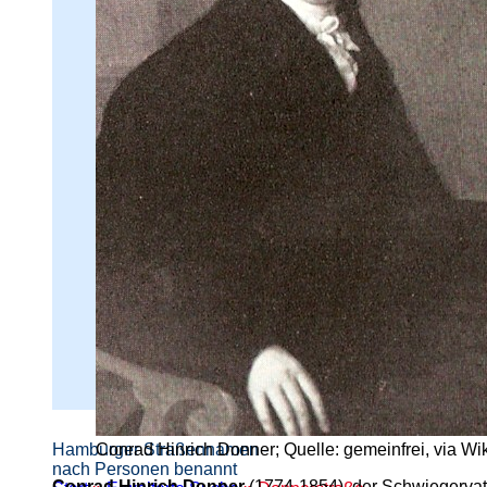
Conrad Hinrich Donner; Quelle: gemeinfrei, via 
Hamburger Straßennamen -
nach Personen benannt
Conrad Hinrich Donner
(1774-1854), der Schwiegervate