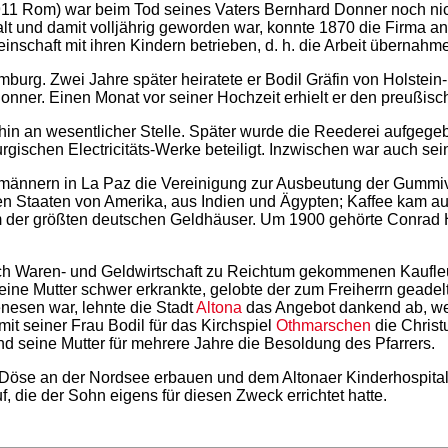
1 Rom) war beim Tod seines Vaters Bernhard Donner noch nicht
t und damit volljährig geworden war, konnte 1870 die Firma a
nschaft mit ihren Kindern betrieben, d. h. die Arbeit übernahm
urg. Zwei Jahre später heiratete er Bodil Gräfin von Holstein-
nner. Einen Monat vor seiner Hochzeit erhielt er den preußische
hin an wesentlicher Stelle. Später wurde die Reederei aufgege
ischen Electricitäts-Werke beteiligt. Inzwischen war auch sei
männern in La Paz die Vereinigung zur Ausbeutung der Gummiv
en Staaten von Amerika, aus Indien und Ägypten; Kaffee kam au
nem der größten deutschen Geldhäuser. Um 1900 gehörte Conrad
ch Waren- und Geldwirtschaft zu Reichtum gekommenen Kaufleu
seine Mutter schwer erkrankte, gelobte der zum Freiherrn geade
sen war, lehnte die Stadt
Altona
das Angebot dankend ab, wei
t seiner Frau Bodil für das Kirchspiel
Othmarschen
die Christu
seine Mutter für mehrere Jahre die Besoldung des Pfarrers.
Döse an der Nordsee erbauen und dem Altonaer Kinderhospital 
, die der Sohn eigens für diesen Zweck errichtet hatte.