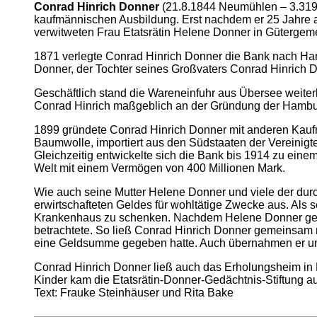
Conrad Hinrich Donner
(21.8.1844 Neumühlen – 3.3191
kaufmännischen Ausbildung. Erst nachdem er 25 Jahre al
verwitweten Frau Etatsrätin Helene Donner in Gütergemei
1871 verlegte Conrad Hinrich Donner die Bank nach Hamb
Donner, der Tochter seines Großvaters Conrad Hinrich Do
Geschäftlich stand die Wareneinfuhr aus Übersee weiter
Conrad Hinrich maßgeblich an der Gründung der Hamburg
1899 gründete Conrad Hinrich Donner mit anderen Kauf
Baumwolle, importiert aus den Südstaaten der Vereinigt
Gleichzeitig entwickelte sich die Bank bis 1914 zu ei
Welt mit einem Vermögen von 400 Millionen Mark.
Wie auch seine Mutter Helene Donner und viele der dur
erwirtschafteten Geldes für wohltätige Zwecke aus. Als 
Krankenhaus zu schenken. Nachdem Helene Donner gene
betrachtete. So ließ Conrad Hinrich Donner gemeinsam mi
eine Geldsumme gegeben hatte. Auch übernahmen er und 
Conrad Hinrich Donner ließ auch das Erholungsheim in 
Kinder kam die Etatsrätin-Donner-Gedächtnis-Stiftung auf
Text: Frauke Steinhäuser und Rita Bake