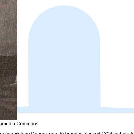
Wikimedia Commons
r von Helene Donner, geb. Schroeder, war seit 1804 verheirate