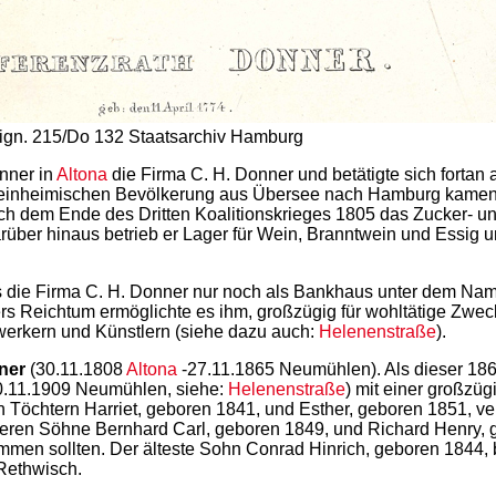
Sign. 215/Do 132 Staatsarchiv Hamburg
nner in
Altona
die Firma C. H. Donner und betätigte sich fortan
r einheimischen Bevölkerung aus Übersee nach Hamburg kamen,
nach dem Ende des Dritten Koalitionskrieges 1805 das Zucker- 
rüber hinaus betrieb er Lager für Wein, Branntwein und Essig 
is die Firma C. H. Donner nur noch als Bankhaus unter dem Name
s Reichtum ermöglichte es ihm, großzügig für wohltätige Zwecke
werkern und Künstlern (siehe dazu auch:
Helenenstraße
).
ner
(30.11.1808
Altona
-27.11.1865 Neumühlen). Als dieser 1865
0.11.1909 Neumühlen, siehe:
Helenenstraße
) mit einer großz
Töchtern Harriet, geboren 1841, und Esther, geboren 1851, ve
eren Söhne Bernhard Carl, geboren 1849, und Richard Henry, ge
ommen sollten. Der älteste Sohn Conrad Hinrich, geboren 1844
Rethwisch.