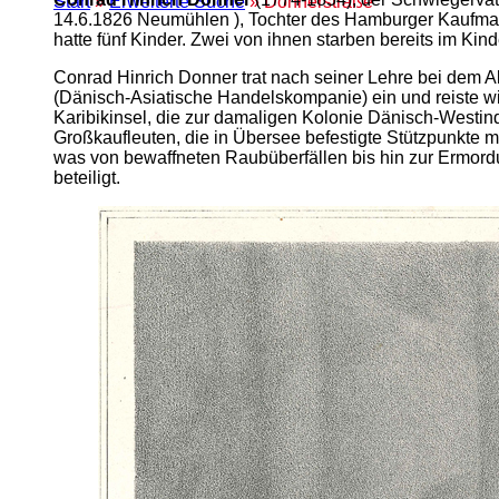
Start
»
Erweiterte Suche
» Donnerstraße
14.6.1826 Neumühlen ), Tochter des Hamburger Kaufman
hatte fünf Kinder. Zwei von ihnen starben bereits im Kind
Conrad Hinrich Donner trat nach seiner Lehre bei dem 
(Dänisch-Asiatische Handelskompanie) ein und reiste w
Karibikinsel, die zur damaligen Kolonie Dänisch-Westi
Großkaufleuten, die in Übersee befestigte Stützpunkte mi
was von bewaffneten Raubüberfällen bis hin zur Ermor
beteiligt.