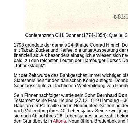
Conferenzrath C.H. Donner (1774-1854); Quelle: 
1798 gründete der damals 24-jährige Conrad Hinrich Do
mit Tabak, Zucker und Kaffee, die unter Ausbeutung de
finanziell ab. Als besonders einträglich erwiesen sich 
bald „zu den reichsten Leuten der Hamburger Börse“. Da
„Tobacksfabrik“.
Mit der Zeit wurde das Bankgeschäft immer wichtiger, b
Staatsanleihen für den dänischen König auflegte. Donner
Sonntagsschule zur fachlichen Weiterbildung von Hand
Sein Firmennachfolger wurde sein Sohn
Bernhard Don
Testament seine Frau Helene (27.12.1819 Hamburg – 3
Haus an der Palmaille und in Neumühlen. Seinen beiden 
nach Vollendung ihres 40. Lebensjahrs. Seine zwei jüng
sie nach Ablauf ihres 26. Lebensjahres ausgezahlt bek
den Grundbesitz in
Altona
, Neumühlen, Bredenbek und 