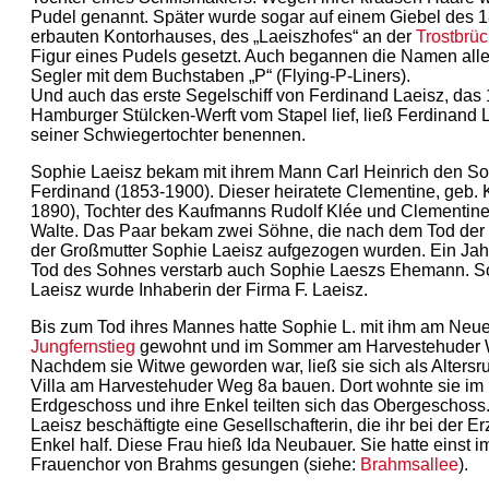
Pudel genannt. Später wurde sogar auf einem Giebel des 
erbauten Kontorhauses, des „Laeiszhofes“ an der
Trostbrü
Figur eines Pudels gesetzt. Auch begannen die Namen alle
Segler mit dem Buchstaben „P“ (Flying-P-Liners).
Und auch das erste Segelschiff von Ferdinand Laeisz, das 
Hamburger Stülcken-Werft vom Stapel lief, ließ Ferdinand 
seiner Schwiegertochter benennen.
Sophie Laeisz bekam mit ihrem Mann Carl Heinrich den So
Ferdinand (1853-1900). Dieser heiratete Clementine, geb. 
1890), Tochter des Kaufmanns Rudolf Klée und Clementine
Walte. Das Paar bekam zwei Söhne, die nach dem Tod der 
der Großmutter Sophie Laeisz aufgezogen wurden. Ein Ja
Tod des Sohnes verstarb auch Sophie Laeszs Ehemann. S
Laeisz wurde Inhaberin der Firma F. Laeisz.
Bis zum Tod ihres Mannes hatte Sophie L. mit ihm am Neu
Jungfernstieg
gewohnt und im Sommer am Harvestehuder 
Nachdem sie Witwe geworden war, ließ sie sich als Altersru
Villa am Harvestehuder Weg 8a bauen. Dort wohnte sie im
Erdgeschoss und ihre Enkel teilten sich das Obergeschoss
Laeisz beschäftigte eine Gesellschafterin, die ihr bei der E
Enkel half. Diese Frau hieß Ida Neubauer. Sie hatte einst i
Frauenchor von Brahms gesungen (siehe:
Brahmsallee
).