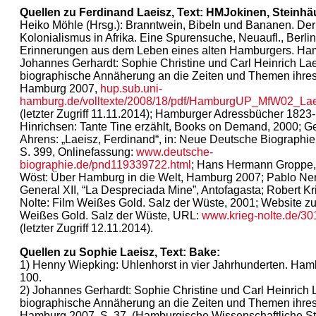
Quellen zu Ferdinand Laeisz, Text: HMJokinen, Steinhä
Heiko Möhle (Hrsg.): Branntwein, Bibeln und Bananen. De
Kolonialismus in Afrika. Eine Spurensuche, Neuaufl., Berlin
Erinnerungen aus dem Leben eines alten Hamburgers. Ha
Johannes Gerhardt: Sophie Christine und Carl Heinrich Lae
biographische Annäherung an die Zeiten und Themen ihre
Hamburg 2007,
hup.sub.uni-
hamburg.de/volltexte/2008/18/pdf/HamburgUP_MfW02_Lae
(letzter Zugriff 11.11.2014); Hamburger Adressbücher 1823
Hinrichsen: Tante Tine erzählt, Books on Demand, 2000; G
Ahrens: „Laeisz, Ferdinand“, in: Neue Deutsche Biographie
S. 399, Onlinefassung:
www.deutsche-
biographie.de/pnd119339722.html
; Hans Hermann Groppe,
Wöst: Über Hamburg in die Welt, Hamburg 2007; Pablo Ne
General XII, “La Despreciada Mine”, Antofagasta; Robert K
Nolte: Film Weißes Gold. Salz der Wüste, 2001; Website z
Weißes Gold. Salz der Wüste, URL:
www.krieg-nolte.de/30
(letzter Zugriff 12.11.2014).
Quellen zu Sophie Laeisz, Text: Bake:
1) Henny Wiepking: Uhlenhorst in vier Jahrhunderten. Hambu
100.
2) Johannes Gerhardt: Sophie Christine und Carl Heinrich 
biographische Annäherung an die Zeiten und Themen ihre
Hamburg 2007, S. 37. (Hamburgische Wissenschaftliche Sti