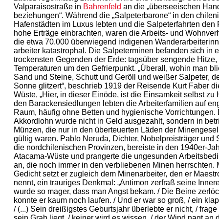
Valparaiso­straße in
Bahrenfeld
an die „überseeischen Han
beziehungen“. Während die „Salpeterbarone“ in den chilen
Hafenstädten im Luxus lebten und die Salpeterfahrten den
hohe Erträge einbrach­ten, waren die Arbeits- und Wohnverh
die etwa 70.000 überwiegend indigenen Wander­arbeiterinn
arbeiter katastrophal. Die Salpeterminen befanden sich in e
trockensten Gegenden der Erde: tagsüber sengende Hitze,
Temperaturen um den Gefrierpunkt. „Überall, wohin man blic
Sand und Steine, Schutt und Geröll und weißer Salpeter, de
Sonne glitzert“, beschrieb 1919 der Reisende Kurt Faber die
Wüste, „Hier, in dieser Einöde, ist die Einsamkeit selbst zu 
den Barackensiedlungen lebten die Arbeiterfamilien auf e
Raum, häufig ohne Betten und hygienische Vorrich­tungen.
Akkordlohn wurde nicht in Geld ausgezahlt, sondern in bet
Münzen, die nur in den überteuerten Läden der Minen­gesell
gültig waren. Pablo Neruda, Dichter, Nobelpreisträger und 
die nordchilenischen Provinzen, bereiste in den 1940er-Ja
Atacama-Wüste und prangerte die ungesunden Arbeitsbed
an, die noch immer in den verbliebenen Minen herrschten. 
Gedicht setzt er zugleich dem Minenarbeiter
,
den er Maestr
nennt, ein trauriges Denkmal: „Antimon zerfraß seine Innerei
wurde so mager, dass man Angst bekam. / Die Beine zerlöch
konnte er kaum noch laufen. / Und er war so groß, / ein klap
/ (...) Sein dreißigstes Geburts­jahr überlebte er nicht, / frage
sein Grab liegt, / keiner wird es wissen, / der Wind nagt an 