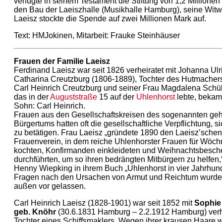
verfügte in seinem Testament die Stiftung von 1,2 Millionen
den Bau der Laeiszhalle (Musikhalle Hamburg), seine Wit
Laeisz stockte die Spende auf zwei Millionen Mark auf.
Text: HMJokinen, Mitarbeit: Frauke Steinhäuser
Frauen der Familie Laeisz
Ferdinand Laeisz war seit 1826 verheiratet mit Johanna Ulr
Catharina Creutzburg (1806-1889), Tochter des Hutmacher
Carl Heinrich Creutzburg und seiner Frau Magdalena Schül
das in der
Auguststraße
15 auf der
Uhlenhorst
lebte, bekam
Sohn: Carl Heinrich.
Frauen aus den Gesellschaftskreisen des sogenannten g
Bürgertums hatten oft die gesellschaftliche Verpflichtung, sic
zu betätigen. Frau Laeisz „gründete 1890 den Laeisz’schen
Frauenverein, in dem reiche Uhlenhorster Frauen für Wöch
kochten, Konfirmanden einkleideten und Weihnachtsbesc
durchführten, um so ihren bedrängten Mitbürgern zu helfen,“
Henny Wiepking in ihrem Buch „Uhlenhorst in vier Jahrhund
Fragen nach den Ursachen von Armut und Reichtum wurde
außen vor gelassen.
Carl Heinrich Laeisz (1828-1901) war seit 1852 mit
Sophie 
geb. Knöhr
(30.6.1831 Hamburg – 2.2.1912 Hamburg) verhe
Tochter eines Schiffsmaklers. Wegen ihrer krausen Haare 