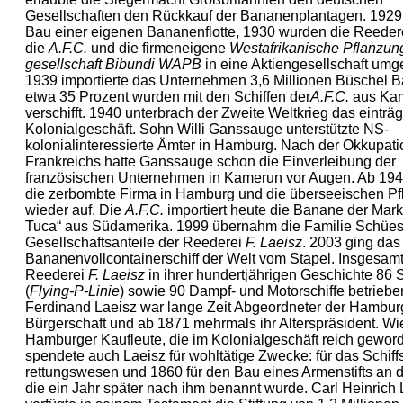
Gesellschaften den Rückkauf der Bananen­plantagen. 1929
Bau einer eigenen Bananenflotte, 1930 wurden die Reeder
die
A.F.C.
und die firmeneigene
Westafrika­nische Pflan­zun
gesellschaft Bibundi WAPB
in eine Aktiengesellschaft umg
1939 importierte das Unternehmen 3,6 Millionen Büschel 
etwa 35 Prozent wurden mit den Schiffen der
A.F.C.
aus Ka
verschifft. 1940 unterbrach der Zweite Weltkrieg das einträg
Kolonial­geschäft. Sohn Willi Ganssauge unterstützte NS-
kolonialinteressierte Ämter in Hamburg. Nach der Okkupati
Frankreichs hatte Ganssauge schon die Einver­leibung der
französischen Unternehmen in Kamerun vor Augen. Ab 194
die zerbombte Firma in Hamburg und die überseeischen P
wieder auf. Die
A.F.C.
importiert heute die Banane der Mar
Tuca“ aus Südamerika. 1999 übernahm die Familie Schües
Gesellschaftsanteile der Reederei
F. Laeisz
. 2003 ging das
Bananen­vollcontainerschiff der Welt vom Stapel. Insgesamt
Reederei
F. Laeisz
in ihrer hundertjährigen Geschichte 86 
(
Flying-P-Linie
) sowie 90 Dampf- und Motorschiffe betriebe
Ferdinand Laeisz war lange Zeit Abgeordneter der Hambur
Bürgerschaft und ab 1871 mehrmals ihr Alterspräsident. Wie
Hamburger Kaufleute, die im Kolonial­geschäft reich gewor
spendete auch Laeisz für wohltätige Zwecke: für das Schiff
rettungswesen und 1860 für den Bau eines Armenstifts an d
die ein Jahr später nach ihm benannt wurde. Carl Heinrich 