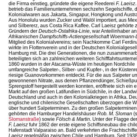
die Firma einstieg, gründete die eigene Reederei
F. Laeisz
betrieb das Familien­unternehmen sechzehn Segelschiffe, d
Kolonialwaren aus Jakarta, Singapur, Hongkong und Austral
Aus Honolulu wurden Zucker und Walöl importiert, aus Mex
und Silbererz, aus Costa Rica Kaffee. Carl Laeisz gehörte 
Gründern der
Deutsch-Ostafrika-Linie
, war Anteilinhaber an
Afrikanischen Dampfschiffs-Actien­gesell­schaft Woermann-
Mitglied des Kolonialvereins; sein Nachkomme Carl Ferdin
wirkte im Flotten­verein und in der Deutschen Kolonial­gesell
Hamburg mit. Die drei Generationen, die nun zusammen­arbe
beteiligten sich an zahlreichen weiteren Schifffahrts­unter
1860 wurden in der Atacama-Wüste im heutigen Nordchile
umfangreiche Salpeter-, Silber- und Kupfer-, in der Küstenr
riesige Guanovorkommen entdeckt. Für die aus Salpeter 
gewonnenen Nitrate, aus denen Pflanzendünger, Schießpu
Sprengstoff her­gestellt werden konnten, eröffnete sich ein 
Markt auf den großen Latifundien in Süd­chile, in der Landwi
Deutschland und auch in den Kolonialkriegen in Afrika. De
englische und chilenische Gesellschaften überzogen die W
über hundert Salpeter­minen. Zu den großen Salpeterminen
gehörten die Hamburger Handelshäuser
Rob. M. Sloman
(s
Slomanstraße
) sowie
Fölsch & Martin
. Unter der Flagge de
F. Laeisz
fuhr 1862 der erste eigene Schiffsneubau die chil
Hafenstadt Valparaiso an. Bald verkehrten die Fracht­schiff
Laeisz
regelmäßig zwischen Chile und Hamburg. Seit 1938 