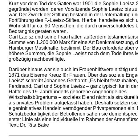
Kurz vor dem Tod des Gatten war 1901 die Sophie-Laeisz-S
gegründet worden, deren Vorsitzende Sophie Laeisz bis zu
war. Der Zweck der Stiftung bestand in der Unterhaltung un
Fortführung des F.-Laeisz-Stiftes. Hierbei handelte es sich 
Wohnstift für ca. 90 Menschen, die durch unverschuldetes 
Bedrängnis geraten waren.
Carl Laeisz und seine Frau hatten außerdem testamentaris
Summe von 1.200.000 Mark für eine Art Denkmalsetzung, 
Hamburger Musikhalle, bestimmt. Der Bau erforderte aber 
höhere Summen, die Sophie Laeisz nach dem Tode ihres 
großzügig nachbewilligte.
Darüber hinaus war sie auch im Frauenhilfsverein tätig und 
1871 das Eiserne Kreuz für Frauen. Über das soziale Eng
Laeisz‘ schreibt Johannes Gerhardt: „Es bleibt festzuhalten
Ferdinand, Carl und Sophie Laeisz – ganz typisch für in der
Hälfte des 19. Jahrhunderts geborene Angehörige des
Wirtschaftsbürgertums – soziales Elend nicht als strukturel
als privates Problem aufgefasst haben. Deshalb setzten sie 
eigeninitiatives Handeln vermögender Privatpersonen ein. 
Schutzbedürftigkeit der Betroffenen sahen sie dementsprec
erster Linie als eine individuelle im Rahmen der Armenfürso
Text: Dr. Rita Bake