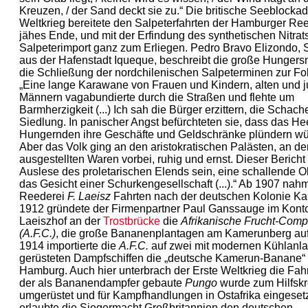
Kreuzen, / der Sand deckt sie zu.“ Die britische See­blocka
Weltkrieg bereitete den Salpeterfahrten der Hamburger Re
jähes Ende, und mit der Erfin­dung des synthetischen Nitrat
Salpeterimport ganz zum Erliegen. Pedro Bravo Elizondo, Sc
aus der Hafenstadt Iqueque, beschreibt die große Hungers
die Schließung der nordchilenischen Salpeterminen zur Fol
„Eine lange Karawane von Frauen und Kindern, alten und 
Männern vagabundierte durch die Straßen und flehte um
Barmherzigkeit (...) Ich sah die Bürger erzittern, die Schach
Siedlung. In panischer Angst befürchteten sie, dass das He
Hungernden ihre Geschäfte und Geldschränke plündern würd
Aber das Volk ging an den aristokra­tischen Palästen, an d
ausgestellten Waren vorbei, ruhig und ernst. Dieser Bericht
Auslese des proletari­schen Elends sein, eine schallende Oh
das Gesicht einer Schurkengesellschaft (...).“ Ab 1907 nah
Reederei
F. Laeisz
Fahrten nach der deutschen Kolonie Ka
1912 gründete der Firmenpartner Paul Ganssauge im Kont
Laeiszhof an der
Trostbrücke
die
Afrikanische Frucht-Com
(A.F.C.)
, die große Bananenplantagen am Kamerunberg auf
1914 importierte die
A.F.C.
auf zwei mit modernen Kühlanl
gerüsteten Dampfschiffen die „deutsche Kamerun-Banane“
Hamburg. Auch hier unterbrach der Erste Weltkrieg die Fah
der als Bananen­dampfer gebaute
Pungo
wurde zum Hilfsk
umgerüstet und für Kampf­handlungen in Ostafrika eingeset
erlaubte die Sieger­macht Groß­britannien den deutschen