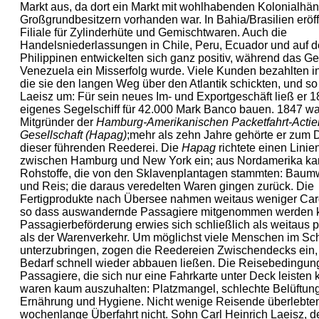
Markt aus, da dort ein Markt mit wohlhabenden Kolonialhä
Groß­grundbesitzern vorhanden war. In Bahia/Brasilien eröff
Filiale für Zylinderhüte und Gemischtwaren. Auch die
Handelsniederlassungen in Chile, Peru, Ecuador und auf 
Philippinen entwickelten sich ganz positiv, während das Ge
Venezuela ein Misserfolg wurde. Viele Kunden bezahl­ten in
die sie den langen Weg über den Atlantik schickten, und so 
Laeisz um: Für sein neues Im- und Exportgeschäft ließ er 1
eigenes Segelschiff für 42.000 Mark Banco bauen. 1847 wa
Mitgründer der
Hamburg-Amerikanischen Packetfahrt-Actie
Gesellschaft (Hapag)
;mehr als zehn Jahre gehörte er zum 
dieser führenden Reederei. Die
Hapag
richtete einen Linie
zwischen Hamburg und New York ein; aus Nordamerika k
Rohstoffe, die von den Sklavenplantagen stammten: Baumw
und Reis; die daraus veredelten Waren gingen zurück. Die
Fertigprodukte nach Übersee nahmen weitaus weniger Car
so dass auswandernde Passagiere mitgenommen werden k
Passagierbeförderung erwies sich schließlich als weitaus pr
als der Warenverkehr. Um möglichst viele Menschen im Sch
unterzubringen, zogen die Reedereien Zwischendecks ein, 
Bedarf schnell wieder abbauen ließen. Die Reise­bedingung
Passagiere, die sich nur eine Fahrkarte unter Deck leisten 
waren kaum auszuhalten: Platzmangel, schlechte Belüftung
Ernährung und Hygiene. Nicht wenige Reisende überlebten
wochenlange Überfahrt nicht. Sohn Carl Heinrich Laeisz, d