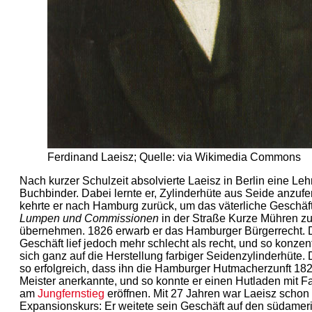
Ferdinand Laeisz; Quelle: via Wikimedia Commons
Nach kurzer Schulzeit absolvierte Laeisz in Berlin eine Leh
Buchbinder. Dabei lernte er, Zylinderhüte aus Seide anzufe
kehrte er nach Hamburg zurück, um das väterliche Geschäft
Lumpen und Commissionen
in der Straße Kurze Mühren z
übernehmen. 1826 erwarb er das Hamburger Bürgerrecht. 
Geschäft lief jedoch mehr schlecht als recht, und so konzent
sich ganz auf die Herstellung farbiger Seidenzylinderhüte. 
so erfolgreich, dass ihn die Hamburger Hutmacherzunft 182
Meister anerkannte, und so konnte er einen Hutladen mit Fa
am
Jungfernstieg
eröffnen. Mit 27 Jahren war Laeisz schon
Expan­sionskurs: Er weitete sein Geschäft auf den südame