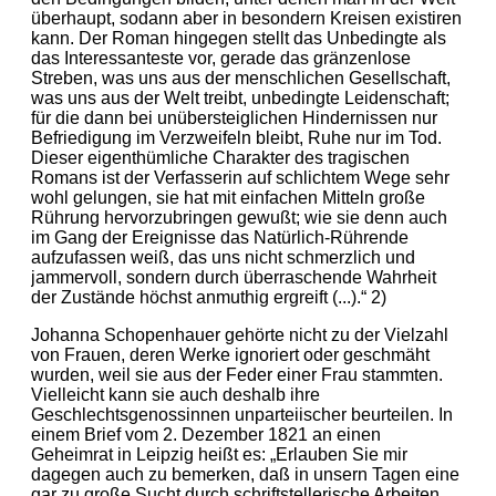
überhaupt, sodann aber in besondern Kreisen existiren
kann. Der Roman hingegen stellt das Unbedingte als
das Interessanteste vor, gerade das gränzenlose
Streben, was uns aus der menschlichen Gesellschaft,
was uns aus der Welt treibt, unbedingte Leidenschaft;
für die dann bei unübersteiglichen Hindernissen nur
Befriedigung im Verzweifeln bleibt, Ruhe nur im Tod.
Dieser eigenthümliche Charakter des tragischen
Romans ist der Verfasserin auf schlichtem Wege sehr
wohl gelungen, sie hat mit einfachen Mitteln große
Rührung hervorzubringen gewußt; wie sie denn auch
im Gang der Ereignisse das Natürlich-Rührende
aufzufassen weiß, das uns nicht schmerzlich und
jammervoll, sondern durch überraschende Wahrheit
der Zustände höchst anmuthig ergreift (...).“ 2)
Johanna Schopenhauer gehörte nicht zu der Vielzahl
von Frauen, deren Werke ignoriert oder geschmäht
wurden, weil sie aus der Feder einer Frau stammten.
Vielleicht kann sie auch deshalb ihre
Geschlechtsgenossinnen unparteiischer beurteilen. In
einem Brief vom 2. Dezember 1821 an einen
Geheimrat in Leipzig heißt es: „Erlauben Sie mir
dagegen auch zu bemerken, daß in unsern Tagen eine
gar zu große Sucht durch schriftstellerische Arbeiten