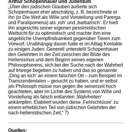
Arthur Schopenhauer und Judentum
„Über den jüdischen Glauben äußerte sich
Schopenhauer eher abschätzig, z. B. bezeichnete er
ihn (in Die Welt als Wille und Vorstellung und Parerga
und Paralipomena) als ‚roh‘ und ‚barbarisch‘. Er hielt
ihn angesichts seiner eigenen pessimistischen
Weltsicht für zu optimistisch und machte ihm eine
angebliche Unempfindsamkeit gegenüber Tieren zum
Vorwurf. Unabhängig davon hatte er im Alltag Kontakte
zu einigen Juden. Generell unterstellt Schopenhauer
den Gelehrten in der Zeit zwischen der Blüte des
Hellenismus und dem Beginn seines eigenen
Philosophierens, sich bei der Suche nach der Wahrheit
auf Irrwege begeben zu haben und das so genannte
‚Ding an sich‘ an einem falschen Ort – zum Beispiel im
Transzendentalen – gesucht zu haben, und er selbst
als Philosoph müsse nun gegen die seinerzeit hoch
geachteten, aber im Lichte des Systems von Wille und
Vorstellung als falsch entlarvten ‚Wahrheiten‘
ankämpfen. Etabliert wurden diese ‚Fehlschlüsse‘ zu
einem erheblichen Teil von jüdischen Gelehrten der
nach-hellenistischen Zeit.“ 7)
Quellen: