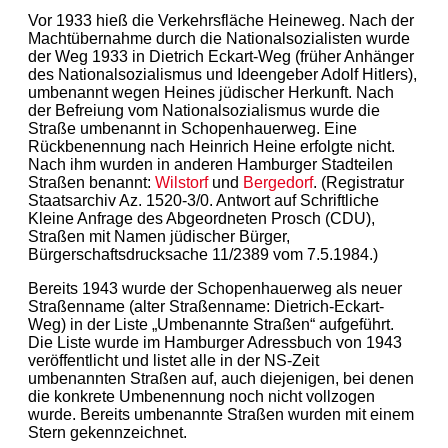
Vor 1933 hieß die Verkehrsfläche Heineweg. Nach der
Machtübernahme durch die Nationalsozialisten wurde
der Weg 1933 in Dietrich Eckart-Weg (früher Anhänger
des Nationalsozialismus und Ideengeber Adolf Hitlers),
umbenannt wegen Heines jüdischer Herkunft. Nach
der Befreiung vom Nationalsozialismus wurde die
Straße umbenannt in Schopenhauerweg. Eine
Rückbenennung nach Heinrich Heine erfolgte nicht.
Nach ihm wurden in anderen Hamburger Stadteilen
Straßen benannt:
Wilstorf
und
Bergedorf
. (Registratur
Staatsarchiv Az. 1520-3/0. Antwort auf Schriftliche
Kleine Anfrage des Abgeordneten Prosch (CDU),
Straßen mit Namen jüdischer Bürger,
Bürgerschaftsdrucksache 11/2389 vom 7.5.1984.)
Bereits 1943 wurde der Schopenhauerweg als neuer
Straßenname (alter Straßenname: Dietrich-Eckart-
Weg) in der Liste „Umbenannte Straßen“ aufgeführt.
Die Liste wurde im Hamburger Adressbuch von 1943
veröffentlicht und listet alle in der NS-Zeit
umbenannten Straßen auf, auch diejenigen, bei denen
die konkrete Umbenennung noch nicht vollzogen
wurde. Bereits umbenannte Straßen wurden mit einem
Stern gekennzeichnet.