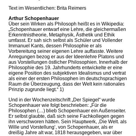
Text im Wesentlichen: Brita Reimers
Arthur Schopenhauer
Über sein Wirken als Philosoph heißt es in Wikipedia:
„Schopenhauer entwarf eine Lehre, die gleichermaßen
Erkenntnistheorie, Metaphysik, Ästhetik und Ethik
umfasst. Er sah sich selbst als Schüler und Vollender
Immanuel Kants, dessen Philosophie er als
Vorbereitung seiner eigenen Lehre auffasste. Weitere
Anregungen bezog er aus der Ideenlehre Platons und
aus Vorstellungen östlicher Philosophien. Innerhalb der
Philosophie des 19. Jahrhunderts entwickelte er eine
eigene Position des subjektiven Idealismus und vertrat
als einer der ersten Philosophen im deutschsprachigen
Raum die Überzeugung, dass der Welt kein rationales
Prinzip zugrunde liegt.“ 1)
Und in der Wochenzeitschrift „Der Spiegel“ wurde
Schopenhauer wie folgt beschrieben: „Für die
Philosophen (…) blieb Schopenhauer ein Außenseiter.
Er selbst glaubte, daß sich seine Fachkollegen gegen
ihn verschworen hätten. Sein Hauptwerk, ‚Die Welt. als
Wille und Vorstellung‘, von Schopenhauer, als er
dreißig Jahre alt war, 1818 herausgegeben, war über