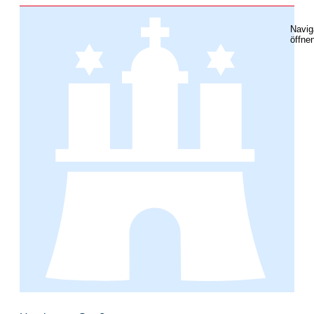
Navig
öffne