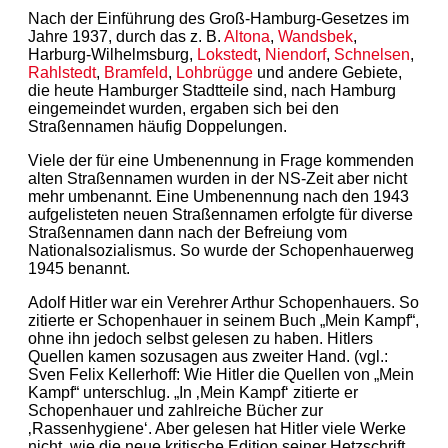
Nach der Einführung des Groß-Hamburg-Gesetzes im
Jahre 1937, durch das z. B.
Altona
,
Wandsbek
,
Harburg-Wilhelmsburg,
Lokstedt
,
Niendorf
,
Schnelsen
,
Rahlstedt
,
Bramfeld
,
Lohbrügge
und andere Gebiete,
die heute Hamburger Stadtteile sind, nach Hamburg
eingemeindet wurden, ergaben sich bei den
Straßennamen häufig Doppelungen.
Viele der für eine Umbenennung in Frage kommenden
alten Straßennamen wurden in der NS-Zeit aber nicht
mehr umbenannt. Eine Umbenennung nach den 1943
aufgelisteten neuen Straßennamen erfolgte für diverse
Straßennamen dann nach der Befreiung vom
Nationalsozialismus. So wurde der Schopenhauerweg
1945 benannt.
Adolf Hitler war ein Verehrer Arthur Schopenhauers. So
zitierte er Schopenhauer in seinem Buch „Mein Kampf“,
ohne ihn jedoch selbst gelesen zu haben. Hitlers
Quellen kamen sozusagen aus zweiter Hand. (vgl.:
Sven Felix Kellerhoff: Wie Hitler die Quellen von „Mein
Kampf“ unterschlug. „In ‚Mein Kampf‘ zitierte er
Schopenhauer und zahlreiche Bücher zur
‚Rassenhygiene‘. Aber gelesen hat Hitler viele Werke
nicht, wie die neue kritische Edition seiner Hetzschrift