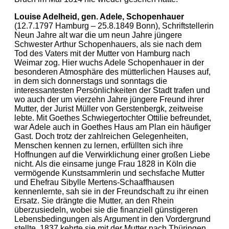
Louise Adelheid, gen. Adele, Schopenhauer
(12.7.1797 Hamburg – 25.8.1849 Bonn), Schriftstellerin
Neun Jahre alt war die um neun Jahre jüngere
Schwester Arthur Schopenhauers, als sie nach dem
Tod des Vaters mit der Mutter von Hamburg nach
Weimar zog. Hier wuchs Adele Schopenhauer in der
besonderen Atmosphäre des mütterlichen Hauses auf,
in dem sich donnerstags und sonntags die
interessantesten Persönlichkeiten der Stadt trafen und
wo auch der um vierzehn Jahre jüngere Freund ihrer
Mutter, der Jurist Müller von Gerstenbergk, zeitweise
lebte. Mit Goethes Schwiegertochter Ottilie befreundet,
war Adele auch in Goethes Haus am Plan ein häufiger
Gast. Doch trotz der zahlreichen Gelegenheiten,
Menschen kennen zu lernen, erfüllten sich ihre
Hoffnungen auf die Verwirklichung einer großen Liebe
nicht. Als die einsame junge Frau 1828 in Köln die
vermögende Kunstsammlerin und sechsfache Mutter
und Ehefrau Sibylle Mertens-Schaaffhausen
kennenlernte, sah sie in der Freundschaft zu ihr einen
Ersatz. Sie drängte die Mutter, an den Rhein
überzusiedeln, wobei sie die finanziell günstigeren
Lebensbedingungen als Argument in den Vordergrund
stellte. 1837 kehrte sie mit der Mutter nach Thüringen