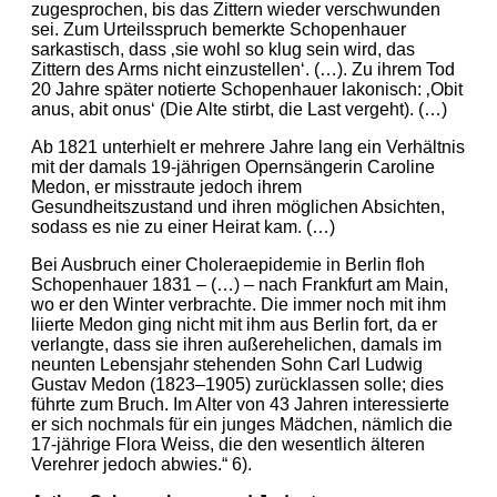
zugesprochen, bis das Zittern wieder verschwunden
sei. Zum Urteilsspruch bemerkte Schopenhauer
sarkastisch, dass ‚sie wohl so klug sein wird, das
Zittern des Arms nicht einzustellen‘. (…). Zu ihrem Tod
20 Jahre später notierte Schopenhauer lakonisch: ‚Obit
anus, abit onus‘ (Die Alte stirbt, die Last vergeht). (…)
Ab 1821 unterhielt er mehrere Jahre lang ein Verhältnis
mit der damals 19-jährigen Opernsängerin Caroline
Medon, er misstraute jedoch ihrem
Gesundheitszustand und ihren möglichen Absichten,
sodass es nie zu einer Heirat kam. (…)
Bei Ausbruch einer Choleraepidemie in Berlin floh
Schopenhauer 1831 – (…) – nach Frankfurt am Main,
wo er den Winter verbrachte. Die immer noch mit ihm
liierte Medon ging nicht mit ihm aus Berlin fort, da er
verlangte, dass sie ihren außerehelichen, damals im
neunten Lebensjahr stehenden Sohn Carl Ludwig
Gustav Medon (1823–1905) zurücklassen solle; dies
führte zum Bruch. Im Alter von 43 Jahren interessierte
er sich nochmals für ein junges Mädchen, nämlich die
17-jährige Flora Weiss, die den wesentlich älteren
Verehrer jedoch abwies.“ 6).