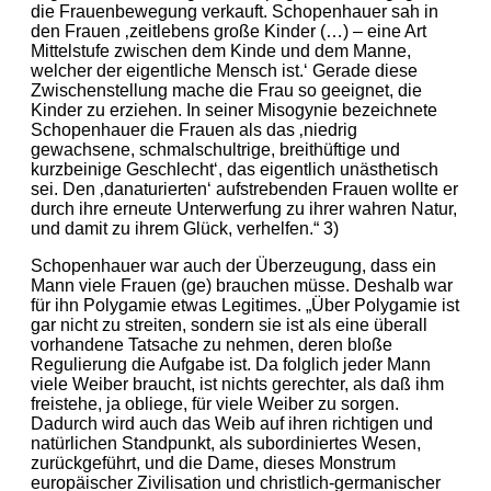
die Frauenbewegung verkauft. Schopenhauer sah in
den Frauen ‚zeitlebens große Kinder (…) – eine Art
Mittelstufe zwischen dem Kinde und dem Manne,
welcher der eigentliche Mensch ist.‘ Gerade diese
Zwischenstellung mache die Frau so geeignet, die
Kinder zu erziehen. In seiner Misogynie bezeichnete
Schopenhauer die Frauen als das ‚niedrig
gewachsene, schmalschultrige, breithüftige und
kurzbeinige Geschlecht‘, das eigentlich unästhetisch
sei. Den ‚danaturierten‘ aufstrebenden Frauen wollte er
durch ihre erneute Unterwerfung zu ihrer wahren Natur,
und damit zu ihrem Glück, verhelfen.“ 3)
Schopenhauer war auch der Überzeugung, dass ein
Mann viele Frauen (ge) brauchen müsse. Deshalb war
für ihn Polygamie etwas Legitimes. „Über Polygamie ist
gar nicht zu streiten, sondern sie ist als eine überall
vorhandene Tatsache zu nehmen, deren bloße
Regulierung die Aufgabe ist. Da folglich jeder Mann
viele Weiber braucht, ist nichts gerechter, als daß ihm
freistehe, ja obliege, für viele Weiber zu sorgen.
Dadurch wird auch das Weib auf ihren richtigen und
natürlichen Standpunkt, als subordiniertes Wesen,
zurückgeführt, und die Dame, dieses Monstrum
europäischer Zivilisation und christlich-germanischer