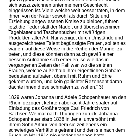
sich auszuzeichnen unter meinem Geschlecht
eingerissen ist. Viele welche weit besser täten, in dem
ihnen von der Natur sowohl als durch Sitte und
Erziehung angewiesenen Kreise zu bleiben, führen
jetzt die Feder statt der Nadel, und überschwemmen
Tageblätter und Taschenbücher mit wäßrigen
Produkten aller Art. Nur wenige, durch Umstände und
ausgezeichnetes Talent begünstigte Frauen, sollten es
wagen, auf diese Weise in die Reihen der Männer zu
treten, und diese könnten dann auch gewiß einer
bessern Aufnahme sich erfreuen, so wie das in
vergangenen Zeiten der Fall war, wo die seltnen
Frauen, welche außerhalb ihrer eigentlichen Sphäre
bedeutend auftraten, überall mit Ruhm und Ehre
gekrönt wurden, und kein gallichter Rezensent daran
dachte ihnen diese schmälern zu wollen.“ 3)
1829 waren Johanna und Adele Schopenhauer an den
Rhein gezogen, kehrten aber acht Jahre später auf
Einladung des Großherzogs Carl Friedrich von
Sachsen-Weimar nach Thüringen zurück. Johanna
Schopenhauer starb 1838 in Jena, unversöhnt mit
ihrem Sohn Arthur, von dem sie zeitlebens ein
schwieriges Verhältnis getrennt und den sie nach dem
Bruch im Mai 1814 nie wieder gesehen hatte.