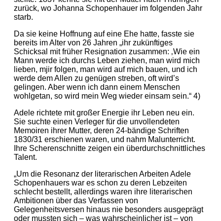
zurück, wo Johanna Schopenhauer im folgenden Jahr
starb.
Da sie keine Hoffnung auf eine Ehe hatte, fasste sie
bereits im Alter von 26 Jahren „ihr zukünftiges
Schicksal mit früher Resignation zusammen: ‚Wie ein
Mann werde ich durchs Leben ziehen, man wird mich
lieben, mjir folgen, man wird auf mich bauen, und ich
werde dem Allen zu genügen streben, oft wird’s
gelingen. Aber wenn ich dann einem Menschen
wohlgetan, so wird mein Weg wieder einsam sein.“ 4)
Adele richtete mit großer Energie ihr Leben neu ein.
Sie suchte einen Verleger für die unvollendeten
Memoiren ihrer Mutter, deren 24-bändige Schriften
1830/31 erschienen waren, und nahm Malunterricht.
Ihre Scherenschnitte zeigen ein überdurchschnittliches
Talent.
„Um die Resonanz der literarischen Arbeiten Adele
Schopenhauers war es schon zu deren Lebzeiten
schlecht bestellt, allerdings waren ihre literarischen
Ambitionen über das Verfassen von
Gelegenheitsversen hinaus nie besonders ausgeprägt
oder mussten sich – was wahrscheinlicher ist – von