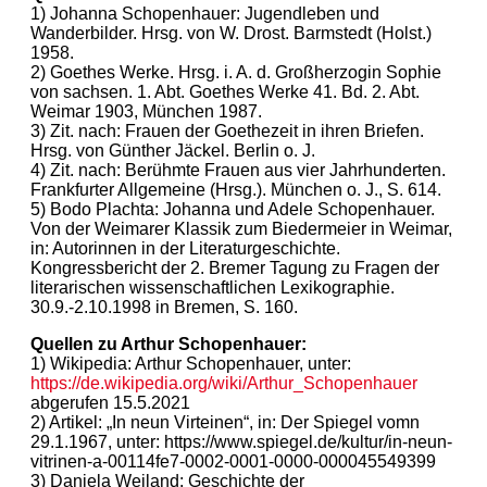
1) Johanna Schopenhauer: Jugendleben und
Wanderbilder. Hrsg. von W. Drost. Barmstedt (Holst.)
1958.
2) Goethes Werke. Hrsg. i. A. d. Großherzogin Sophie
von sachsen. 1. Abt. Goethes Werke 41. Bd. 2. Abt.
Weimar 1903, München 1987.
3) Zit. nach: Frauen der Goethezeit in ihren Briefen.
Hrsg. von Günther Jäckel. Berlin o. J.
4) Zit. nach: Berühmte Frauen aus vier Jahrhunderten.
Frankfurter Allgemeine (Hrsg.). München o. J., S. 614.
5) Bodo Plachta: Johanna und Adele Schopenhauer.
Von der Weimarer Klassik zum Biedermeier in Weimar,
in: Autorinnen in der Literaturgeschichte.
Kongressbericht der 2. Bremer Tagung zu Fragen der
literarischen wissenschaftlichen Lexikographie.
30.9.-2.10.1998 in Bremen, S. 160.
Quellen zu Arthur Schopenhauer:
1) Wikipedia: Arthur Schopenhauer, unter:
https://de.wikipedia.org/wiki/Arthur_Schopenhauer
abgerufen 15.5.2021
2) Artikel: „In neun Virteinen“, in: Der Spiegel vomn
29.1.1967, unter: https://www.spiegel.de/kultur/in-neun-
vitrinen-a-00114fe7-0002-0001-0000-000045549399
3) Daniela Weiland: Geschichte der