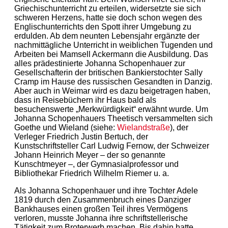
Griechischunterricht zu erteilen, widersetzte sie sich
schweren Herzens, hatte sie doch schon wegen des
Englischunterrichts den Spott ihrer Umgebung zu
erdulden. Ab dem neunten Lebensjahr ergänzte der
nachmittägliche Unterricht in weiblichen Tugenden und
Arbeiten bei Mamsell Ackermann die Ausbildung. Das
alles prädestinierte Johanna Schopenhauer zur
Gesellschafterin der britischen Bankierstochter Sally
Cramp im Hause des russischen Gesandten in Danzig.
Aber auch in Weimar wird es dazu beigetragen haben,
dass in Reisebüchern ihr Haus bald als
besuchenswerte „Merkwürdigkeit“ erwähnt wurde. Um
Johanna Schopenhauers Theetisch versammelten sich
Goethe und Wieland (siehe:
Wielandstraße
), der
Verleger Friedrich Justin Bertuch, der
Kunstschriftsteller Carl Ludwig Fernow, der Schweizer
Johann Heinrich Meyer – der so genannte
Kunschtmeyer –, der Gymnasialprofessor und
Bibliothekar Friedrich Wilhelm Riemer u. a.
Als Johanna Schopenhauer und ihre Tochter Adele
1819 durch den Zusammenbruch eines Danziger
Bankhauses einen großen Teil ihres Vermögens
verloren, musste Johanna ihre schriftstellerische
Tätigkeit zum Broterwerb machen. Bis dahin hatte