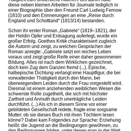
diese neben kleinen Arbeiten für Journale lediglich in
einer Biographie über den Freund Carl Ludwig Fernow
(1810) und den Erinnerungen an eine „Reise durch
England und Schottland“ (1813/14) bestanden.
Schon ihr erster Roman „Gabriele“ (1819–1821), der
der Heldin Opfer und Entsagung auferlegt, wurde ein
großer Erfolg. Goethes Kritik charakterisiert zugleich
die Autorin und zeigt, zu welchen Gesprächen der
Roman anregte: „Gabriele setzt ein reiches Leben
voraus und zeigt große Reife einer daher gewonnenen
Bildung. Alles ist nach dem Wirklichen gezeichnet,
doch kein Zug dem Ganzen fremd (...). Epische,
halbepische Dichtung verlangt eine Hauptfigur, die bei
vorwaltender Thätigkeit durch den Mann, bei
überwiegendem Leiden durch die Frau vorgestellt wird.
Diesmal ist einem anziehenden weiblichen Wesen die
schwerste Rolle zugetheilt, die sich mit höchster
Zartheit und Anmuth durch unerträgliche Leiden
durchführt. (...) Als ich in diesem Sinne vor einer
gebildeten Gesellschaft redete, fragte eine sorgsame
Mutter: ob sie dieses Buch mit ihren Töchtern lesen
könne? Dabei kam Folgendes zur Sprache: Erziehung
heißt: die Jugend an die Bedingungen gewöhnen, zu
den Bedingungen bilden, unter denen man in der Welt