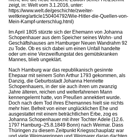
zeigt, in: Welt vom 3.1.2016, unter:
https://www.welt.de/geschichte/zweiter-
weltkrieg/article150404792/Wie-Hitler-die-Quellen-von-
Mein-Kampf-unterschlug.html)
Im April 1805 stürzte sich der Ehemann von Johanna
Schopenhauer aus dem Speicher seines Wohn- und
Geschäftshauses am Hamburger Neuen Wandrahm 92
zu Tode. Ob es sich dabei um einen Unfall handelte
oder um eine Verzweiflungstat des gemütskranken
Mannes, blieb ungeklärt.
Nach Hamburg war das republikanisch gesinnte
Ehepaar mit seinem Sohn Arthur 1793 gekommen, als
Danzig, die Geburtsstadt Johanna Henriette
Schopenhauers, in der sie auch ihren um zwanzig
Jahre älteren, reichen und welterfahrenen Mann
kennengelernt hatte, von Preußen annektiert wurde.
Doch nach dem Tod ihres Ehemannes hielt sie nichts
mehr hier. Befreit von einer unglücklichen Ehe und
ausgestattet mit einem beträchtlichen Erbe, zog es
Johanna Schopenhauer mit ihrer Tochter Adele (12.6.
1797 Hamburg–25.8.1849 Bonn) nach Weimar. Dass
Thüringen zu diesem Zeitpunkt Kriegsschauplatz war
und viele Weimarerinnen und Weimarer daran dachten,