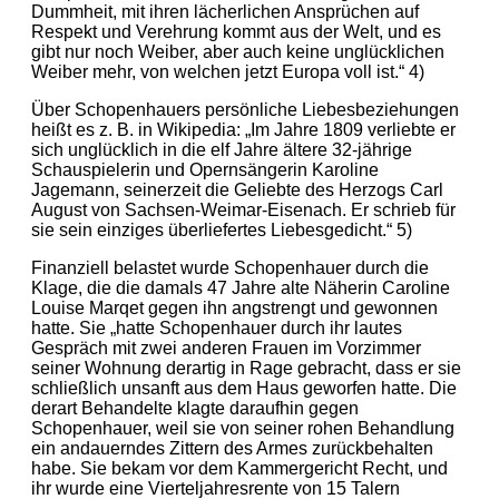
Dummheit, mit ihren lächerlichen Ansprüchen auf
Respekt und Verehrung kommt aus der Welt, und es
gibt nur noch Weiber, aber auch keine unglücklichen
Weiber mehr, von welchen jetzt Europa voll ist.“ 4)
Über Schopenhauers persönliche Liebesbeziehungen
heißt es z. B. in Wikipedia: „Im Jahre 1809 verliebte er
sich unglücklich in die elf Jahre ältere 32-jährige
Schauspielerin und Opernsängerin Karoline
Jagemann, seinerzeit die Geliebte des Herzogs Carl
August von Sachsen-Weimar-Eisenach. Er schrieb für
sie sein einziges überliefertes Liebesgedicht.“ 5)
Finanziell belastet wurde Schopenhauer durch die
Klage, die die damals 47 Jahre alte Näherin Caroline
Louise Marqet gegen ihn angstrengt und gewonnen
hatte. Sie „hatte Schopenhauer durch ihr lautes
Gespräch mit zwei anderen Frauen im Vorzimmer
seiner Wohnung derartig in Rage gebracht, dass er sie
schließlich unsanft aus dem Haus geworfen hatte. Die
derart Behandelte klagte daraufhin gegen
Schopenhauer, weil sie von seiner rohen Behandlung
ein andauerndes Zittern des Armes zurückbehalten
habe. Sie bekam vor dem Kammergericht Recht, und
ihr wurde eine Vierteljahresrente von 15 Talern