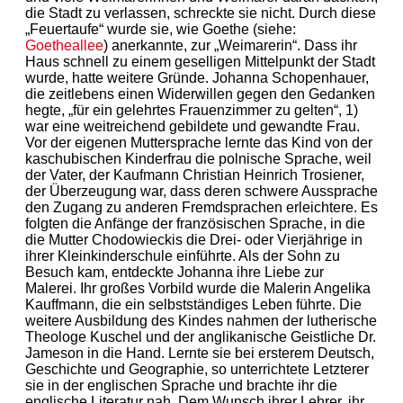
die Stadt zu verlassen, schreckte sie nicht. Durch diese
„Feuertaufe“ wurde sie, wie Goethe (siehe:
Goetheallee
) anerkannte, zur „Weimarerin“. Dass ihr
Haus schnell zu einem geselligen Mittelpunkt der Stadt
wurde, hatte weitere Gründe. Johanna Schopenhauer,
die zeitlebens einen Widerwillen gegen den Gedanken
hegte, „für ein gelehrtes Frauenzimmer zu gelten“, 1)
war eine weitreichend gebildete und gewandte Frau.
Vor der eigenen Muttersprache lernte das Kind von der
kaschubischen Kinderfrau die polnische Sprache, weil
der Vater, der Kaufmann Christian Heinrich Trosiener,
der Überzeugung war, dass deren schwere Aussprache
den Zugang zu anderen Fremdsprachen erleichtere. Es
folgten die Anfänge der französischen Sprache, in die
die Mutter Chodowieckis die Drei- oder Vierjährige in
ihrer Kleinkinderschule einführte. Als der Sohn zu
Besuch kam, entdeckte Johanna ihre Liebe zur
Malerei. Ihr großes Vorbild wurde die Malerin Angelika
Kauffmann, die ein selbstständiges Leben führte. Die
weitere Ausbildung des Kindes nahmen der lutherische
Theologe Kuschel und der anglikanische Geistliche Dr.
Jameson in die Hand. Lernte sie bei ersterem Deutsch,
Geschichte und Geographie, so unterrichtete Letzterer
sie in der englischen Sprache und brachte ihr die
englische Literatur nah. Dem Wunsch ihrer Lehrer, ihr