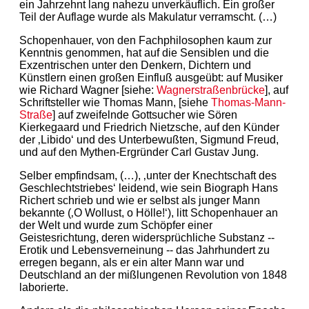
ein Jahrzehnt lang nahezu unverkäuflich. Ein großer
Teil der Auflage wurde als Makulatur verramscht. (…)
Schopenhauer, von den Fachphilosophen kaum zur
Kenntnis genommen, hat auf die Sensiblen und die
Exzentrischen unter den Denkern, Dichtern und
Künstlern einen großen Einfluß ausgeübt: auf Musiker
wie Richard Wagner [siehe:
Wagnerstraßenbrücke
], auf
Schriftsteller wie Thomas Mann, [siehe
Thomas-Mann-
Straße
] auf zweifelnde Gottsucher wie Sören
Kierkegaard und Friedrich Nietzsche, auf den Künder
der ‚Libido‘ und des Unterbewußten, Sigmund Freud,
und auf den Mythen-Ergründer Carl Gustav Jung.
Selber empfindsam, (…), ‚unter der Knechtschaft des
Geschlechtstriebes‘ leidend, wie sein Biograph Hans
Richert schrieb und wie er selbst als junger Mann
bekannte (‚O Wollust, o Hölle!‘), litt Schopenhauer an
der Welt und wurde zum Schöpfer einer
Geistesrichtung, deren widersprüchliche Substanz --
Erotik und Lebensverneinung -- das Jahrhundert zu
erregen begann, als er ein alter Mann war und
Deutschland an der mißlungenen Revolution von 1848
laborierte.