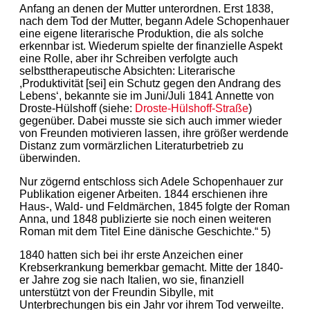
Anfang an denen der Mutter unterordnen. Erst 1838,
nach dem Tod der Mutter, begann Adele Schopenhauer
eine eigene literarische Produktion, die als solche
erkennbar ist. Wiederum spielte der finanzielle Aspekt
eine Rolle, aber ihr Schreiben verfolgte auch
selbsttherapeutische Absichten: Literarische
,Produktivität [sei] ein Schutz gegen den Andrang des
Lebens‘, bekannte sie im Juni/Juli 1841 Annette von
Droste-Hülshoff (siehe:
Droste-Hülshoff-Straße
)
gegenüber. Dabei musste sie sich auch immer wieder
von Freunden motivieren lassen, ihre größer werdende
Distanz zum vormärzlichen Literaturbetrieb zu
überwinden.
Nur zögernd entschloss sich Adele Schopenhauer zur
Publikation eigener Arbeiten. 1844 erschienen ihre
Haus-, Wald- und Feldmärchen, 1845 folgte der Roman
Anna, und 1848 publizierte sie noch einen weiteren
Roman mit dem Titel Eine dänische Geschichte.“ 5)
1840 hatten sich bei ihr erste Anzeichen einer
Krebserkrankung bemerkbar gemacht. Mitte der 1840-
er Jahre zog sie nach Italien, wo sie, finanziell
unterstützt von der Freundin Sibylle, mit
Unterbrechungen bis ein Jahr vor ihrem Tod verweilte.