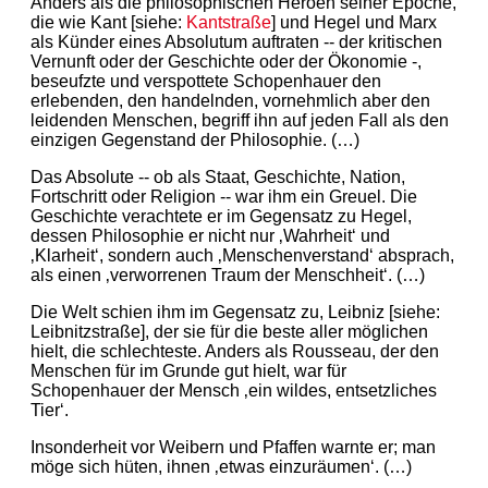
Anders als die philosophischen Heroen seiner Epoche,
die wie Kant [siehe:
Kantstraße
] und Hegel und Marx
als Künder eines Absolutum auftraten -- der kritischen
Vernunft oder der Geschichte oder der Ökonomie -,
beseufzte und verspottete Schopenhauer den
erlebenden, den handelnden, vornehmlich aber den
leidenden Menschen, begriff ihn auf jeden Fall als den
einzigen Gegenstand der Philosophie. (…)
Das Absolute -- ob als Staat, Geschichte, Nation,
Fortschritt oder Religion -- war ihm ein Greuel. Die
Geschichte verachtete er im Gegensatz zu Hegel,
dessen Philosophie er nicht nur ‚Wahrheit‘ und
‚Klarheit‘, sondern auch ‚Menschenverstand‘ absprach,
als einen ‚verworrenen Traum der Menschheit‘. (…)
Die Welt schien ihm im Gegensatz zu, Leibniz [siehe:
Leibnitzstraße], der sie für die beste aller möglichen
hielt, die schlechteste. Anders als Rousseau, der den
Menschen für im Grunde gut hielt, war für
Schopenhauer der Mensch ‚ein wildes, entsetzliches
Tier‘.
Insonderheit vor Weibern und Pfaffen warnte er; man
möge sich hüten, ihnen ‚etwas einzuräumen‘. (…)