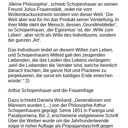
‚Meine Philosophie‘, schrieb Schopenhauer an seinen
Freund Julius Frauenstädt, ‚redet nie vom
Wolkenkuckucksheim sondern von dieser Welt.‘ Die
Welt aber war für ihn das Produkt seiner Vorstellung. In
ihrer Mitte steht der Mensch, dessen ‚Grundtriebfeder‘,
so Schopenhauer, ‚der Egoismus‘ ist, der ‚Wille zum
Leben‘, aber nicht als Wille des Individuums, sondern
der ganzen ‚Art‘.
Das Individuum leidet an diesem Willen zum Leben,
und Schopenhauers Mitleid galt den zeugenden
Liebenden, die das Leiden des Lebens verlängern:
‚weil die Liebenden die Verräter sind, welche heimlich
danach trachten, die ganze Not und Plackerei zu
perpetuieren, die sonst ein baldiges Ende erreichen
würde‘.“ 2)
Arthur Schopenhauer und die Frauenfrage
Dazu schreibt Daniela Weiland: „Generationen von
Männern wurden (…) von der Philosophie Arthur
Schopenhauers geprägt. Seine 1851 in Parerga und
Paralipomena, Bd. 2, erschienene vielgelesene Schrift
Über die Weiber wurde um die Jahrhundertwende
sogar in hoher Auflage als Propagandaschrift gegen