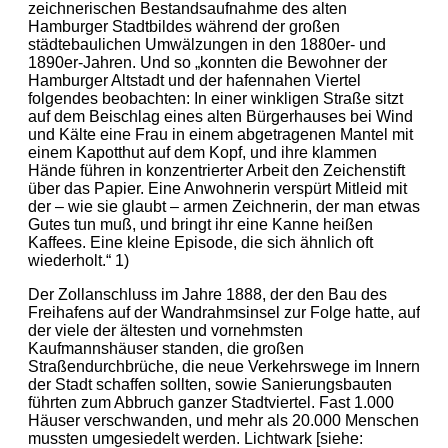
zeichnerischen Bestandsaufnahme des alten
Hamburger Stadtbildes während der großen
städtebaulichen Umwälzungen in den 1880er- und
1890er-Jahren. Und so „konnten die Bewohner der
Hamburger Altstadt und der hafennahen Viertel
folgendes beobachten: In einer winkligen Straße sitzt
auf dem Beischlag eines alten Bürgerhauses bei Wind
und Kälte eine Frau in einem abgetragenen Mantel mit
einem Kapotthut auf dem Kopf, und ihre klammen
Hände führen in konzentrierter Arbeit den Zeichenstift
über das Papier. Eine Anwohnerin verspürt Mitleid mit
der – wie sie glaubt – armen Zeichnerin, der man etwas
Gutes tun muß, und bringt ihr eine Kanne heißen
Kaffees. Eine kleine Episode, die sich ähnlich oft
wiederholt.“ 1)
Der Zollanschluss im Jahre 1888, der den Bau des
Freihafens auf der Wandrahmsinsel zur Folge hatte, auf
der viele der ältesten und vornehmsten
Kaufmannshäuser standen, die großen
Straßendurchbrüche, die neue Verkehrswege im Innern
der Stadt schaffen sollten, sowie Sanierungsbauten
führten zum Abbruch ganzer Stadtviertel. Fast 1.000
Häuser verschwanden, und mehr als 20.000 Menschen
mussten umgesiedelt werden. Lichtwark [siehe: