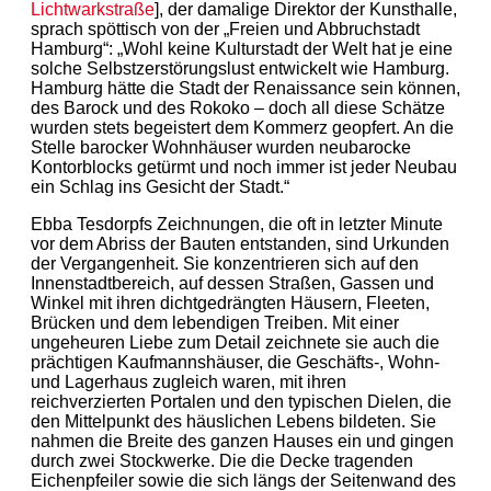
Lichtwarkstraße
], der damalige Direktor der Kunsthalle,
sprach spöttisch von der „Freien und Abbruchstadt
Hamburg“: „Wohl keine Kulturstadt der Welt hat je eine
solche Selbstzerstörungslust entwickelt wie Hamburg.
Hamburg hätte die Stadt der Renaissance sein können,
des Barock und des Rokoko – doch all diese Schätze
wurden stets begeistert dem Kommerz geopfert. An die
Stelle barocker Wohnhäuser wurden neubarocke
Kontorblocks getürmt und noch immer ist jeder Neubau
ein Schlag ins Gesicht der Stadt.“
Ebba Tesdorpfs Zeichnungen, die oft in letzter Minute
vor dem Abriss der Bauten entstanden, sind Urkunden
der Vergangenheit. Sie konzentrieren sich auf den
Innenstadtbereich, auf dessen Straßen, Gassen und
Winkel mit ihren dichtgedrängten Häusern, Fleeten,
Brücken und dem lebendigen Treiben. Mit einer
ungeheuren Liebe zum Detail zeichnete sie auch die
prächtigen Kaufmannshäuser, die Geschäfts-, Wohn-
und Lagerhaus zugleich waren, mit ihren
reichverzierten Portalen und den typischen Dielen, die
den Mittelpunkt des häuslichen Lebens bildeten. Sie
nahmen die Breite des ganzen Hauses ein und gingen
durch zwei Stockwerke. Die die Decke tragenden
Eichenpfeiler sowie die sich längs der Seitenwand des