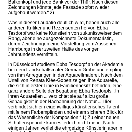
Balkonkopf und jede Bank vor der Thür. Nach diesen
Zeichnungen könnte jede Fassade sofort wieder
aufgebaut werden.“ 2)
Was in dieser Laudatio deutlich wird, heben auch alle
anderen Kritiker und Rezensenten hervor: Ebba
Tesdorpf war keine Künstlerin von zukunftsweisendem
Rang, aber eine ausgezeichnete Dokumentaristin,
deren Zeichnungen eine Vorstellung vom Aussehen
Hamburgs in der zweiten Hälfte des vorigen
Jahrhunderts vermitteln.
In Düsseldorf studierte Ebba Tesdorpf an der Akademie
bei dem Landschaftsmaler German Grobe und empfing
von ihm Anregungen in der Aquarellmalerei. Nach dem
Urteil von Renata Klée-Gobert zeigen ihre Aquarelle,
die sich in erster Linie in Familienbesitz befinden, eine
ganz andere Seite der Begabung Ebba Tesdorpfs. „In
ihren Aquarellen ... verzichtet sie auf allzu große
Genauigkeit in der Nachahmung der Natur ... Hier
verbindet sich ein eigenwilliges künstlerisches Talent
mit feinem Farbempfinden und einem sicheren Blick für
das Wesentliche der Komposition.“ 1) Zu einer neuen
Schaffensperiode kam es jedoch nicht mehr. „Nach
einigen Jahren verfiel die ehrgeizige Künstlerin aber in