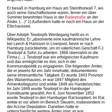
Er besaß in Hamburg ein Haus am Steinthorwall 7, wo
auch seine Geschäftsräume waren, ferner ein über
Sommer bewohntes Haus in der
Badestraße
an der
Alster. (…)“ 1) Außerdem hatte er noch ein Haus an der
Elbchaussee.
Über Adolph Tesdorpfs Werdegang heißt es in
Wikipedia: Er „absolvierte eine kaufmännische Lehre
bei Leech & Harisson in Liverpool, bevor er nach
Hamburg zurückkehrte, um im väterlichen Geschäft F.J.
Tesdorpf & Sohn zu arbeiten. 1866 übernahm er die
Firma (…). Tesdorpf war ein erfolgreicher Kaufmann
und das ermöglichte es ihm, sich in der
Kommunalpolitik zu engagieren. Die folgenden Ämter,
die er jeweils für ein Jahr innehatte, dokumentieren
seine ehrenamtliche Tätigkeit. Er wurde 1843 Provisor
des Waisenhauses, er war 1847 Mitglied des
Armenkollegiums und wirkte 1849 als Handelsrichter.
Im Jahr 1849 wurde Tesdorpf in die Hamburger
Konstituante gewählt. Am 8. Juni November 1852
wurde Tesdorpf in den Hamburger Rat kooptiert. Im Rat
wirkte er vor allem im Bereich Steuern, insbesondere in
der Accise Deputation. Daneben hatte er
unterschiedliche weitere Ämter inne: er war