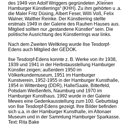
des 1949 von Adolf Wriggers gegründeten „Kleinen
Hamburger Künstlerrings“ (KHH). Zu ihm gehörten u .a.
die Maler Fritz Düsing, Albert Feser, Willi Voß, Felix
Walner, Walther Reinke. Der Künstlerring stellte
erstmals 1949 in der Galerie des Rauhen Hauses aus.
Mitglied sollten nur „gestandene Künstler“ sein. Die
politische Ausrichtung des Künstlerrings war links.
Nach dem Zweiten Weltkrieg wurde Ilse Tesdorpf-
Edens auch Mitglied der GEDOK.
Ilse Tesdorpf-Edens konnte z. B. Werke von ihr 1938,
1939 und 1941 in der Herbstausstellung Hamburger
Künstler zeigen; außerdem 1950 im
Völkerkundemuseum, 1951 im Hamburger
Kunstverein, 1952-1955 in der Hamburger Kunsthalle,
1954 in Wittenberg (DDR), Halle/Saale, Bitterfeld,
Potsdam Weißenfels, Naumburg und 1970 im
Hamburger Kunsthaus. 1992 wurde in der Galerie
Mewes eine Gedenkausstellung zum 100. Geburtstag
von Ilse Tesdorpf-Edens gezeigt. Ihre Bilder befinden
sich u.a. in der Hamburger Kunsthalle, im Altonaer
Museum und in der Sammlung Hamburger Sparkasse.
Text: Rita Bake