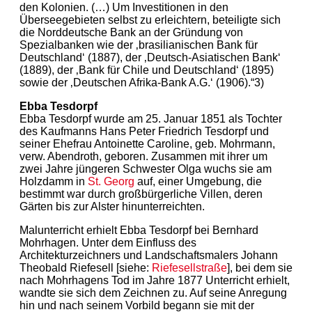
den Kolonien. (…) Um Investitionen in den
Überseegebieten selbst zu erleichtern, beteiligte sich
die Norddeutsche Bank an der Gründung von
Spezialbanken wie der ‚brasilianischen Bank für
Deutschland‘ (1887), der ‚Deutsch-Asiatischen Bank‘
(1889), der ‚Bank für Chile und Deutschland‘ (1895)
sowie der ‚Deutschen Afrika-Bank A.G.‘ (1906).“3)
Ebba Tesdorpf
Ebba Tesdorpf wurde am 25. Januar 1851 als Tochter
des Kaufmanns Hans Peter Friedrich Tesdorpf und
seiner Ehefrau Antoinette Caroline, geb. Mohrmann,
verw. Abendroth, geboren. Zusammen mit ihrer um
zwei Jahre jüngeren Schwester Olga wuchs sie am
Holzdamm in
St. Georg
auf, einer Umgebung, die
bestimmt war durch großbürgerliche Villen, deren
Gärten bis zur Alster hinunterreichten.
Malunterricht erhielt Ebba Tesdorpf bei Bernhard
Mohrhagen. Unter dem Einfluss des
Architekturzeichners und Landschaftsmalers Johann
Theobald Riefesell [siehe:
Riefesellstraße
], bei dem sie
nach Mohrhagens Tod im Jahre 1877 Unterricht erhielt,
wandte sie sich dem Zeichnen zu. Auf seine Anregung
hin und nach seinem Vorbild begann sie mit der