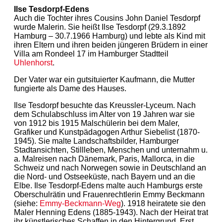
Ilse Tesdorpf-Edens
Auch die Tochter ihres Cousins John Daniel Tesdorpf
wurde Malerin. Sie heißt Ilse Tesdorpf (29.3.1892
Hamburg – 30.7.1966 Hamburg) und lebte als Kind mit
ihren Eltern und ihren beiden jüngeren Brüdern in einer
Villa am Rondeel 17 im Hamburger Stadtteil
Uhlenhorst
.
Der Vater war ein gutsituierter Kaufmann, die Mutter
fungierte als Dame des Hauses.
Ilse Tesdorpf besuchte das Kreussler-Lyceum. Nach
dem Schulabschluss im Alter von 19 Jahren war sie
von 1912 bis 1915 Malschülerin bei dem Maler,
Grafiker und Kunstpädagogen Arthur Siebelist (1870-
1945). Sie malte Landschaftsbilder, Hamburger
Stadtansichten, Stillleben, Menschen und unternahm u.
a. Malreisen nach Dänemark, Paris, Mallorca, in die
Schweiz und nach Norwegen sowie in Deutschland an
die Nord- und Ostseeküste, nach Bayern und an die
Elbe. Ilse Tesdorpf-Edens malte auch Hamburgs erste
Oberschulrätin und Frauenrechtlerin Emmy Beckmann
(siehe:
Emmy-Beckmann-Weg
). 1918 heiratete sie den
Maler Henning Edens (1885-1943). Nach der Heirat trat
ihr künstlerisches Schaffen in den Hintergrund. Erst