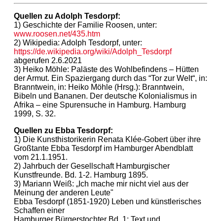
Quellen zu Adolph Tesdorpf:
1) Geschichte der Familie Roosen, unter:
www.roosen.net/435.htm
2) Wikipedia: Adolph Tesdorpf, unter:
https://de.wikipedia.org/wiki/Adolph_Tesdorpf
abgerufen 2.6.2021
3) Heiko Möhle: Paläste des Wohlbefindens – Hütten
der Armut. Ein Spaziergang durch das “Tor zur Welt“, in:
Branntwein, in: Heiko Möhle (Hrsg.): Branntwein,
Bibeln und Bananen. Der deutsche Kolonialismus in
Afrika – eine Spurensuche in Hamburg. Hamburg
1999, S. 32.
Quellen zu Ebba Tesdorpf:
1) Die Kunsthistorikerin Renata Klée-Gobert über ihre
Großtante Ebba Tesdorpf im Hamburger Abendblatt
vom 21.1.1951.
2) Jahrbuch der Gesellschaft Hamburgischer
Kunstfreunde. Bd. 1-2. Hamburg 1895.
3) Mariann Weiß: „Ich mache mir nicht viel aus der
Meinung der anderen Leute"
Ebba Tesdorpf (1851-1920) Leben und künstlerisches
Schaffen einer
Hamburger Bürgerstochter Bd. 1: Text und