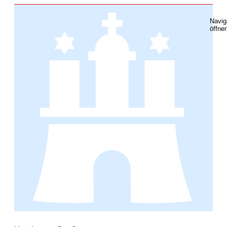
Navig
öffne