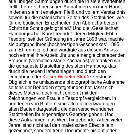
alle übrigen Sammlungen durch die in sie einverleibten
trefflichen zeichnerischen Aufnahmen von ihrer Hand,
in denen sie mit emsigem Fleiß und vollem Verständnis
sowohl für die malerischen Seiten des Stadtbildes, wie
für die baulichen Einzelheiten den Abbrucharbeiten
Schritt für Schritt gefolgt sind.“ Und die „Gesellschaft
Hamburgischer Kunstfreunde“, deren Mitglied Ebba
Tesdorpf seit der Gründung im Jahre 1893 war, machte
sie aufgrund ihres „hochherzigen Geschenkes“ 1895
zum Ehrenmitglied und würdigte aus diesem Anlass
noch einmal ihre Arbeit: „Ihr und einer gleichstrebenden
Freundin (vermutlich Marie Zacharias) verdanken wir
die genaueste Darstellung des alten Hamburg, das
durch die neuen Hafenanlagen und durch den
Durchbruch der
Kaiser-Wilhelm-Straße
zerstört ist.
Obgleich eine umfassende photographische Aufnahme
seitens der Behörden stattgefunden hat, lässt sich
dieses Material doch nicht entfernt mit den
Zeichnungen von Fräulein Tesdorpf vergleichen. In
hunderten von Blättern sind alle die merkwürdigen
alten Bauten dargestellt, die den verschwundenen
Stadttheilen ihr eigenartiges Gepräge gaben. Und
diese Aufnahmen, das Werk hingebender Arbeit vieler
Jahre, sind nicht auf den malerischen Effect allein
gezeichnet, sondern treue Documente bis auf jeden