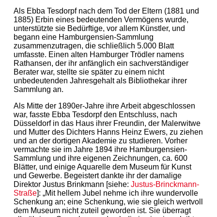
Als Ebba Tesdorpf nach dem Tod der Eltern (1881 und
1885) Erbin eines bedeutenden Vermögens wurde,
unterstützte sie Bedürftige, vor allem Künstler, und
begann eine Hamburgensien-Sammlung
zusammenzutragen, die schließlich 5.000 Blatt
umfasste. Einen alten Hamburger Trödler namens
Rathansen, der ihr anfänglich ein sachverständiger
Berater war, stellte sie später zu einem nicht
unbedeutenden Jahresgehalt als Bibliothekar ihrer
Sammlung an.
Als Mitte der 1890er-Jahre ihre Arbeit abgeschlossen
war, fasste Ebba Tesdorpf den Entschluss, nach
Düsseldorf in das Haus ihrer Freundin, der Malerwitwe
und Mutter des Dichters Hanns Heinz Ewers, zu ziehen
und an der dortigen Akademie zu studieren. Vorher
vermachte sie im Jahre 1894 ihre Hamburgensien-
Sammlung und ihre eigenen Zeichnungen, ca. 600
Blätter, und einige Aquarelle dem Museum für Kunst
und Gewerbe. Begeistert dankte ihr der damalige
Direktor Justus Brinkmann [siehe:
Justus-Brinckmann-
Straße
]: „Mit hellem Jubel nehme ich ihre wundervolle
Schenkung an; eine Schenkung, wie sie gleich wertvoll
dem Museum nicht zuteil geworden ist. Sie überragt