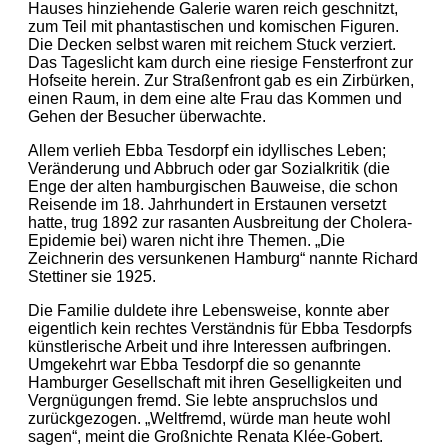
Hauses hinziehende Galerie waren reich geschnitzt,
zum Teil mit phantastischen und komischen Figuren.
Die Decken selbst waren mit reichem Stuck verziert.
Das Tageslicht kam durch eine riesige Fensterfront zur
Hofseite herein. Zur Straßenfront gab es ein Zirbürken,
einen Raum, in dem eine alte Frau das Kommen und
Gehen der Besucher überwachte.
Allem verlieh Ebba Tesdorpf ein idyllisches Leben;
Veränderung und Abbruch oder gar Sozialkritik (die
Enge der alten hamburgischen Bauweise, die schon
Reisende im 18. Jahrhundert in Erstaunen versetzt
hatte, trug 1892 zur rasanten Ausbreitung der Cholera-
Epidemie bei) waren nicht ihre Themen. „Die
Zeichnerin des versunkenen Hamburg“ nannte Richard
Stettiner sie 1925.
Die Familie duldete ihre Lebensweise, konnte aber
eigentlich kein rechtes Verständnis für Ebba Tesdorpfs
künstlerische Arbeit und ihre Interessen aufbringen.
Umgekehrt war Ebba Tesdorpf die so genannte
Hamburger Gesellschaft mit ihren Geselligkeiten und
Vergnügungen fremd. Sie lebte anspruchslos und
zurückgezogen. „Weltfremd, würde man heute wohl
sagen“, meint die Großnichte Renata Klée-Gobert.