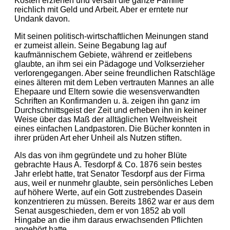
Kosten erziehen und versah die ganze Familie
reichlich mit Geld und Arbeit. Aber er erntete nur
Undank davon.
Mit seinen politisch-wirtschaftlichen Meinungen stand
er zumeist allein. Seine Begabung lag auf
kaufmännischem Gebiete, während er zeitlebens
glaubte, an ihm sei ein Pädagoge und Volkserzieher
verlorengegangen. Aber seine freundlichen Ratschläge
eines älteren mit dem Leben vertrauten Mannes an alle
Ehepaare und Eltern sowie die wesensverwandten
Schriften an Konfirmanden u. ä. zeigen ihn ganz im
Durchschnittsgeist der Zeit und erheben ihn in keiner
Weise über das Maß der alltäglichen Weltweisheit
eines einfachen Landpastoren. Die Bücher konnten in
ihrer prüden Art eher Unheil als Nutzen stiften.
Als das von ihm gegründete und zu hoher Blüte
gebrachte Haus A. Tesdorpf & Co. 1876 sein bestes
Jahr erlebt hatte, trat Senator Tesdorpf aus der Firma
aus, weil er nunmehr glaubte, sein persönliches Leben
auf höhere Werte, auf ein Gott zustrebendes Dasein
konzentrieren zu müssen. Bereits 1862 war er aus dem
Senat ausgeschieden, dem er von 1852 ab voll
Hingabe an die ihm daraus erwachsenden Pflichten
angehört hatte.