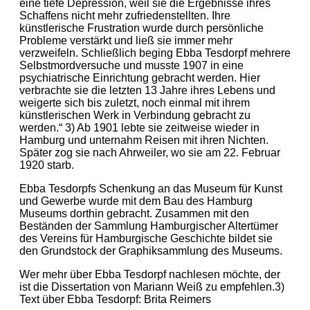
eine tiefe Depression, weil sie die Ergebnisse ihres
Schaffens nicht mehr zufriedenstellten. Ihre
künstlerische Frustration wurde durch persönliche
Probleme verstärkt und ließ sie immer mehr
verzweifeln. Schließlich beging Ebba Tesdorpf mehrere
Selbstmordversuche und musste 1907 in eine
psychiatrische Einrichtung gebracht werden. Hier
verbrachte sie die letzten 13 Jahre ihres Lebens und
weigerte sich bis zuletzt, noch einmal mit ihrem
künstlerischen Werk in Verbindung gebracht zu
werden.“ 3) Ab 1901 lebte sie zeitweise wieder in
Hamburg und unternahm Reisen mit ihren Nichten.
Später zog sie nach Ahrweiler, wo sie am 22. Februar
1920 starb.
Ebba Tesdorpfs Schenkung an das Museum für Kunst
und Gewerbe wurde mit dem Bau des Hamburg
Museums dorthin gebracht. Zusammen mit den
Beständen der Sammlung Hamburgischer Altertümer
des Vereins für Hamburgische Geschichte bildet sie
den Grundstock der Graphiksammlung des Museums.
Wer mehr über Ebba Tesdorpf nachlesen möchte, der
ist die Dissertation von Mariann Weiß zu empfehlen.3)
Text über Ebba Tesdorpf: Brita Reimers