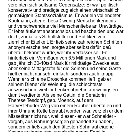
vereinten sich seltsame Gegensätze: Er war politisch
konservativ und predigte zugleich einen wirtschaftlich
gemäßigten Staatssozialismus. Er war ein vollendeter
Kaufmann; aber er besaß wenig Menschenkenntnis
und verschwendete viel Menschenliebe an Unwürdige.
Er lebte äußerst anspruchslos und bescheiden und war
doch, zumal als Schriftsteller und Politiker, von
ziemlicher Eitelkeit. Er ließ seine zahlreichen Schriften
anonym erscheinen, sorgte aber selbst dafür, daß
überall bekannt wurde, wer ihr Verfasser sei. Er
hinterließ ein Vermögen von 6,5 Millionen Mark und
gab jährlich 30-40tsd Mark für mildtätige Zwecke aus;
aber seine Mittagstafel für die Seinen und seine Gäste
hielt er nicht nur sehr einfach, sondern auch knapp.
Wenn er sich eine Droschke kommen ließ, gab er
seinem Diener die Weisung, die schlechteste
auszusuchen, weil ihr Lenker ohnehin am wenigsten
damit verdiente. Als seine Gattin, die Senatorin
Therese Tesdorpf, geb. Moenck, auf dem
Harvestehuder Weg von einem Räuber überfallen und
ihrer Uhr und Kette beraubt worden war, verzieh er dem
Missetäter nicht nur, weil dieser - er war Schneider -
vorgab, aus Nahrungssorgen gehandelt zu haben,
sondern er ließ auch den ältesten Sohn auf eigene