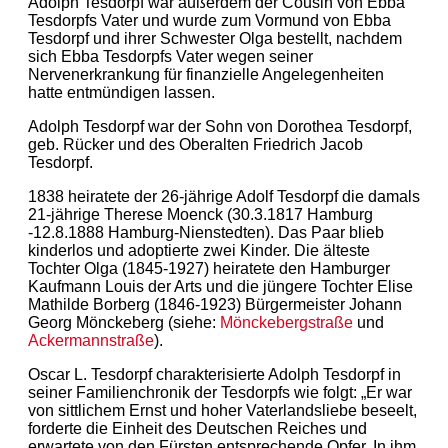
Adolph Tesdorpf war außerdem der Cousin von Ebba
Tesdorpfs Vater und wurde zum Vormund von Ebba
Tesdorpf und ihrer Schwester Olga bestellt, nachdem
sich Ebba Tesdorpfs Vater wegen seiner
Nervenerkrankung für finanzielle Angelegenheiten
hatte entmündigen lassen.
Adolph Tesdorpf war der Sohn von Dorothea Tesdorpf,
geb. Rücker und des Oberalten Friedrich Jacob
Tesdorpf.
1838 heiratete der 26-jährige Adolf Tesdorpf die damals
21-jährige Therese Moenck (30.3.1817 Hamburg
-12.8.1888 Hamburg-Nienstedten). Das Paar blieb
kinderlos und adoptierte zwei Kinder. Die älteste
Tochter Olga (1845-1927) heiratete den Hamburger
Kaufmann Louis der Arts und die jüngere Tochter Elise
Mathilde Borberg (1846-1923) Bürgermeister Johann
Georg Mönckeberg (siehe:
Mönckebergstraße
und
Ackermannstraße
).
Oscar L. Tesdorpf charakterisierte Adolph Tesdorpf in
seiner Familienchronik der Tesdorpfs wie folgt: „Er war
von sittlichem Ernst und hoher Vaterlandsliebe beseelt,
forderte die Einheit des Deutschen Reiches und
erwartete von den Fürsten entsprechende Opfer. In ihm