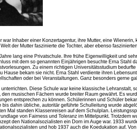
 war Inhaber einer Konzertagentur, ihre Mutter, eine Wienerin, 
Welt der Mutter faszinierte die Tochter, aber ebenso fasziniert
re lang eine Privatschule. Ihre frühe Eigenwilligkeit und sehr
uss mit dem so genannten Einjährigen besuchte Erna Stahl da
astvorlesungen. Zu einem richtigen Universitätsstudium bedurft
Hause bekam sie nicht. Erna Stahl verdiente ihren Lebensunterh
ellschaften oder bei Veranstaltungen. Ganz besonders gerne gab
unterrichten. Diese Schule war keine klassische Lehranstalt, 
 den musischen Fächern wurde breiter Raum gewährt. Es wurde
ungen entsprechen zu können. Schülerinnen und Schüler beka
 bis dahin übliche, autoritär geführte Schulleitung wurde abge
sten Mal standen Klassenreisen auf dem Schulplan. Leistungsspo
rundlage von Fairness und Toleranz im Mittelpunkt. Trotzdem wur
zept den Nationalsozialisten ein Dorn im Auge war. 1933 wurde 
 Nationalsozialisten und hob 1937 auch die Koedukation auf. Vo