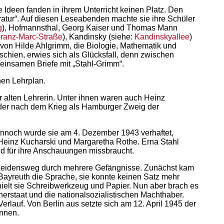
e Ideen fanden in ihrem Unterricht keinen Platz. Den
eratur“. Auf diesen Leseabenden machte sie ihre Schüler
g
), Hofmannsthal, Georg Kaiser und Thomas Mann
ranz-Marc-Straße
), Kandinsky (siehe:
Kandinskyallee
)
e von Hilde Ahlgrimm, die Biologie, Mathematik und
chien, erwies sich als Glücksfall, denn zwischen
einsamen Briefe mit „Stahl-Grimm“.
nen Lehrplan.
r alten Lehrerin. Unter ihnen waren auch Heinz
, der nach dem Krieg als Hamburger Zweig der
Dennoch wurde sie am 4. Dezember 1943 verhaftet,
 Heinz Kucharski und Margaretha Rothe. Erna Stahl
und für ihre Anschauungen missbraucht.
 Leidensweg durch mehrere Gefängnisse. Zunächst kam
 Bayreuth die Sprache, sie konnte keinen Satz mehr
elt sie Schreibwerkzeug und Papier. Nun aber brach es
erstaat und die nationalsozialistischen Machthaber.
rlauf. Von Berlin aus setzte sich am 12. April 1945 der
onnen.