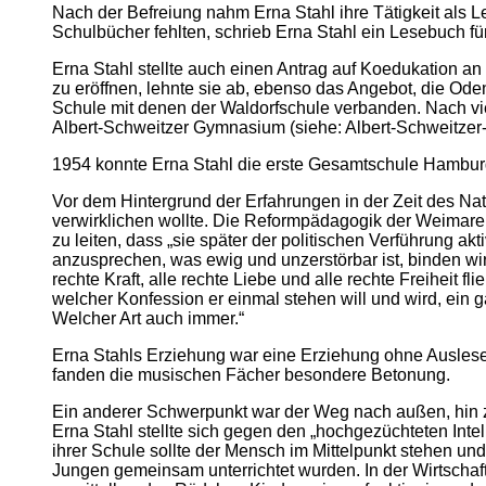
Nach der Befreiung nahm Erna Stahl ihre Tätigkeit als Le
Schulbücher fehlten, schrieb Erna Stahl ein Lesebuch für
Erna Stahl stellte auch einen Antrag auf Koedukation an
zu eröffnen, lehnte sie ab, ebenso das Angebot, die Ode
Schule mit denen der Waldorfschule verbanden. Nach vie
Albert-Schweitzer Gymnasium (siehe: Albert-Schweitzer-
1954 konnte Erna Stahl die erste Gesamtschule Hamburgs
Vor dem Hintergrund der Erfahrungen in der Zeit des N
verwirklichen wollte. Die Reformpädagogik der Weimarer
zu leiten, dass „sie später der politischen Verführung 
anzusprechen, was ewig und unzerstörbar ist, binden wir 
rechte Kraft, alle rechte Liebe und alle rechte Freiheit f
welcher Konfession er einmal stehen will und wird, ein g
Welcher Art auch immer.“
Erna Stahls Erziehung war eine Erziehung ohne Auslese. I
fanden die musischen Fächer besondere Betonung.
Ein anderer Schwerpunkt war der Weg nach außen, hin zu
Erna Stahl stellte sich gegen den „hochgezüchteten Inte
ihrer Schule sollte der Mensch im Mittelpunkt stehen un
Jungen gemeinsam unterrichtet wurden. In der Wirtschaft