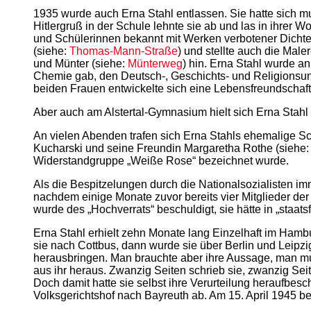
1935 wurde auch Erna Stahl entlassen. Sie hatte sich mut
Hitlergruß in der Schule lehnte sie ab und las in ihrer
und Schülerinnen bekannt mit Werken verbotener Dichter 
(siehe:
Thomas-Mann-Straße
) und stellte auch die Mal
und Münter (siehe:
Münterweg
) hin. Erna Stahl wurde a
Chemie gab, den Deutsch-, Geschichts- und Religionsunt
beiden Frauen entwickelte sich eine Lebensfreundschaft
Aber auch am Alstertal-Gymnasium hielt sich Erna Stahl
An vielen Abenden trafen sich Erna Stahls ehemalige Sch
Kucharski und seine Freundin Margaretha Rothe (siehe
Widerstandgruppe „Weiße Rose“ bezeichnet wurde.
Als die Bespitzelungen durch die Nationalsozialisten i
nachdem einige Monate zuvor bereits vier Mitglieder d
wurde des „Hochverrats“ beschuldigt, sie hätte in „staat
Erna Stahl erhielt zehn Monate lang Einzelhaft im Ham
sie nach Cottbus, dann wurde sie über Berlin und Leipzi
herausbringen. Man brauchte aber ihre Aussage, man mu
aus ihr heraus. Zwanzig Seiten schrieb sie, zwanzig Sei
Doch damit hatte sie selbst ihre Verurteilung heraufbes
Volksgerichtshof nach Bayreuth ab. Am 15. April 1945 be