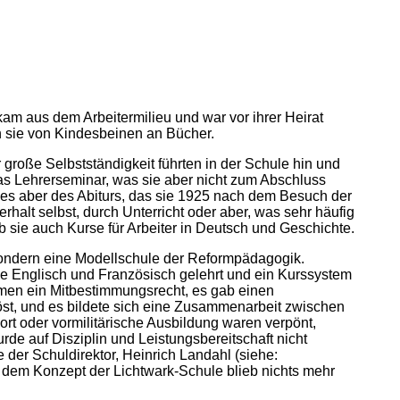
kam aus dem Arbeitermilieu und war vor ihrer Heirat
en sie von Kindesbeinen an Bücher.
 große Selbstständigkeit führten in der Schule hin und
s Lehrerseminar, was sie aber nicht zum Abschluss
e es aber des Abiturs, das sie 1925 nach dem Besuch der
alt selbst, durch Unterricht oder aber, was sehr häufig
 sie auch Kurse für Arbeiter in Deutsch und Geschichte.
sondern eine Modellschule der Reformpädagogik.
 Englisch und Französisch gelehrt und ein Kurssystem
men ein Mitbestimmungsrecht, es gab einen
löst, und es bildete sich eine Zusammenarbeit zwischen
rt oder vormilitärische Ausbildung waren verpönt,
de auf Disziplin und Leistungsbereitschaft nicht
der Schuldirektor, Heinrich Landahl (siehe:
n dem Konzept der Lichtwark-Schule blieb nichts mehr