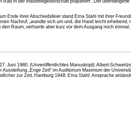
 Rad in der Industriegesellschaft präpariert“. Der übersteiger
Zum Ende ihrer Abschiedsfeier stand Erna Stahl mit ihrer Freund
enen Nachruf, „wandte sich um und, die Hand leicht erhebend, ri
sie den Raum, verharrte aber kurz vor dem Ausgang noch einmal
27. Juni 1980. (Unveröffentlichtes Manuskript); Albert-Schwei
r Ausstellung „Enge Zeit“ im Auditorium Maximum der Universitä
ndlicher zur Zeit. Hamburg 1948; Erna Stahl: Ansprache anläss