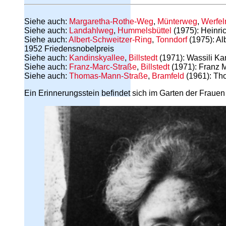
Siehe auch:
Margaretha-Rothe-Weg
,
Münterweg
,
Werfel
Siehe auch:
Landahlweg
,
Hummelsbüttel
(1975): Heinri
Siehe auch:
Albert-Schweitzer-Ring
,
Tonndorf
(1975): Al
1952 Friedensnobelpreis
Siehe auch:
Kandinskyallee
,
Billstedt
(1971): Wassili Ka
Siehe auch:
Franz-Marc-Straße
,
Billstedt
(1971): Franz 
Siehe auch:
Thomas-Mann-Straße
,
Bramfeld
(1961): Tho
Ein Erinnerungsstein befindet sich im Garten der Frauen