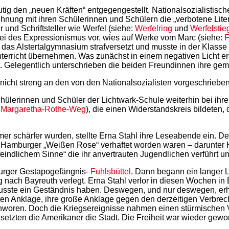
ig den „neuen Kräften“ entgegengestellt. Nationalsozialistisch
 Wohnung mit ihren Schülerinnen und Schülern die „verbotene Lit
und Schriftsteller wie Werfel (siehe:
Werfelring
und
Werfelstie
erei des Expressionismus vor, wies auf Werke vom Marc (siehe:
F
n das Alstertalgymnasium strafversetzt und musste in der Klass
erricht übernehmen. Was zunächst in einem negativen Licht ers
. Gelegentlich unterschrieben die beiden Freundinnen ihre gem
 nicht streng an den von den Nationalsozialisten vorgeschriebe
ülerinnen und Schüler der Lichtwark-Schule weiterhin bei ihre
:
Margaretha-Rothe-Weg
), die einen Widerstandskreis bildeten
mmer schärfer wurden, stellte Erna Stahl ihre Leseabende ein. 
er Hamburger „Weißen Rose“ verhaftet worden waren – darunter
sfeindlichem Sinne“ die ihr anvertrauten Jugendlichen verführt 
burger Gestapogefängnis-
Fuhlsbüttel
. Dann begann ein langer
g nach Bayreuth verlegt. Erna Stahl verlor in diesen Wochen in
sste ein Geständnis haben. Deswegen, und nur deswegen, erhi
ten Anklage, ihre große Anklage gegen den derzeitigen Verbrech
chworen. Doch die Kriegsereignisse nahmen einen stürmischen Ve
setzten die Amerikaner die Stadt. Die Freiheit war wieder gew