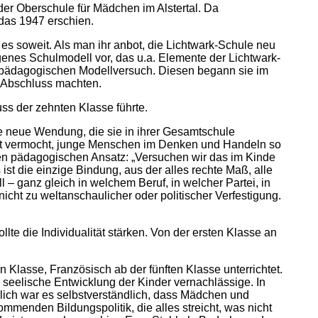
 der Oberschule für Mädchen im Alstertal. Da
 das 1947 erschien.
es soweit. Als man ihr anbot, die Lichtwark-Schule neu
genes Schulmodell vor, das u.a. Elemente der Lichtwark-
en pädagogischen Modellversuch. Diesen begann sie im
n Abschluss machten.
ss der zehnten Klasse führte.
e neue Wendung, die sie in ihrer Gesamtschule
icht vermocht, junge Menschen im Denken und Handeln so
nden pädagogischen Ansatz: „Versuchen wir das im Kinde
st die einzige Bindung, aus der alles rechte Maß, alle
ll – ganz gleich in welchem Beruf, in welcher Partei, in
nicht zu weltanschaulicher oder politischer Verfestigung.
te die Individualität stärken. Von der ersten Klasse an
Klasse, Französisch ab der fünften Klasse unterrichtet.
e seelische Entwicklung der Kinder vernachlässige. In
rlich war es selbstverständlich, dass Mädchen und
mmenden Bildungspolitik, die alles streicht, was nicht