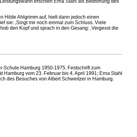
te Leistungswahn erschien Erna Stahl als Bedrohung des
in Hilde Ahlgrimm auf, hielt dann jedoch einen
ef sie: ‚Singt mir noch einmal zum Schluss. Viele
, hob den Kopf und sprach in den Gesang: ‚Vergesst die
tzer-Schule Hamburg 1950-1975. Festschrift zum
t Hamburg vom 23. Februar bis 4. April 1991; Erna Stahl
lich des Besuches von Albert Schweitzer in Hamburg.