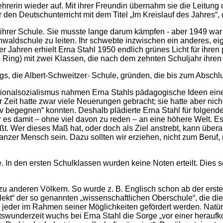
hrerin wieder auf. Mit ihrer Freundin übernahm sie die Leitung
 den Deutschunterricht mit dem Titel „Im Kreislauf des Jahres“,
 ihrer Schule. Sie musste lange darum kämpfen - aber 1949 war 
nwaldschule zu leiten. Ihr schwebte inzwischen ein anderes, ei
r Jahren erhielt Erna Stahl 1950 endlich grünes Licht für ihr
 Ring) mit zwei Klassen, die nach dem zehnten Schuljahr ihre
, die Albert-Schweitzer- Schule, gründen, die bis zum Abschlu
ationalsozialismus nahmen Erna Stahls pädagogische Ideen ein
 Zeit hatte zwar viele Neuerungen gebracht; sie hatte aber n
aktiv begegnen“ konnten. Deshalb plädierte Erna Stahl für folge
es damit – ohne viel davon zu reden – an eine höhere Welt. Es i
ließt. Wer dieses Maß hat, oder doch als Ziel anstrebt, kann übera
anzer Mensch sein. Dazu sollten wir erziehen, nicht zum Beruf, 
n den ersten Schulklassen wurden keine Noten erteilt. Dies soll
 anderen Völkern. So wurde z. B. Englisch schon ab der ersten 
llekt“ der so genannten „wissenschaftlichen Oberschule“, die di
d jeder im Rahmen seiner Möglichkeiten gefördert werden. Natü
swunderzeit wuchs bei Erna Stahl die Sorge „vor einer heraufko