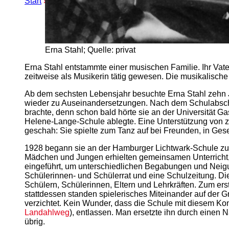
Start
»
Erweiterte Suche
» Erna-Stahl-Ring
Erna Stahl; Quelle: privat
Erna Stahl entstammte einer musischen Familie. Ihr Vater
zeitweise als Musikerin tätig gewesen. Die musikalische 
Ab dem sechsten Lebensjahr besuchte Erna Stahl zehn Jah
wieder zu Auseinandersetzungen. Nach dem Schulabschl
brachte, denn schon bald hörte sie an der Universität G
Helene-Lange-Schule ablegte. Eine Unterstützung von zu 
geschah: Sie spielte zum Tanz auf bei Freunden, in Ges
1928 begann sie an der Hamburger Lichtwark-Schule zu 
Mädchen und Jungen erhielten gemeinsamen Unterricht,
eingeführt, um unterschiedlichen Begabungen und Neig
Schülerinnen- und Schülerrat und eine Schulzeitung. Die
Schülern, Schülerinnen, Eltern und Lehrkräften. Zum er
stattdessen standen spielerisches Miteinander auf der G
verzichtet. Kein Wunder, dass die Schule mit diesem Kon
Landahlweg
), entlassen. Man ersetzte ihn durch einen
übrig.