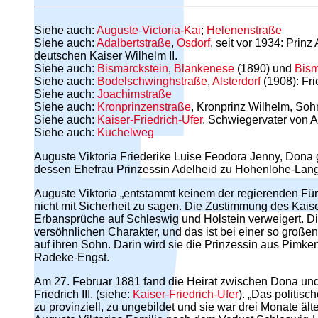
Siehe auch:
Auguste-Victoria-Kai
;
Helenenstraße
Siehe auch:
Adalbertstraße
,
Osdorf
, seit vor 1934: Pri
deutschen Kaiser Wilhelm II.
Siehe auch:
Bismarckstein
,
Blankenese
(1890) und
Bism
Siehe auch:
Bodelschwinghstraße
,
Alsterdorf
(1908): Fri
Siehe auch:
Joachimstraße
Siehe auch:
Kronprinzenstraße
, Kronprinz Wilhelm, Soh
Siehe auch:
Kaiser-Friedrich-Ufer
. Schwiegervater von A
Siehe auch:
Kuchelweg
Auguste Viktoria Friederike Luise Feodora Jenny, Dona 
dessen Ehefrau Prinzessin Adelheid zu Hohenlohe-Lan
Auguste Viktoria „entstammt keinem der regierenden Fürst
nicht mit Sicherheit zu sagen. Die Zustimmung des Kais
Erbansprüche auf Schleswig und Holstein verweigert. Die 
versöhnlichen Charakter, und das ist bei einer so großen
auf ihren Sohn. Darin wird sie die Prinzessin aus Pimk
Radeke-Engst.
Am 27. Februar 1881 fand die Heirat zwischen Dona und 
Friedrich III. (siehe:
Kaiser-Friedrich-Ufer
). „Das politisc
zu provinziell, zu ungebildet und sie war drei Monate 