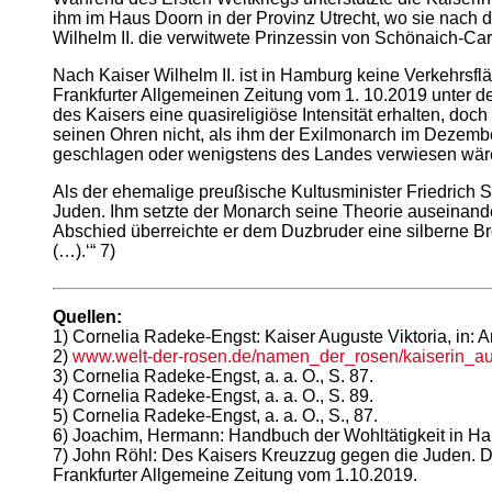
ihm im Haus Doorn in der Provinz Utrecht, wo sie nach d
Wilhelm II. die verwitwete Prinzessin von Schönaich-Car
Nach Kaiser Wilhelm II. ist in Hamburg keine Verkehrsflä
Frankfurter Allgemeinen Zeitung vom 1. 10.2019 unter 
des Kaisers eine quasireligiöse Intensität erhalten, do
seinen Ohren nicht, als ihm der Exilmonarch im Dezember
geschlagen oder wenigstens des Landes verwiesen wär
Als der ehemalige preußische Kultusminister Friedrich 
Juden. Ihm setzte der Monarch seine Theorie auseinander
Abschied überreichte er dem Duzbruder eine silberne B
(…).‘“ 7)
Quellen:
1) Cornelia Radeke-Engst: Kaiser Auguste Viktoria, in: 
2)
www.welt-der-rosen.de/namen_der_rosen/kaiserin_aug
3) Cornelia Radeke-Engst, a. a. O., S. 87.
4) Cornelia Radeke-Engst, a. a. O., S. 89.
5) Cornelia Radeke-Engst, a. a. O., S., 87.
6) Joachim, Hermann: Handbuch der Wohltätigkeit in H
7) John Röhl: Des Kaisers Kreuzzug gegen die Juden. Die 
Frankfurter Allgemeine Zeitung vom 1.10.2019.