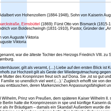
nz Adalbert von Hohenzollern (1884-1948), Sohn von Kaiserin Au
arckstraße
,
Eimsbüttel
(1869): Fürst Otto von Bismarck (1815-
edrich von Boldeschwingh (1831-1910), Pastor, Gründer der „Ans
n von Auguste Viktoria
uguste Viktoria
genannt, war die älteste Tochter des Herzogs Friedrich VIII. 
genburg.
enhäuser, gilt als verarmt, (…) Liebe auf den ersten Blick ist K
erhofs zur Hochzeit gilt als Geste der Wiedergutmachung gegen
Mutter des Kronprinzen freut sich auf Dona. Sie ‚ist so gut und
 Familie so unendlich viel wert (…).‘ Zugleich erhofft sie von 
enau enttäuschen, deren Markenzeichen Anpassungsfähigkeit und 
Wilhelm, Prinz von Preußen, dem späteren Kaiser Wilhelm II. s
he Berlin hatte die Kronprinzessin in spe und künftige Kaiserin 
älter als ihr Bräutigam – damals ein Skandal! Außerdem wurde 