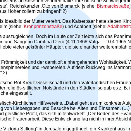
olsteins an Ansehen verloren hatte. Ihre britische Schwiegerm
ste‘. Reichskanzler ‚Otto von Bismarck‘ [siehe:
Bismarckstraße
aus Hohenzollern zu bringen!“ 2)
ls Idealbild der Mutter verehrt. Das Kaiserpaar hatte sieben 
elm (siehe:
Kronprinzenstraße
) und Adalbert (siehe:
Adalbertst
a auszugleichen. Doch im Laufe der Zeit lebte sich das Paar imm
in und Sängerin Carolina Otero (4.11.1868 Valga – 10.4.1965 Ni
eliebte vieler gekrönter Häupter, die sie einander weiterempfah
 Frömmigkeit und der damit oft einhergehenden Wohltätigkeit. 
nenspinnereien und –webereien. Auf dem Rückweg ins Marmorpalai
“ 3)
utsche Rot-Kreuz-Gesellschaft und den Vaterländischen Frauenv
r religiös-sittlichen Notstände in den Städten, so gab es z. B.
he eingestellt.
ngelisch-Kirchlichen Hilfsvereins. „Dabei geht es um konkrete 
ung von Liebesgaben und Besuche bei Alten und Einsamen. (…) br
 geistliche Profil, das sich mitentwickelt. ‚Der Boden des Evan
sche Frauenarbeit. Diese Entwicklung lag nicht in ihrer Absicht
 Victoria Stiftung“ in Jerusalem gegründet, ein Krankenhaus in 