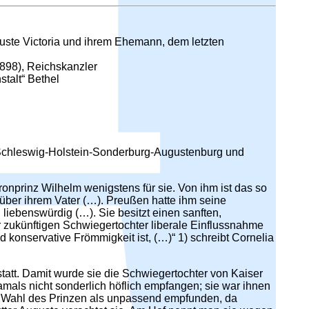
guste Victoria und ihrem Ehemann, dem letzten
1898), Reichskanzler
talt“ Bethel
zu Schleswig-Holstein-Sonderburg-Augustenburg und
ronprinz Wilhelm wenigstens für sie. Von ihm ist das so
über ihrem Vater (…). Preußen hatte ihm seine
 liebenswürdig (…). Sie besitzt einen sanften,
der zukünftigen Schwiegertochter liberale Einflussnahme
konservative Frömmigkeit ist, (…)“ 1) schreibt Cornelia
tatt. Damit wurde sie die Schwiegertochter von Kaiser
damals nicht sonderlich höflich empfangen; sie war ihnen
die Wahl des Prinzen als unpassend empfunden, da