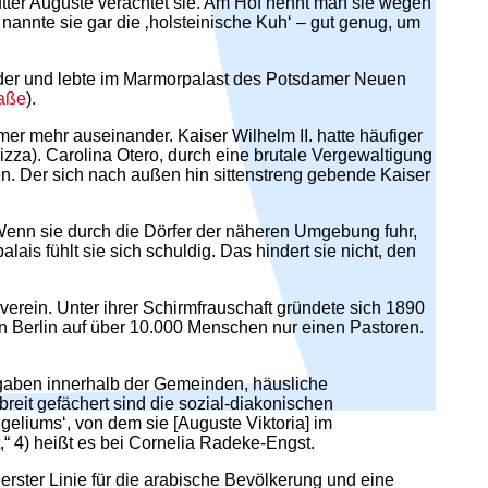
utter Auguste verachtet sie. Am Hof nennt man sie wegen
] nannte sie gar die ‚holsteinische Kuh‘ – gut genug, um
Kinder und lebte im Marmorpalast des Potsdamer Neuen
raße
).
er mehr auseinander. Kaiser Wilhelm II. hatte häufiger
zza). Carolina Otero, durch eine brutale Vergewaltigung
len. Der sich nach außen hin sittenstreng gebende Kaiser
Wenn sie durch die Dörfer der näheren Umgebung fuhr,
s fühlt sie sich schuldig. Das hindert sie nicht, den
erein. Unter ihrer Schirmfrauschaft gründete sich 1890
 in Berlin auf über 10.000 Menschen nur einen Pastoren.
Aufgaben innerhalb der Gemeinden, häusliche
eit gefächert sind die sozial-diakonischen
geliums‘, von dem sie [Auguste Viktoria] im
,“ 4) heißt es bei Cornelia Radeke-Engst.
erster Linie für die arabische Bevölkerung und eine