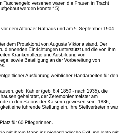
nem Taschengeld versehen waren die Frauen in Tracht
 aufgebaut werden konnte.“ 5)
I. vor dem Altonaer Rathaus und am 5. September 1904
er dem Protektorat von Auguste Viktoria stand. Der
zu dienenden Einrichtungen unterstützt und die von ihm
zeiten Krankenpflege und Ausbildung von
lege, sowie Beteiligung an der Vorbereitung von
es.
ntgeltlicher Ausführung weiblicher Handarbeiten für den
usen, geb. Kahler (geb. 8.4.1850 - nach 1935), die
ynhausen geheiratet, der Zeremonienmeister am
nde in den Salons der Kaiserin gewesen sein. 1886,
it eine führende Stellung ein. Ihre Stellvertreterin war
latz für 60 Pflegerinnen.
ie mit ihrem Mann ins niederländische Exil und lebte mit