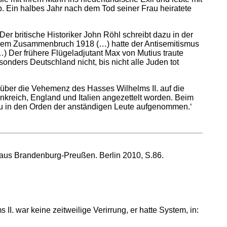
b. Ein halbes Jahr nach dem Tod seiner Frau heiratete
er britische Historiker John Röhl schreibt dazu in der
r dem Zusammenbruch 1918 (…) hatte der Antisemitismus
…) Der frühere Flügeladjutant Max von Mutius traute
nders Deutschland nicht, bis nicht alle Juden tot
 über die Vehemenz des Hasses Wilhelms II. auf die
nkreich, England und Italien angezettelt worden. Beim
du in den Orden der anständigen Leute aufgenommen.‘
s aus Brandenburg-Preußen. Berlin 2010, S.86.
I. war keine zeitweilige Verirrung, er hatte System, in: