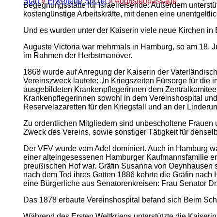
Start
»
Erweiterte Suche
» Augustenpassage
Begegnungsstätte für Israelreisende. Außerdem unterstü
kostengünstige Arbeitskräfte, mit denen eine unentgeltli
Und es wurden unter der Kaiserin viele neue Kirchen in B
Auguste Victoria war mehrmals in Hamburg, so am 18. J
im Rahmen der Herbstmanöver.
1868 wurde auf Anregung der Kaiserin der Vaterländisch
Vereinszweck lautete: „In Kriegszeiten Fürsorge für die
ausgebildeten Krankenpflegerinnen dem Zentralkomitee 
Krankenpflegerinnen sowohl in dem Vereinshospital und 
Reservelazaretten für den Kriegsfall und an der Linder
Zu ordentlichen Mitgliedern sind unbescholtene Frauen 
Zweck des Vereins, sowie sonstiger Tätigkeit für denselb
Der VFV wurde vom Adel dominiert. Auch in Hamburg war 
einer alteingesessenen Hamburger Kaufmannsfamilie ent
preußischen Hof war. Gräfin Susanna von Oeynhausen so
nach dem Tod ihres Gatten 1886 kehrte die Gräfin nach H
eine Bürgerliche aus Senatorenkreisen: Frau Senator D
Das 1878 erbaute Vereinshospital befand sich Beim Schl
Während des Ersten Weltkriegs unterstützte die Kaiserin