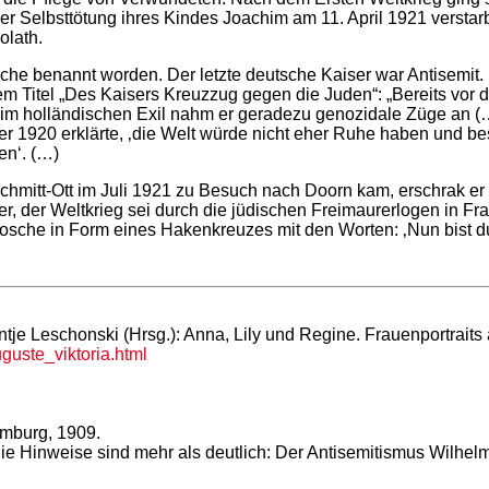
er Selbsttötung ihres Kindes Joachim am 11. April 1921 verstar
olath.
che benannt worden. Der letzte deutsche Kaiser war Antisemit. D
dem Titel „Des Kaisers Kreuzzug gegen die Juden“: „Bereits vo
ch im holländischen Exil nahm er geradezu genozidale Züge an (
 1920 erklärte, ‚die Welt würde nicht eher Ruhe haben und beso
en‘. (…)
Schmitt-Ott im Juli 1921 zu Besuch nach Doorn kam, erschrak er
, der Weltkrieg sei durch die jüdischen Freimaurerlogen in Fra
rosche in Form eines Hakenkreuzes mit den Worten: ‚Nun bist 
Antje Leschonski (Hrsg.): Anna, Lily und Regine. Frauenportrait
uste_viktoria.html
amburg, 1909.
Hinweise sind mehr als deutlich: Der Antisemitismus Wilhelms I