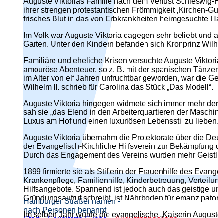
Auguste Viktorias Familie nach dem Verlust Schleswig-H
ihrer strengen protestantischen Frömmigkeit ‚Kirchen-Gu
frisches Blut in das von Erbkrankheiten heimgesuchte H
Im Volk war Auguste Viktoria dagegen sehr beliebt und a
Garten. Unter den Kindern befanden sich Kronprinz Wilh
Familiäre und eheliche Krisen versuchte Auguste Viktori
amouröse Abenteuer, so z. B. mit der spanischen Tänzer
im Alter von elf Jahren unfruchtbar geworden, war die G
Wilhelm II. schrieb für Carolina das Stück „Das Modell“.
Auguste Viktoria hingegen widmete sich immer mehr der
sah sie „das Elend in den Arbeiterquartieren der Maschi
Luxus am Hof und einen luxuriösen Lebensstil zu lieben.
Auguste Viktoria übernahm die Protektorate über die De
der Evangelisch-Kirchliche Hilfsverein zur Bekämpfung de
Durch das Engagement des Vereins wurden mehr Geistlic
1899 firmierte sie als Stifterin der Frauenhilfe des Eva
Krankenpflege, Familienhilfe, Kinderbetreuung, Verteil
Hilfsangebote. Spannend ist jedoch auch das geistige und
Gründungsaufruf schreibt, ist Nährboden für emanzipatori
Hamburger Straßennamen -
nach Personen benannt
Im selben Jahr wurde die evangelische „Kaiserin Auguste