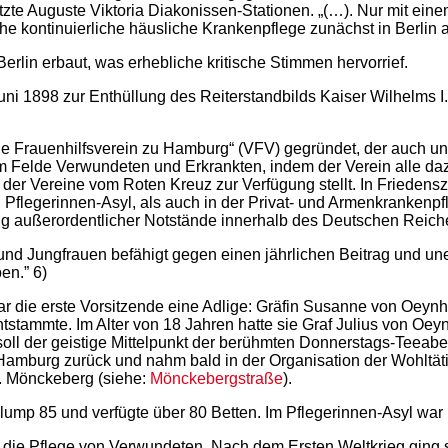
tzte Auguste Viktoria Diakonissen-Stationen. „(…). Nur mit ei
che kontinuierliche häusliche Krankenpflege zunächst in Berlin
erlin erbaut, was erhebliche kritische Stimmen hervorrief.
uni 1898 zur Enthüllung des Reiterstandbilds Kaiser Wilhelms 
e Frauenhilfsverein zu Hamburg“ (VFV) gegründet, der auch unt
 im Felde Verwundeten und Erkrankten, indem der Verein alle da
der Vereine vom Roten Kreuz zur Verfügung stellt. In Friedens
Pflegerinnen-Asyl, als auch in der Privat- und Armenkrankenpf
ung außerordentlicher Notstände innerhalb des Deutschen Reich
und Jungfrauen befähigt gegen einen jährlichen Beitrag und une
en.” 6)
die erste Vorsitzende eine Adlige: Gräfin Susanne von Oeynha
stammte. Im Alter von 18 Jahren hatte sie Graf Julius von Oe
ll der geistige Mittelpunkt der berühmten Donnerstags-Teeabe
amburg zurück und nahm bald in der Organisation der Wohltätigke
r. Mönckeberg (siehe:
Mönckebergstraße
).
ump 85 und verfügte über 80 Betten. Im Pflegerinnen-Asyl war P
 die Pflege von Verwundeten. Nach dem Ersten Weltkrieg ging s