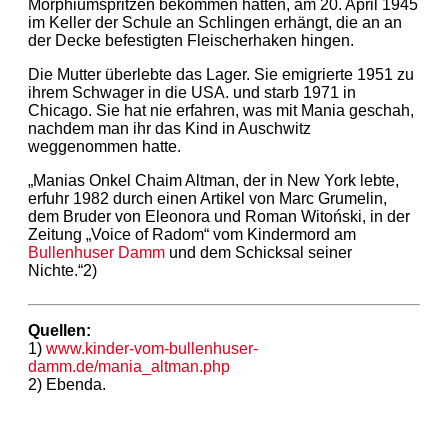
Morphiumspritzen bekommen hatten, am 20. April 1945
im Keller der Schule an Schlingen erhängt, die an an
der Decke befestigten Fleischerhaken hingen.
Die Mutter überlebte das Lager. Sie emigrierte 1951 zu
ihrem Schwager in die USA. und starb 1971 in
Chicago. Sie hat nie erfahren, was mit Mania geschah,
nachdem man ihr das Kind in Auschwitz
weggenommen hatte.
„Manias Onkel Chaim Altman, der in New York lebte,
erfuhr 1982 durch einen Artikel von Marc Grumelin,
dem Bruder von Eleonora und Roman Witoński, in der
Zeitung „Voice of Radom“ vom Kindermord am
Bullenhuser Damm
und dem Schicksal seiner
Nichte.“2)
Quellen:
1)
www.kinder-vom-bullenhuser-
damm.de/mania_altman.php
2) Ebenda.