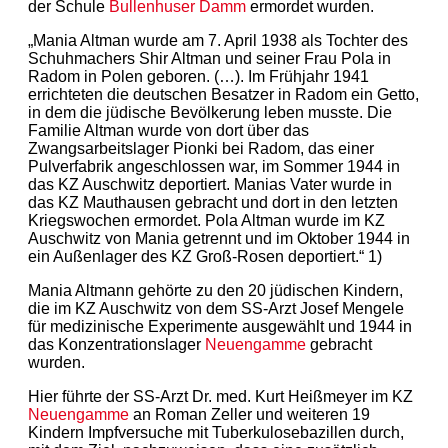
der Schule
Bullenhuser Damm
ermordet wurden.
„Mania Altman wurde am 7. April 1938 als Tochter des
Schuhmachers Shir Altman und seiner Frau Pola in
Radom in Polen geboren. (…). Im Frühjahr 1941
errichteten die deutschen Besatzer in Radom ein Getto,
in dem die jüdische Bevölkerung leben musste. Die
Familie Altman wurde von dort über das
Zwangsarbeitslager Pionki bei Radom, das einer
Pulverfabrik angeschlossen war, im Sommer 1944 in
das KZ Auschwitz deportiert. Manias Vater wurde in
das KZ Mauthausen gebracht und dort in den letzten
Kriegswochen ermordet. Pola Altman wurde im KZ
Auschwitz von Mania getrennt und im Oktober 1944 in
ein Außenlager des KZ Groß-Rosen deportiert.“ 1)
Mania Altmann gehörte zu den 20 jüdischen Kindern,
die im KZ Auschwitz von dem SS-Arzt Josef Mengele
für medizinische Experimente ausgewählt und 1944 in
das Konzentrationslager
Neuengamme
gebracht
wurden.
Hier führte der SS-Arzt Dr. med. Kurt Heißmeyer im KZ
Neuengamme
an Roman Zeller und weiteren 19
Kindern Impfversuche mit Tuberkulosebazillen durch,