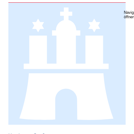
Navig
öffne