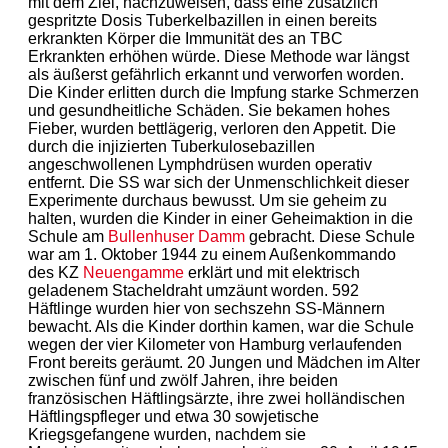
mit dem Ziel, nachzuweisen, dass eine zusätzlich
gespritzte Dosis Tuberkelbazillen in einen bereits
erkrankten Körper die Immunität des an TBC
Erkrankten erhöhen würde. Diese Methode war längst
als äußerst gefährlich erkannt und verworfen worden.
Die Kinder erlitten durch die Impfung starke Schmerzen
und gesundheitliche Schäden. Sie bekamen hohes
Fieber, wurden bettlägerig, verloren den Appetit. Die
durch die injizierten Tuberkulosebazillen
angeschwollenen Lymphdrüsen wurden operativ
entfernt. Die SS war sich der Unmenschlichkeit dieser
Experimente durchaus bewusst. Um sie geheim zu
halten, wurden die Kinder in einer Geheimaktion in die
Schule am
Bullenhuser Damm
gebracht. Diese Schule
war am 1. Oktober 1944 zu einem Außenkommando
des KZ
Neuengamme
erklärt und mit elektrisch
geladenem Stacheldraht umzäunt worden. 592
Häftlinge wurden hier von sechszehn SS-Männern
bewacht. Als die Kinder dorthin kamen, war die Schule
wegen der vier Kilometer von Hamburg verlaufenden
Front bereits geräumt. 20 Jungen und Mädchen im Alter
zwischen fünf und zwölf Jahren, ihre beiden
französischen Häftlingsärzte, ihre zwei holländischen
Häftlingspfleger und etwa 30 sowjetische
Kriegsgefangene wurden, nachdem sie