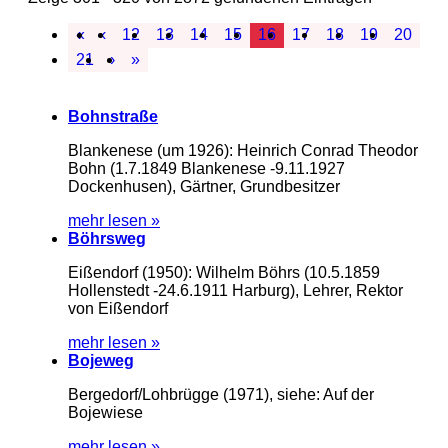
«
‹
12
13
14
15
16
17
18
19
20
21
›
»
Bohnstraße
Blankenese (um 1926): Heinrich Conrad Theodor
Bohn (1.7.1849 Blankenese -9.11.1927
Dockenhusen), Gärtner, Grundbesitzer
mehr lesen »
Böhrsweg
Eißendorf (1950): Wilhelm Böhrs (10.5.1859
Hollenstedt -24.6.1911 Harburg), Lehrer, Rektor
von Eißendorf
mehr lesen »
Bojeweg
Bergedorf/Lohbrügge (1971), siehe: Auf der
Bojewiese
mehr lesen »