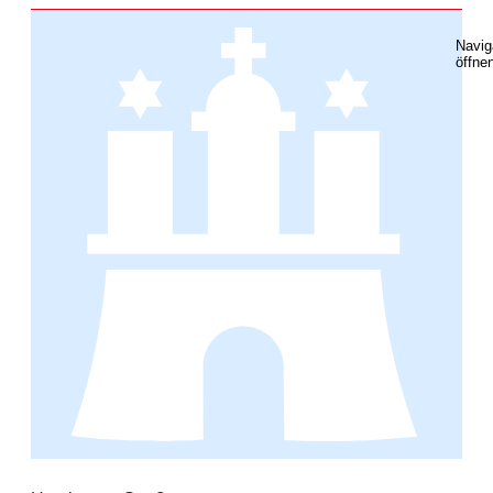
Navig
öffne